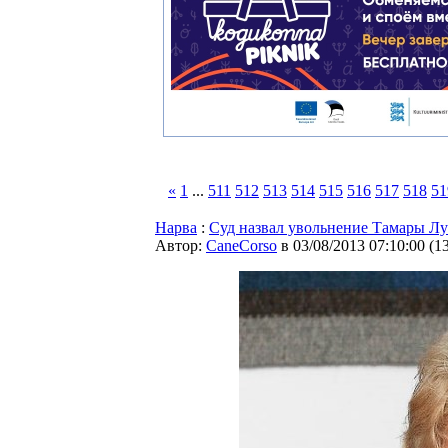
«
1
...
511
512
513
514
515
516
517
518
51
Нарва
:
Суд назвал увольнение Тамары Л
Автор:
CaneCorso
в 03/08/2013 07:10:00
(
1