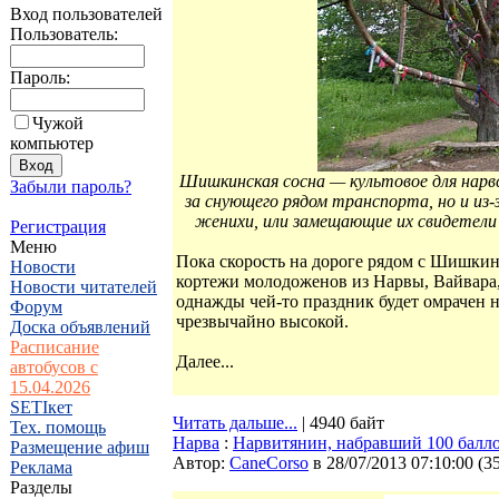
Вход пользователей
Пользователь:
Пароль:
Чужой
компьютер
Шишкинская сосна — культовое для нарвс
Забыли пароль?
за снующего рядом транспорта, но и из
женихи, или замещающие их свидетели 
Регистрация
Меню
Пока скорость на дороге рядом с Шишкин
Новости
кортежи молодоженов из Нарвы, Вайвара, 
Новости читателей
однажды чей-то праздник будет омрачен н
Форум
чрезвычайно высокой.
Доска объявлений
Расписание
Далее...
автобусов с
15.04.2026
SETIкет
Читать дальше...
| 4940 байт
Тех. помощь
Нарва
:
Нарвитянин, набравший 100 баллов
Размещение афиш
Автор:
CaneCorso
в 28/07/2013 07:10:00
(
3
Реклама
Разделы