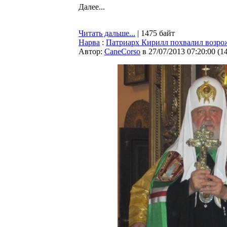
Далее...
Читать дальше...
| 1475 байт
Нарва
:
Патриарх Кирилл похвалил возро
Автор:
CaneCorso
в 27/07/2013 07:20:00
(
1