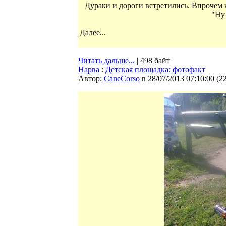
Дураки и дороги встретились. Впрочем ж
"Ну 
Далее...
Читать дальше...
| 498 байт
Нарва
:
Детская площадка: фотофакт
Автор:
CaneCorso
в 28/07/2013 07:10:00
(
2