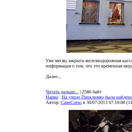
Уже месяц закрыта железнодорожная касса 
информация о том, что это временная мера,
Далее...
Читать дальше...
| 2586 байт
Нарва
:
На улице Пяхклимяэ была найдена
Автор:
CaneCorso
в 30/07/2013 07:10:00
(
1