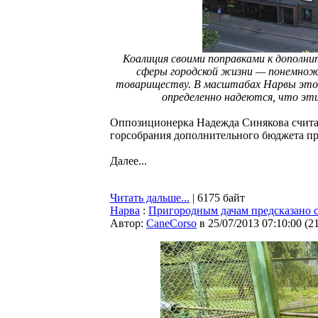
Коалиция своими поправками к дополн
сферы городской жизни — понемножк
товариществу. В масштабах Нарвы это, 
определенно надеются, что эт
Оппозиционерка Надежда Синякова счита
горсобрания дополнительного бюджета пр
Далее...
Читать дальше...
| 6175 байт
Нарва
:
Пригородным дачам предсказано с
Автор:
CaneCorso
в 25/07/2013 07:10:00
(
2