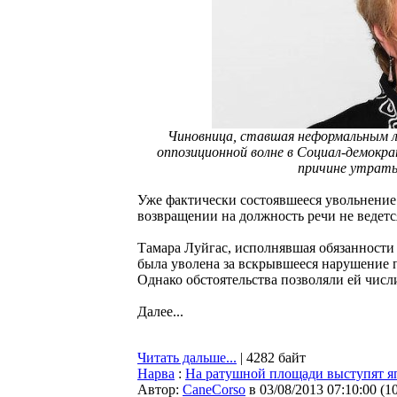
Чиновница, ставшая неформальным ли
оппозиционной волне в Социал-демокр
причине утраты
Уже фактически состоявшееся увольнение
возвращении на должность речи не ведетс
Тамара Луйгас, исполнявшая обязанности 
была уволена за вскрывшееся нарушение п
Однако обстоятельства позволяли ей числ
Далее...
Читать дальше...
| 4282 байт
Нарва
:
На ратушной площади выступят 
Автор:
CaneCorso
в 03/08/2013 07:10:00
(
1