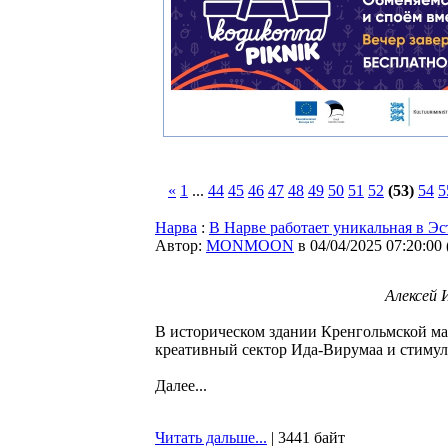
«
1
...
44
45
46
47
48
49
50
51
52
(53)
54
5
Нарва
:
В Нарве работает уникальная в Э
Автор:
MONMOON
в 04/04/2025 07:20:00
Алексей 
В историческом здании Кренгольмской ма
креативный сектор Ида-Вирумаа и стимул
Далее...
Читать дальше...
| 3441 байт