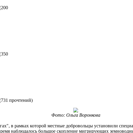
(
200
(
350
(
731 прочтений
)
Фото: Ольга Воронкова
гах", в рамках которой местные добровольцы установили специа
е время наблюдалось большое скопление мигрирующих земновод