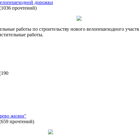
 велопешеходной дорожки
(
1036 прочтений
)
ительные работы по строительству нового велопешеходного учас
чистительные работы.
(
190
рево жизни"
(
659 прочтений
)