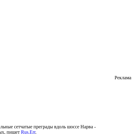
Реклама
льные сетчатые преграды вдоль шоссе Нарва -
ных, пишет
Rus.Err
.