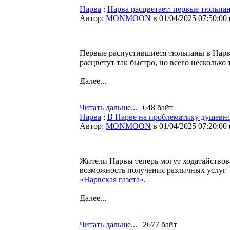
Нарва
:
Нарва расцветает: первые тюльпа
Автор:
MONMOON
в 01/04/2025 07:50:00
Первые распустившиеся тюльпаны в Нарве 
расцветут так быстро, но всего нескольк
Далее...
Читать дальше...
| 648 байт
Нарва
:
В Нарве на проблематику душевно
Автор:
MONMOON
в 01/04/2025 07:20:00
Жители Нарвы теперь могут ходатайствов
возможность получения различных услуг –
«Нарвская газета»
.
Далее...
Читать дальше...
| 2677 байт