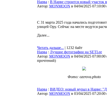
Нарва
:
В Нарве строится новый участок
Автор:
MONMOON
в 04/04/2025 07:10:00
С 31 марта 2025 года начались подготов
улицей Ору. Сейчас на месте ведутся рас
Далее...
Читать дальше...
| 1232 байт
Нарва
:
Лучшие фотографии на SETI.ee
Автор:
MONMOON
в 04/04/2025 07:00:00
прочтений
)
Фото: ozerova.photo
Нарва
:
ВИДЕО: новый мурал в Нарве: "Д
Автор:
MONMOON
в 03/04/2025 07:20:00