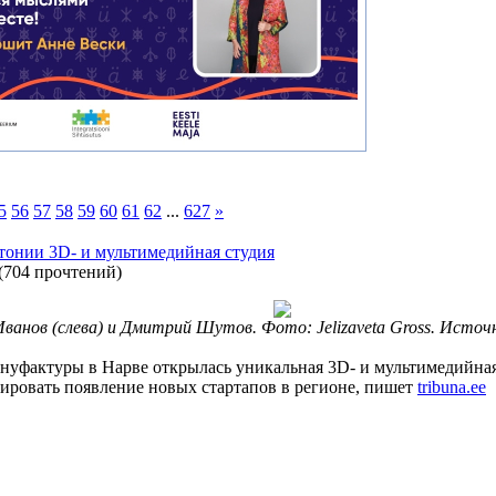
5
56
57
58
59
60
61
62
...
627
»
стонии 3D- и мультимедийная студия
(
704 прочтений
)
Иванов (слева) и Дмитрий Шутов. Фото: Jelizaveta Gross. Источни
нуфактуры в Нарве открылась уникальная 3D- и мультимедийная
ировать появление новых стартапов в регионе, пишет
tribuna.ee