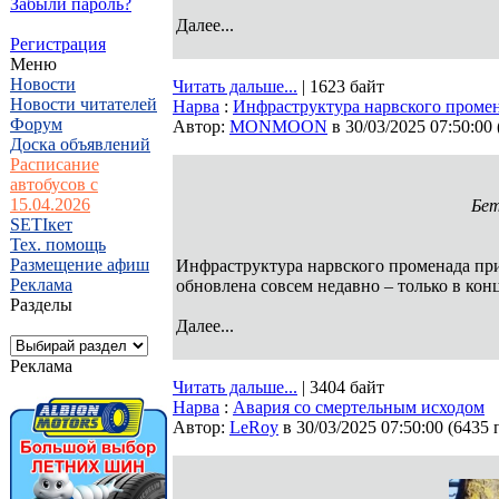
Забыли пароль?
Далее...
Регистрация
Меню
Новости
Читать дальше...
| 1623 байт
Новости читателей
Нарва
:
Инфраструктура нарвского промен
Форум
Автор:
MONMOON
в 30/03/2025 07:50:00
Доска объявлений
Расписание
автобусов с
15.04.2026
Бет
SETIкет
Тех. помощь
Размещение афиш
Инфраструктура нарвского променада при
Реклама
обновлена совсем недавно – только в кон
Разделы
Далее...
Реклама
Читать дальше...
| 3404 байт
Нарва
:
Авария со смертельным исходом
Автор:
LeRoy
в 30/03/2025 07:50:00
(
6435 