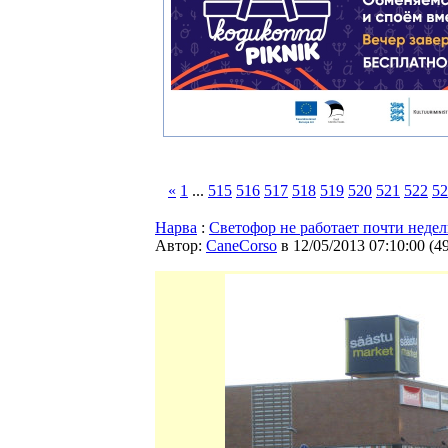
«
1
...
515
516
517
518
519
520
521
522
52
Нарва
:
Светофор не работает почти неде
Автор:
CaneCorso
в 12/05/2013 07:10:00
(
4