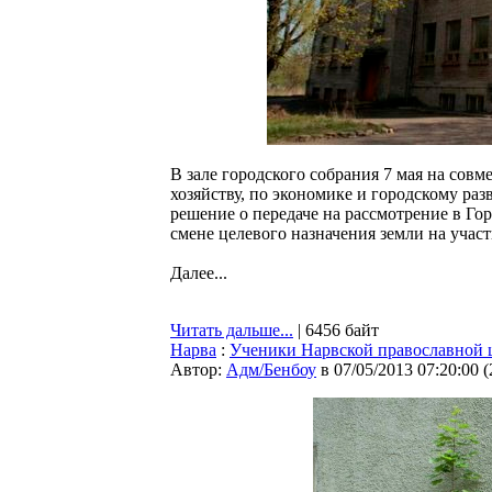
В зале городского собрания 7 мая на сов
хозяйству, по экономике и городскому ра
решение о передаче на рассмотрение в Го
смене целевого назначения земли на участ
Далее...
Читать дальше...
| 6456 байт
Нарва
:
Ученики Нарвской православной ш
Автор:
Адм/Бенбоу
в 07/05/2013 07:20:00
(