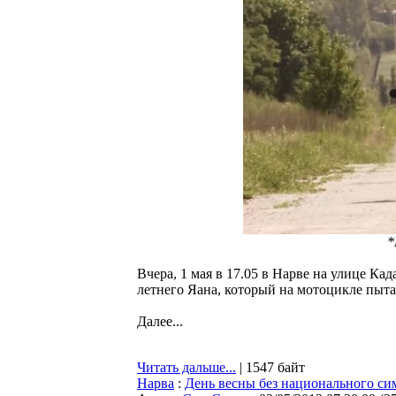
*
Вчера, 1 мая в 17.05 в Нарве на улице Ка
летнего Яана, который на мотоцикле пытал
Далее...
Читать дальше...
| 1547 байт
Нарва
:
День весны без национального си