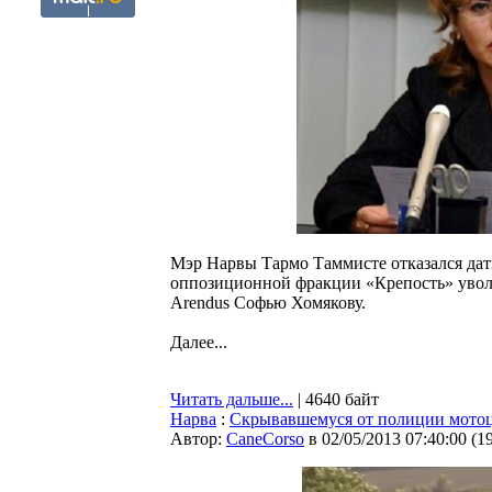
Мэр Нарвы Тармо Таммисте отказался да
оппозиционной фракции «Крепость» уволи
Arendus Софью Хомякову.
Далее...
Читать дальше...
| 4640 байт
Нарва
:
Скрывавшемуся от полиции мотоц
Автор:
CaneCorso
в 02/05/2013 07:40:00
(
1