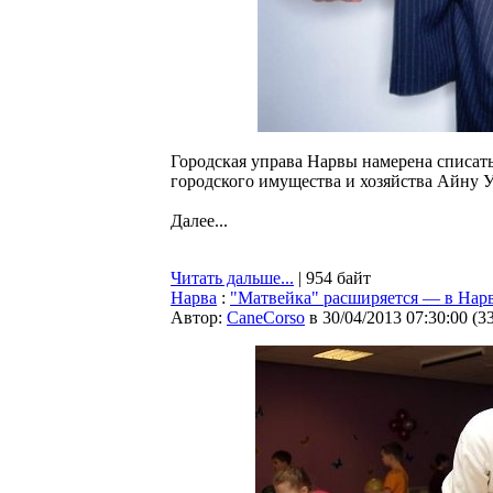
Городская управа Нарвы намерена списат
городского имущества и хозяйства Айну Уй
Далее...
Читать дальше...
| 954 байт
Нарва
:
"Матвейка" расширяется — в Нарв
Автор:
CaneCorso
в 30/04/2013 07:30:00
(
3