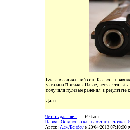
Вчера в социальной сети facebook появила
магазина Призма в Нарве, неизвестный ч
получили пулевые ранения, в результате 
Далее...
Читать дальше...
| 1169 байт
Нарва
:
Остановка как памятник «точке» S
Автор:
Адм/Бенбоу
в 28/04/2013 07:10:00
(