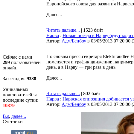
Европейского союза для развития Нарвско
Далее...
Читать дальше...
| 1523 байт
Нарва
:
Новые поезда в Нарву будут ходить
Автор:
Адм/Бенбоу
в 03/05/2013 07:20:00
(
По словам пресс-секретаря Elektriraudtee
Сейчас с нами
поменяется и график движения: например, 
299
пользователей
день, а в Нарву — три раза в день.
онлайн
Далее...
За сегодня:
9389
Уникальных
Читать дальше...
| 802 байт
пользователей за
Нарва
:
Нарвская оппозиция добивается у
последние сутки:
Автор:
Адм/Бенбоу
в 03/05/2013 07:20:00
(
10879
B.s
,
далее...
Счетчики