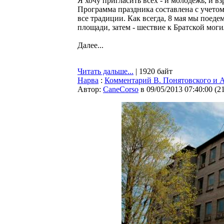
Я хочу пригласить всех - и молодежь, и 
Программа праздника составлена с учетом
все традиции. Как всегда, 8 мая мы поеде
площади, затем - шествие к Братской моги
Далее...
Читать дальше...
| 1920 байт
Нарва
:
Комментарий В. Понятовского и 
Автор:
CaneCorso
в 09/05/2013 07:40:00
(
2