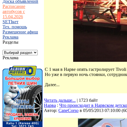
Доска объявлений
Расписание
автобусов с
15.04.2026
SETIкет
Тех. помощь
Размещение афиш
Реклама
Разделы
Реклама
С 1 мая в Нарве опять гастролирует Tivol
Но уже в первую ночь стоянки, сотрудн
Далее...
Читать дальше...
| 1723 байт
Нарва
:
Что происходит в Нарвском детско
Автор:
CaneCorso
в 05/05/2013 07:10:00
(
6