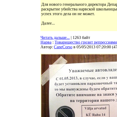
Для нового генерального директора Деп
раскрытие убийства нарвской школьницы 
успех этого дела он не может.
Далее...
Читать дальше...
| 1263 байт
Нарва
:
Товарищество грозит репрессиями
Автор:
CaneCorso
в 05/05/2013 07:20:00
(
4