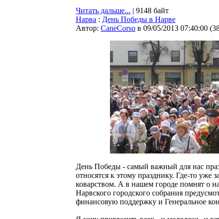
Читать дальше...
| 9148 байт
Нарва
:
День Победы в Нарве
Автор:
CaneCorso
в 09/05/2013 07:40:00
(
3
День Победы - самый важный для нас пра
относятся к этому празднику. Где-то уже з
коварством. А в нашем городе помнят о н
Нарвского городского собрания предусмот
финансовую поддержку и Генеральное кон