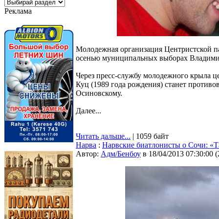
Реклама
Молодежная организация Центристской п
осенью муниципальных выборах Владими
Через пресс-службу молодежного крыла це
Куц (1989 года рождения) станет против
Осиновскому.
Далее...
Читать дальше...
| 1059 байт
Нарва
:
Нарвские биатлонисты о Сочи: «Т
Автор:
Адм/Бенбоу
в 18/04/2013 07:30:00
(