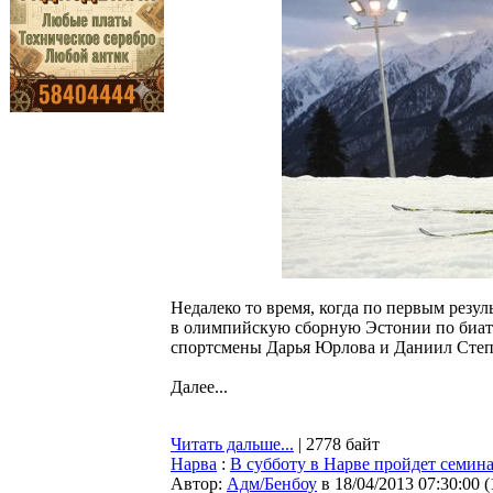
Недалеко то время, когда по первым резу
в олимпийскую сборную Эстонии по биатло
спортсмены Дарья Юрлова и Даниил Степч
Далее...
Читать дальше...
| 2778 байт
Нарва
:
В субботу в Нарве пройдет семин
Автор:
Адм/Бенбоу
в 18/04/2013 07:30:00
(