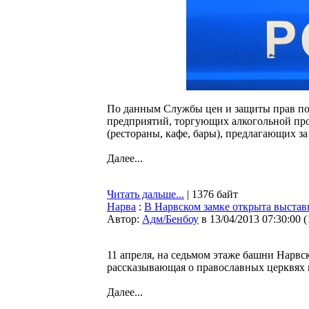
По данным Службы цен и защиты прав пот
предприятий, торгующих алкогольной прод
(рестораны, кафе, бары), предлагающих з
Далее...
Читать дальше...
| 1376 байт
Нарва
:
В Нарвском замке открыта выстав
Автор:
Адм/Бенбоу
в 13/04/2013 07:30:00
(
11 апреля, на седьмом этаже башни Нарвс
рассказывающая о православных церквях 
Далее...