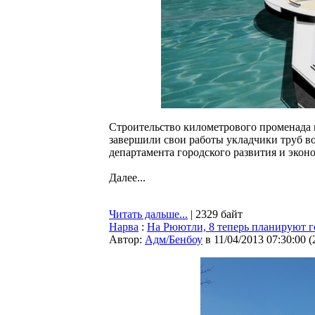
Строительство километрового променада н
завершили свои работы укладчики труб в
департамента городского развития и экон
Далее...
Читать дальше...
| 2329 байт
Нарва
:
На Рюютли, 8 теперь планируют 
Автор:
Адм/Бенбоу
в 11/04/2013 07:30:00
(