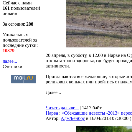
Сейчас с нами
161
пользователей
онлайн
За сегодня:
288
Уникальных
пользователей за
последние сутки:
10879
20 апреля, в субботу, в 12.00 в Нарве на
открыта тропа здоровья, где будут прохо
далее...
активности.
Счетчики
Приглашаются все желающие, которые хотя
роликовых коньках или пройтись с палкам
Далее...
Читать дальше...
| 1417 байт
Нарва
:
«Сбежавшие невесты -2013» перео
Автор:
Адм/Бенбоу
в 16/04/2013 07:30:00
(