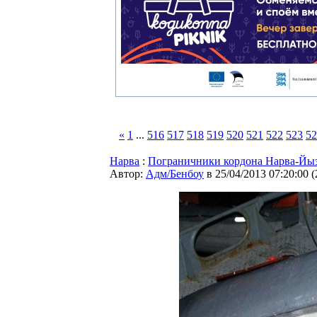
«
1
...
516
517
518
519
520
521
522
523
52
Нарва
:
Пограничники кордона Нарва-Йыэ
Автор:
Адм/Бенбоу
в 25/04/2013 07:20:00
(