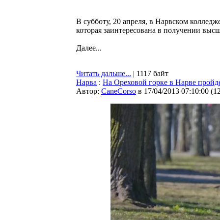
В субботу, 20 апреля, в Нарвском коллед
которая заинтересована в получении высш
Далее...
Читать дальше...
| 1117 байт
Нарва
:
На Ореховой горке в Нарве пройд
Автор:
CaneCorso
в 17/04/2013 07:10:00
(
1