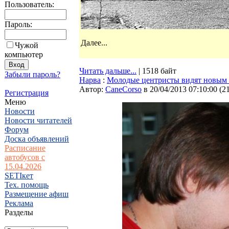
Пользователь:
Пароль:
Далее...
Чужой
компьютер
Читать дальше...
| 1518 байт
Забыли пароль?
Нарва
:
Молодые центристы видят новым
Автор:
CaneCorso
в 20/04/2013 07:10:00
(
2
Регистрация
Меню
Новости
Новости читателей
Форум
Доска объявлений
Расписание
автобусов с
15.04.2026
SETIкет
Тех. помощь
Размещение афиш
Реклама
Разделы