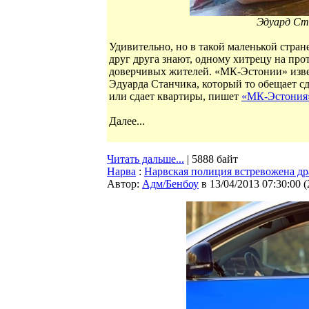
Эдуард Ст
Удивительно, но в такой маленькой стране,
друг друга знают, одному хитрецу на про
доверчивых жителей. «МК-Эстонии» изве
Эдуарда Станчика, который то обещает сд
или сдает квартиры, пишет
«МК-Эстони
Далее...
Читать дальше...
| 5888 байт
Нарва
:
Нарвская полиция встревожена др
Автор:
Адм/Бенбоу
в 13/04/2013 07:30:00
(