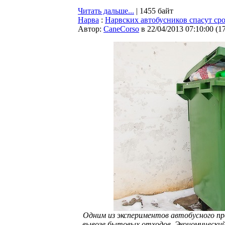
Читать дальше...
| 1455 байт
Нарва
:
Нарвских автобусников спасут с
Автор:
CaneCorso
в 22/04/2013 07:10:00
(
1
Одним из экспериментов автобусного п
вывозе бытовых отходов. Экономический