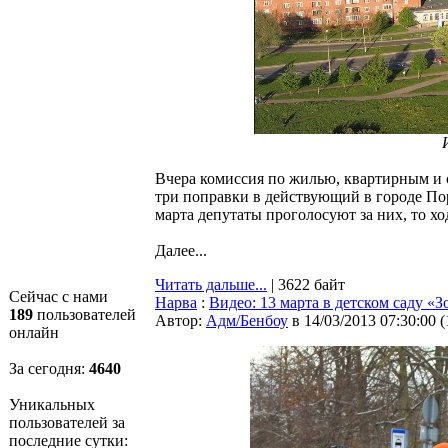
Вчера комиссия по жилью, квартирным и 
три поправки в действующий в городе П
марта депутаты проголосуют за них, то х
Далее...
Читать дальше...
| 3622 байт
Сейчас с нами
Нарва
:
Видео: 13 марта в детском саду «
189
пользователей
Автор:
Адм/Бенбоу
в 14/03/2013 07:30:00
(
онлайн
За сегодня:
4640
Уникальных
пользователей за
последние сутки: