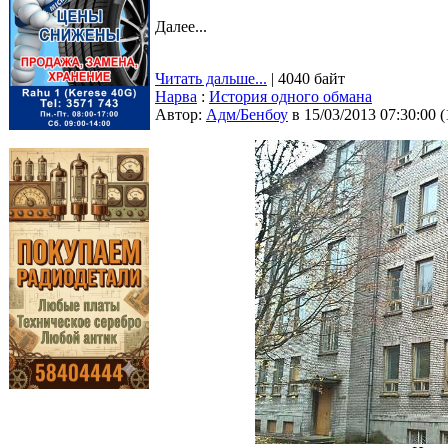
Далее...
Читать дальше...
| 4040 байт
Нарва
:
История одного обмана
Автор:
Адм/Бенбоу
в 15/03/2013 07:30:00
(