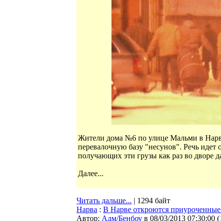
Жители дома №6 по улице Мальми в Нарве
перевалочную базу "несунов". Речь идет
получающих эти грузы как раз во дворе д
Далее...
Читать дальше...
| 1294 байт
Нарва
:
В Нарве откроются приуроченные 
Автор:
Адм/Бенбоу
в 08/03/2013 07:30:00
(