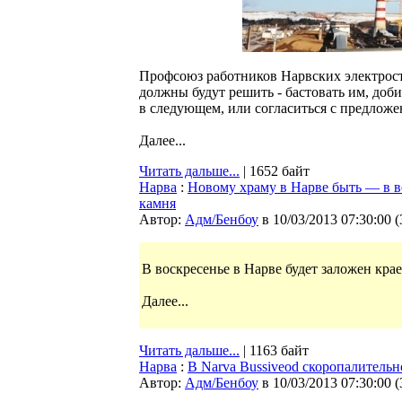
Профсоюз работников Нарвских электрост
должны будут решить - бастовать им, доб
в следующем, или согласиться с предлож
Далее...
Читать дальше...
| 1652 байт
Нарва
:
Новому храму в Нарве быть — в во
камня
Автор:
Адм/Бенбоу
в 10/03/2013 07:30:00
(
В воскресенье в Нарве будет заложен кра
Далее...
Читать дальше...
| 1163 байт
Нарва
:
В Narva Bussiveod скоропалитель
Автор:
Адм/Бенбоу
в 10/03/2013 07:30:00
(