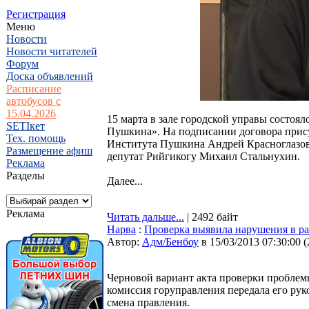
Регистрация
Меню
Новости
Новости читателей
Форум
Доска объявлений
Расписание
автобусов с
15.04.2026
15 марта в зале городской управы состо
SETIкет
Пушкина». На подписании договора прису
Тех. помощь
Института Пушкина Андрей Красноглазов,
Размещение афиш
депутат Рийгикогу Михаил Стальнухин.
Реклама
Разделы
Далее...
Реклама
Читать дальше...
| 2492 байт
Нарва
:
Проверка выявила нарушения в ра
Автор:
Адм/Бенбоу
в 15/03/2013 07:30:00
(
Черновой вариант акта проверки проблем
комиссия горуправления передала его рук
смена правления.