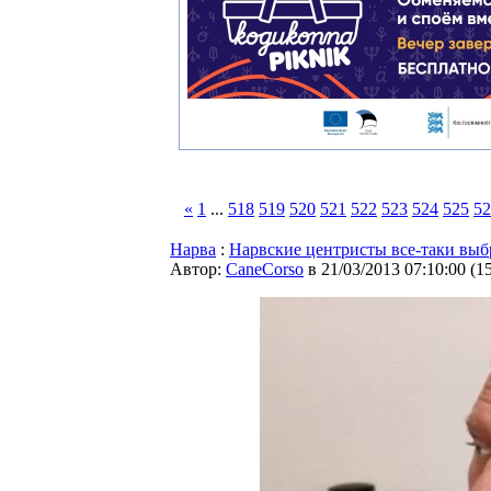
«
1
...
518
519
520
521
522
523
524
525
52
Нарва
:
Нарвские центристы все-таки выб
Автор:
CaneCorso
в 21/03/2013 07:10:00
(
1