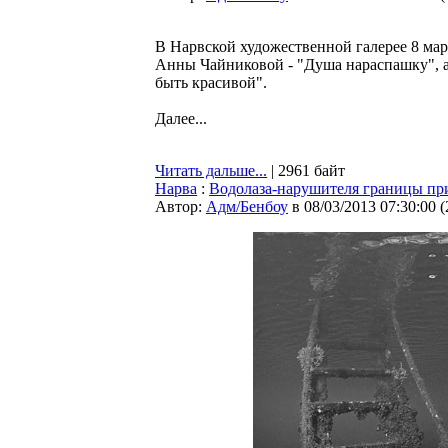
В Нарвской художественной галерее 8 ма
Анны Чайниковой - "Душа нараспашку", а 
быть красивой".
Далее...
Читать дальше...
| 2961 байт
Нарва
:
Водолаза-нарушителя границы пр
Автор:
Адм/Бенбоу
в 08/03/2013 07:30:00
(