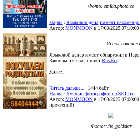
Фото: emilia.photo.ee
Нарва
:
Языковой департамент рекомендов
Автор:
MONMOON
в 17/03/2025 07:10:00
Использование 
Языковой департамент обнаружил в Нарве
Законом о языке, пишет
Rus.Err
.
Далее...
Читать дальше...
| 1444 байт
Нарва
:
Лучшие фотографии на SETI.ee
Автор:
MONMOON
в 17/03/2025 07:00:00
прочтений
)
Фото: vhs_goldstar