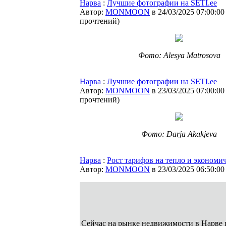
Нарва
:
Лучшие фотографии на SETI.ee
Автор:
MONMOON
в 24/03/2025 07:00:00
прочтений
)
Фото: Alesya Matrosova
Нарва
:
Лучшие фотографии на SETI.ee
Автор:
MONMOON
в 23/03/2025 07:00:00
прочтений
)
Фото: Darja Akakjeva
Нарва
:
Рост тарифов на тепло и экономи
Автор:
MONMOON
в 23/03/2025 06:50:00
Сейчас на рынке недвижимости в Нарве п