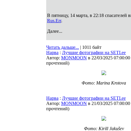
В пятницу, 14 марта, в 22:18 спасателей
Rus.Err
.
Далее...
Читать дальше...
| 1011 байт
Нарва
:
Лучшие фотографии на SETI.ee
Автор:
MONMOON
в 22/03/2025 07:00:00
прочтений
)
Фото: Marina Krotova
Нарва
:
Лучшие фотографии на SETI.ee
Автор:
MONMOON
в 21/03/2025 07:00:00
прочтений
)
Фото: Kirill Jakušev