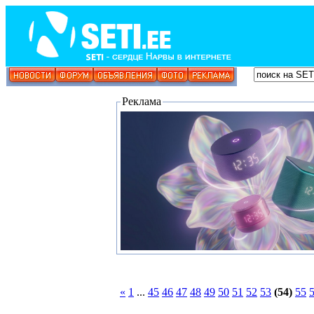
Реклама
«
1
...
45
46
47
48
49
50
51
52
53
(54)
55