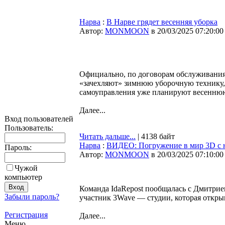
Нарва
:
В Нарве грядет весенняя уборка
Автор:
MONMOON
в 20/03/2025 07:20:00
Официально, по договорам обслуживания 
«зачехляют» зимнюю уборочную технику, 
самоуправления уже планируют весеннюю 
Далее...
Вход пользователей
Пользователь:
Читать дальше...
| 4138 байт
Нарва
:
ВИДЕО: Погружение в мир 3D с
Пароль:
Автор:
MONMOON
в 20/03/2025 07:10:00
Чужой
компьютер
Команда IdaRepost пообщалась с Дмитрие
Забыли пароль?
участник 3Wave — студии, которая откры
Регистрация
Далее...
Меню