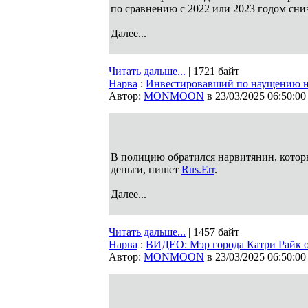
по сравнению с 2022 или 2023 годом сн
Далее...
Читать дальше...
| 1721 байт
Нарва
:
Инвестировавший по наущению не
Автор:
MONMOON
в 23/03/2025 06:50:00
В полицию обратился нарвитянин, которы
деньги, пишет
Rus.Err
.
Далее...
Читать дальше...
| 1457 байт
Нарва
:
ВИДЕО: Мэр города Катри Райк о
Автор:
MONMOON
в 23/03/2025 06:50:00