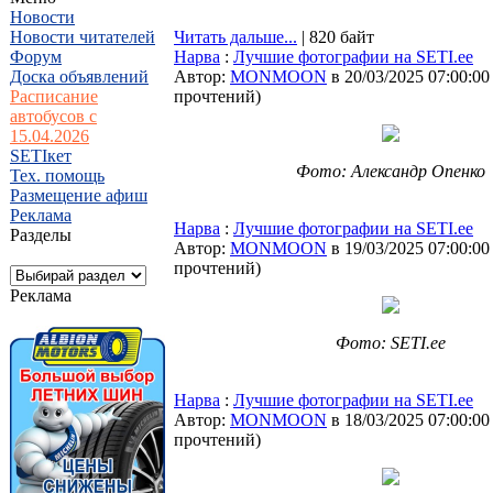
Новости
Новости читателей
Читать дальше...
| 820 байт
Форум
Нарва
:
Лучшие фотографии на SETI.ee
Доска объявлений
Автор:
MONMOON
в 20/03/2025 07:00:00
Расписание
прочтений
)
автобусов с
15.04.2026
SETIкет
Фото: Александр Опенко
Тех. помощь
Размещение афиш
Реклама
Нарва
:
Лучшие фотографии на SETI.ee
Разделы
Автор:
MONMOON
в 19/03/2025 07:00:00
прочтений
)
Реклама
Фото: SETI.ee
Нарва
:
Лучшие фотографии на SETI.ee
Автор:
MONMOON
в 18/03/2025 07:00:00
прочтений
)