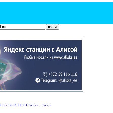
56
57
58
59
60
61
62
63
...
627
»