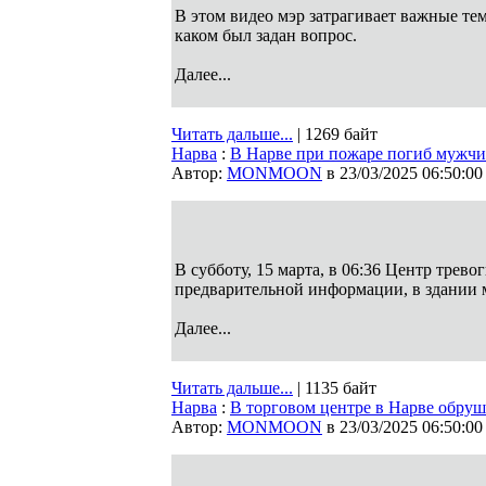
В этом видео мэр затрагивает важные тем
каком был задан вопрос.
Далее...
Читать дальше...
| 1269 байт
Нарва
:
В Нарве при пожаре погиб мужчи
Автор:
MONMOON
в 23/03/2025 06:50:00
В субботу, 15 марта, в 06:36 Центр трев
предварительной информации, в здании 
Далее...
Читать дальше...
| 1135 байт
Нарва
:
В торговом центре в Нарве обруш
Автор:
MONMOON
в 23/03/2025 06:50:00