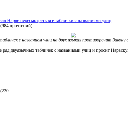
ал Нарве пересмотреть все таблички с названиями улиц
(
984 прочтений
)
табличек с названием улиц на двух языках противоречит Закону о
 ряд двуязычных табличек с названиями улиц и просит Нарвску
(
220