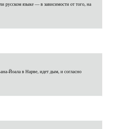
ли русском языке — в зависимости от того, на
Вана-Йоала в Нарве, идет дым, и согласно