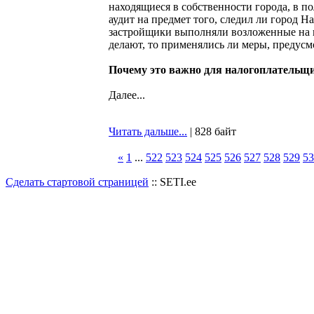
находящиеся в собственности города, в п
аудит на предмет того, следил ли город Н
застройщики выполняли возложенные на н
делают, то применялись ли меры, предус
Почему это важно для налогоплательщ
Далее...
Читать дальше...
| 828 байт
«
1
...
522
523
524
525
526
527
528
529
53
Сделать стартовой страницей
:: SETI.ee