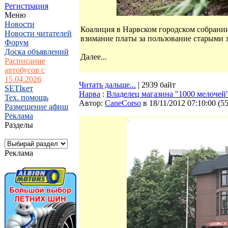
Регистрация
Меню
Новости
Коалиция в Нарвском городском собрании
Новости читателей
взимание платы за пользование старыми
Форум
Доска объявлений
Далее...
Расписание
автобусов с
15.04.2026
Читать дальше...
| 2939 байт
SETIкет
Нарва
:
Владелец магазина "1000 мелочей"
Тех. помощь
Автор:
CaneCorso
в 18/11/2012 07:10:00
(
5
Размещение афиш
Реклама
Разделы
Реклама