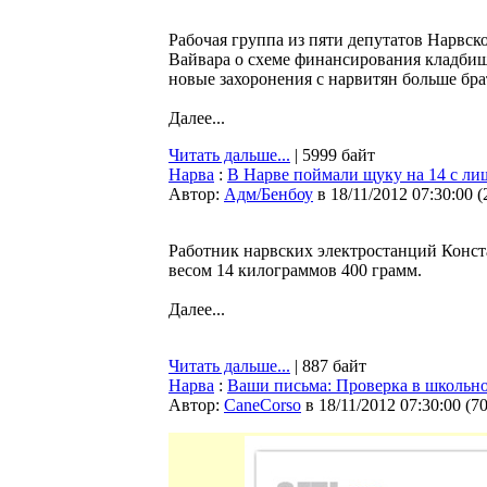
Рабочая группа из пяти депутатов Нарвск
Вайвара о схеме финансирования кладбища
новые захоронения с нарвитян больше бра
Далее...
Читать дальше...
| 5999 байт
Нарва
:
В Нарве поймали щуку на 14 с л
Автор:
Адм/Бенбоу
в 18/11/2012 07:30:00
(
Работник нарвских электростанций Конс
весом 14 килограммов 400 грамм.
Далее...
Читать дальше...
| 887 байт
Нарва
:
Ваши письма: Проверка в школьно
Автор:
CaneCorso
в 18/11/2012 07:30:00
(
7