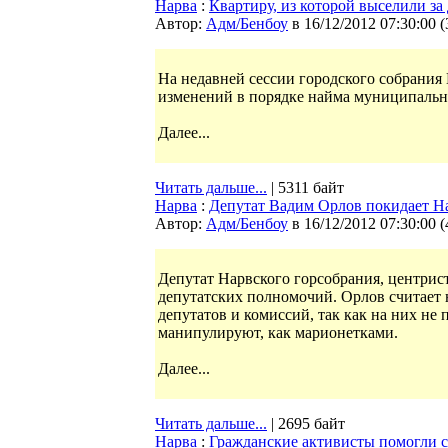
Нарва
:
Квартиру, из которой выселили за
Автор:
Адм/Бенбоу
в 16/12/2012 07:30:00
(
На недавней сессии городского собрани
изменений в порядке найма муниципальн
Далее...
Читать дальше...
| 5311 байт
Нарва
:
Депутат Вадим Орлов покидает Н
Автор:
Адм/Бенбоу
в 16/12/2012 07:30:00
(
Депутат Нарвского горсобрания, центрис
депутатских полномочий. Орлов считает 
депутатов и комиссий, так как на них не
манипулируют, как марионетками.
Далее...
Читать дальше...
| 2695 байт
Нарва
:
Гражданские активисты помогли с