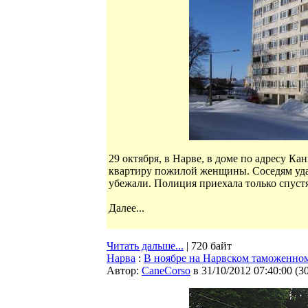
29 октября, в Нарве, в доме по адресу Ка
квартиру пожилой женщины. Соседям удал
убежали. Полиция приехала только спустя
Далее...
Читать дальше...
| 720 байт
Нарва
:
В ноябре на Нарвском таможенном
Автор:
CaneCorso
в 31/10/2012 07:40:00
(
3