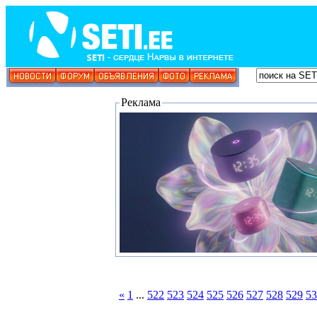
Реклама
«
1
...
522
523
524
525
526
527
528
529
53