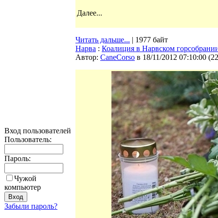
Далее...
Читать дальше...
| 1977 байт
Нарва
:
Коалиция в Нарвском горсобрании
Автор:
CaneCorso
в 18/11/2012 07:10:00
(
2
Вход пользователей
Пользователь:
Пароль:
Чужой
компьютер
Забыли пароль?