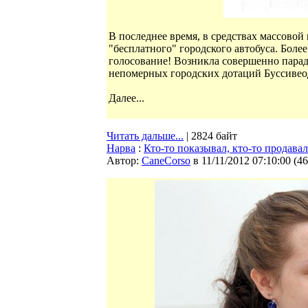
В последнее время, в средствах массово
"бесплатного" городского автобуса. Боле
голосование! Возникла совершенно парад
непомерных городских дотаций Буссивеод 
Далее...
Читать дальше...
| 2824 байт
Нарва
:
Кто-то показывал, кто-то продавал
Автор:
CaneCorso
в 11/11/2012 07:10:00
(
46