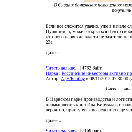
В бывших банковских помещениях мож
получить
Если все сложится удачно, уже в начале 
Пушкини, 5, может открыться Центр свобо
которого нарвские власти не захотели пе
23а.
Далее...
Читать дальше...
| 4763 байт
Нарва
:
Российские инвесторы активно пр
Автор:
Адм/Бенбоу
в 08/11/2012 07:30:00
(
Слева — мос
В Нарвском парке производства и логист
промышленных зон Ида-Вирумаа», начали 
вероятно, приступят к возведению еще че
Далее...
Читать дальше...
| 7169 байт