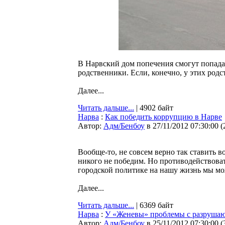
В Нарвский дом попечения смогут попадат
родственники. Если, конечно, у этих родс
Далее...
Читать дальше...
| 4902 байт
Нарва
:
Как победить коррупцию в Нарве
Автор:
Адм/Бенбоу
в 27/11/2012 07:30:00
(
Вообще-то, не совсем верно так ставить
никого не победим. Но противодействова
городской политике на нашу жизнь мы м
Далее...
Читать дальше...
| 6369 байт
Нарва
:
У «Женевы» проблемы с разруша
Автор:
Адм/Бенбоу
в 25/11/2012 07:30:00
(