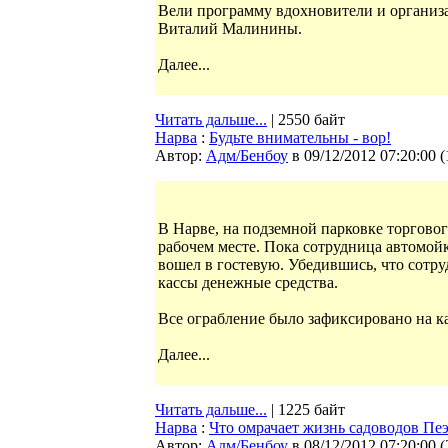
Вели программу вдохновители и организа
Виталий Малинины.
Далее...
Читать дальше...
| 2550 байт
Нарва
:
Будьте внимательны - вор!
Автор:
Адм/Бенбоу
в 09/12/2012 07:20:00
(
В Нарве, на подземной парковке торгово
рабочем месте. Пока сотрудница автомо
вошел в гостевую. Убедившись, что сотру
кассы денежные средства.
Все ограбление было зафиксировано на 
Далее...
Читать дальше...
| 1225 байт
Нарва
:
Что омрачает жизнь садоводов Пе
Автор:
Адм/Бенбоу
в 08/12/2012 07:20:00
(