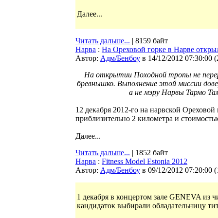
Далее...
Читать дальше...
| 8159 байт
Нарва
:
На Ореховой горке в Нарве откр
Автор:
Адм/Бенбоу
в 14/12/2012 07:30:00
(
На открытии Походной тропы не перере
бревнышко. Выполнение этой миссии дове
а не мэру Нарвы Тармо Т
12 декабря 2012-го на нарвской Ореховой
приблизительно 2 километра и стоимостью
Далее...
Читать дальше...
| 1852 байт
Нарва
:
Fitness Model Estonia 2012
Автор:
Адм/Бенбоу
в 09/12/2012 07:20:00
(
1 декабря в концертом зале GENEVA из ч
кандидаток выбирали обладательницу титул