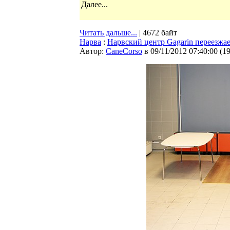
Далее...
Читать дальше...
| 4672 байт
Нарва
:
Нарвский центр Gagarin переезжа
Автор:
CaneCorso
в 09/11/2012 07:40:00
(
1