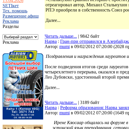
15.04.2026
отреагировал автор, Михаил Стальнухин н
SETIкет
РПЭ приобрели в собственность Союз ро
Тех. помощь
Размещение афиш
Далее...
Реклама
Разделы
Читать дальше...
| 9842 байт
Нарва
:
Гран-при отправился в Азербайдж
Реклама
Автор:
mumi
в 09/02/2012 07:20:00
(
2028 п
Поздравления и награждения лауреатов 
После подведения итогов среди лауреато
четырехлетнего перерыва, оказался и пр
Лео Дубовски, удостоенный второй преми
Далее...
Читать дальше...
| 3189 байт
Нарва
:
Реформа образования: Нарва зан
Автор:
mumi
в 09/02/2012 07:20:00
(
1649 п
Ирене Кяосаар общалась на форуме в 
эстонский язык преподавания, сетовал