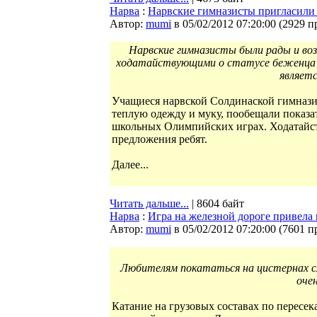
Нарва
:
Нарвские гимназисты пригласили 
Автор:
mumi
в 05/02/2012 07:20:00
(
2929 п
Нарвские гимназисты были рады и во
ходатайствующими о статусе беженца лю
являетс
Учащиеся нарвской Солдинаской гимнази
теплую одежду и муку, пообещали показа
школьных Олимпийских играх. Ходатайст
предложения ребят.
Далее...
Читать дальше...
| 8604 байт
Нарва
:
Игра на железной дороге привела
Автор:
mumi
в 05/02/2012 07:20:00
(
7601 п
Любителям покататься на цистернах с
оче
Катание на грузовых составах по пересе