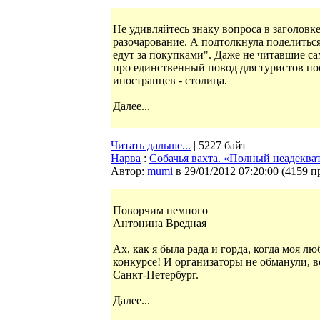
Не удивляйтесь знаку вопроса в заголовке
разочарование. А подтолкнула поделиться
едут за покупками". Даже не читавшие са
про единственный повод для туристов пос
иностранцев - столица.
Далее...
Читать дальше...
| 5227 байт
Нарва
:
Собачья вахта. «Полный неадеква
Автор:
mumi
в 29/01/2012 07:20:00
(
4159 п
Поворчим немного
Антонина Вредная
Ах, как я была рада и горда, когда моя л
конкурсе! И организаторы не обманули, в
Санкт-Петербург.
Далее...