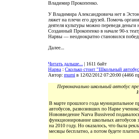
Владимир Прокопенко.
У Владимира Александровича нет в Эстон
ляжет на плечи его друзей. Помочь орган
деятеля культуры можно переведя деньги н
Созданный Прокопенко в начале 90-х теат
Нарвы — неоднократно становился победи
Далее...
Читать дальше...
| 1611 байт
Нарва
:
Сколько стоит "Школьный автобус
Автор:
mumi
в 12/02/2012 07:20:00
(
4466 п
Первоначально школьный автобус преп
В марте прошлого года муниципальное пр
автобусов, развозивших по Нарве ученик
Нововведение Narva Bussiveod подавалось
функционирование школьных автобусов з
на 2010 году. Но оказалось, что была ре
месяцы бесплатно, а потом будете платить