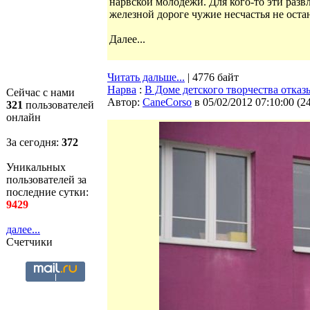
нарвской молодежи. Для кого-то эти разв
железной дороге чужие несчастья не оста
Далее...
Читать дальше...
| 4776 байт
Нарва
:
В Доме детского творчества отка
Сейчас с нами
Автор:
CaneCorso
в 05/02/2012 07:10:00
(
2
321
пользователей
онлайн
За сегодня:
372
Уникальных
пользователей за
последние сутки:
9429
далее...
Счетчики