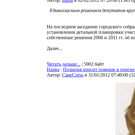
Автор:
mumi
в 02/02/2012 07:20:00
(
1543 п
Единогласным решением депутатов кру
На последнем заседании городского собр
установления детальной планировки учас
собственные решения 2006 и 2011 гг. об 
Далее...
Читать дальше...
| 5902 байт
Нарва
:
Полиция просит помощи в поиске
Автор:
CaneCorso
в 31/01/2012 07:40:00
(
3