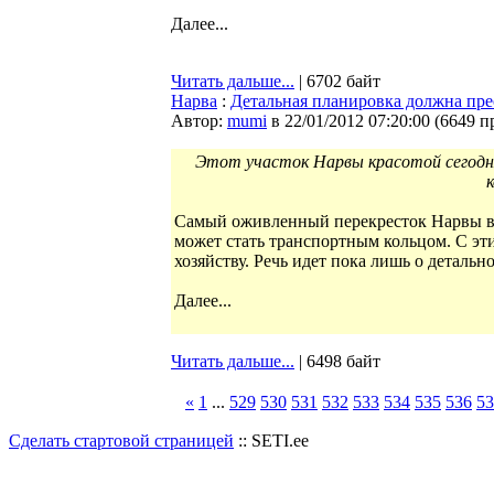
Далее...
Читать дальше...
| 6702 байт
Нарва
:
Детальная планировка должна пре
Автор:
mumi
в 22/01/2012 07:20:00
(
6649 п
Этот участок Нарвы красотой сегодня
Самый оживленный перекресток Нарвы в
может стать транспортным кольцом. С эт
хозяйству. Речь идет пока лишь о детальн
Далее...
Читать дальше...
| 6498 байт
«
1
...
529
530
531
532
533
534
535
536
53
Сделать стартовой страницей
:: SETI.ee