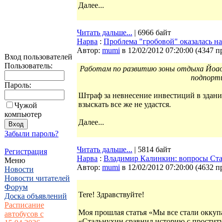
Далее...
Читать дальше...
| 6966 байт
Нарва
:
Проблема "гробовой" оказалась на
Автор:
mumi
в 12/02/2012 07:20:00
(
4347 п
Вход пользователей
Пользователь:
Работам по развитию зоны отдыха Йоаор
подпорт
Пароль:
Штраф за невнесение инвестиций в здани
взыскать все же не удастся.
Чужой
компьютер
Далее...
Забыли пароль?
Читать дальше...
| 5814 байт
Регистрация
Нарва
:
Владимир Калинкин: вопросы Ст
Меню
Автор:
mumi
в 12/02/2012 07:20:00
(
4632 п
Новости
Новости читателей
Форум
Tere! Здравствуйте!
Доска объявлений
Расписание
Моя прошлая статья «Мы все стали оккуп
автобусов с
«Стальнухин сравнил историю с проститу