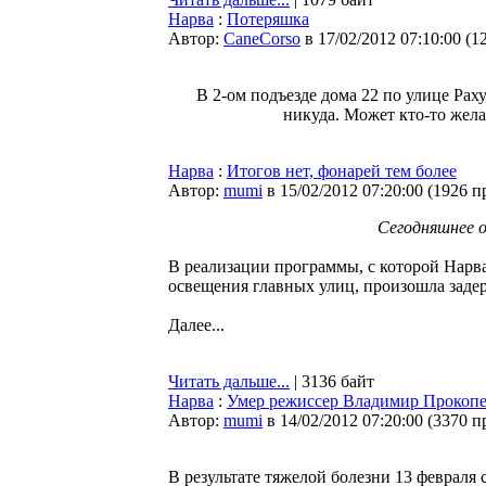
Нарва
:
Потеряшка
Автор:
CaneCorso
в 17/02/2012 07:10:00
(
1
В 2-ом подъезде дома 22 по улице Рах
никуда. Может кто-то желае
Нарва
:
Итогов нет, фонарей тем более
Автор:
mumi
в 15/02/2012 07:20:00
(
1926 п
Сегодняшнее о
В реализации программы, с которой Нарв
освещения главных улиц, произошла задер
Далее...
Читать дальше...
| 3136 байт
Нарва
:
Умер режиссер Владимир Прокоп
Автор:
mumi
в 14/02/2012 07:20:00
(
3370 п
В результате тяжелой болезни 13 февраля 