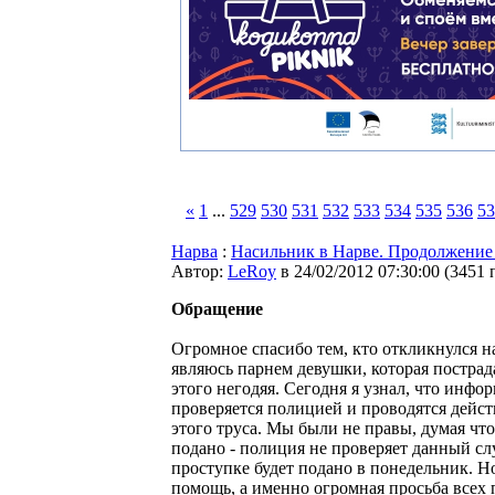
«
1
...
529
530
531
532
533
534
535
536
53
Нарва
:
Насильник в Нарве. Продолжение
Автор:
LeRoy
в 24/02/2012 07:30:00
(
3451 
Обращение
Огромное спасибо тем, кто откликнулся н
являюсь парнем девушки, которая пострада
этого негодяя. Сегодня я узнал, что инфо
проверяется полицией и проводятся дейс
этого труса. Мы были не правы, думая что
подано - полиция не проверяет данный сл
проступке будет подано в понедельник. 
помощь, а именно огромная просьба всех 