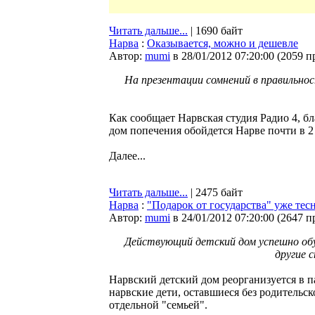
Читать дальше...
| 1690 байт
Нарва
:
Оказывается, можно и дешевле
Автор:
mumi
в 28/01/2012 07:20:00
(
2059 п
На презентации сомнений в правильнос
Как сообщает Нарвская студия Радио 4, 
дом попечения обойдется Нарве почти в 2 
Далее...
Читать дальше...
| 2475 байт
Нарва
:
"Подарок от государства" уже тес
Автор:
mumi
в 24/01/2012 07:20:00
(
2647 п
Действующий детский дом успешно обу
другие 
Нарвский детский дом реорганизуется в 
нарвские дети, оставшиеся без родительск
отдельной "семьей".