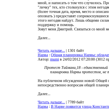
мной, и написать о том что случилось. П
"личку" тех, кто столкнулся с этим негод
(более точная дата, время, место и описа
опознать ) предоставят соприкоснувшиеся
этого негодяя найдут. Лишь общими сила
поддержку и помощь.
Зовут меня Дмитрий. Связаться со мной 
Далее...
Читать дальше...
| 1301 байт
Нарва
:
Общая планировка Нарвы: обладат
Автор:
mumi
в 24/02/2012 07:20:00
(
3012 п
Протест Тиймани,18 - единственный 
планировки Нарвы протестов, не 
На публичном обсуждении новой Общей п
непосредственно вопросам общей планиро
Далее...
Читать дальше...
| 7789 байт
Нарва
:
В Нарве появится улица Констант