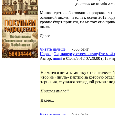
учителя не всегда гов
Министерство образования продолжает пр
основной школы, и если к осени 2012 го
уровне будет принято, на местах оно при
школ.
Далее...
Читать дальше...
| 7363 байт
Нарва
:
Эй, наверху, отремонтируйте мой 
Автор:
mumi
в 05/02/2012 07:20:00
(
5129 п
Не хотел я писать заметку с политической
чтоб не «пнуть» партию за которую отдал
терпения, случился очередной ремонт по
Прислал mihhail
Далее...
Читать дальше...
| 4673 байт