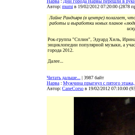
Нарва
:
Дни города Нарвы перешли в рук
Автор:
mumi
в 19/02/2012 07:20:00
(
2878 п
Лайне Рандъярв (в центре) полагает, ч
работы и выработки новых планов «людь
иск
Рок-группа "Сплин", Эдуард Хиль, Ирина
энциклопедии популярной музыки, а учас
города 2012.
Далее...
Читать дальше...
| 3987 байт
Нарва
:
Мужчина прыгнул с пятого этажа,
Автор:
CaneCorso
в 19/02/2012 07:10:00
(
9