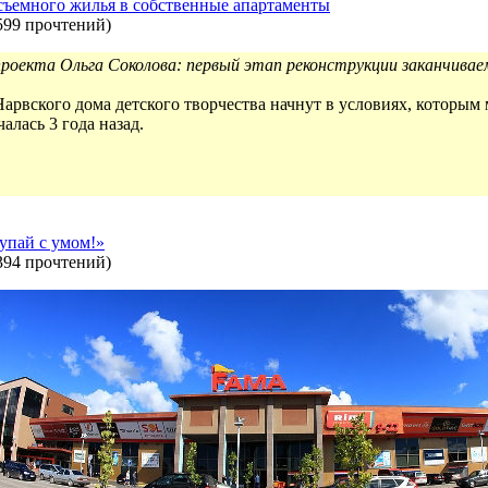
 съемного жилья в собственные апартаменты
599 прочтений
)
роекта Ольга Соколова: первый этап реконструкции заканчиваем
рвского дома детского творчества начнут в условиях, которым 
алась 3 года назад.
упай с умом!»
394 прочтений
)