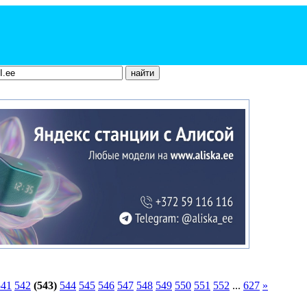
541
542
(543)
544
545
546
547
548
549
550
551
552
...
627
»