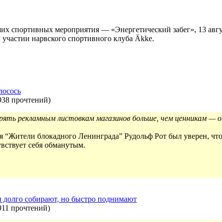
ших спортивных мероприятия — «Энергетический забег», 13 авгу
 участии нарвского спортивного клуба Äkke.
лосось
938 прочтений
)
рять рекламным листовкам магазинов больше, чем ценникам — оп
я “Жители блокадного Ленинграда” Рудольф Рот был уверен, что
увствует себя обманутым.
и долго собирают, но быстро поднимают
911 прочтений
)