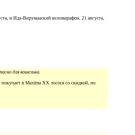
ста, и Ида-Вирумааский веломарафон, 21 августа,
асно для кошелька.
 покупает в Maxima XX лосося со скидкой, но