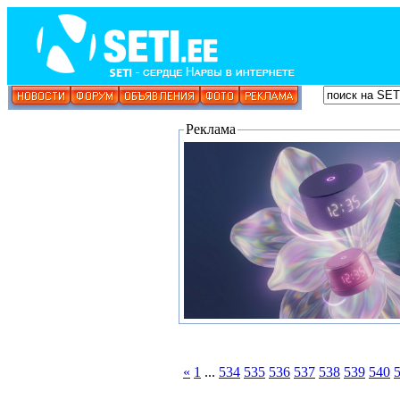
Реклама
«
1
...
534
535
536
537
538
539
540