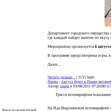
Департамент городского имущества 
где каждый найдет занятие по вкусу
Мероприятие организуется
6 август
В программе предусмотрены игры, 
Далее...
Читать дальше...
| 3155 байт
Нарва
:
Август будет в Нарве месяц
Автор:
mumi
в 03/08/2011 07:20:00
(
1
Трасса веломарафона показывае
На Ида-Вирумааском веломарафоне о
Вход пользователей