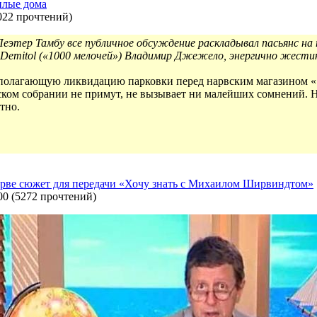
илые дома
022 прочтений
)
еэтер Тамбу все публичное обсуждение раскладывал пасьянс на 
 Demitol («1000 мелочей») Владимир Джежело, энергично жестик
дполагающую ликвидацию парковки перед нарвским магазином «1
ком собрании не примут, не вызывает ни малейших сомнений. Но
тно.
арве сюжет для передачи «Хочу знать с Михаилом Ширвиндтом»
00
(
5272 прочтений
)