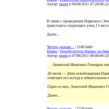
Автор:
mumi
в 09/08/2011 07:20:00
(
2
В связи с проведеним Нарвского Эне
транспорта следующих улиц 13 август
Далее...
Читать дальше...
| 2160 байт
Нарва
:
Освободитель Нарвы: на быв
Автор:
mumi
в 07/08/2011 00:00:00
(
2
Анатолий Иванович Гончаров гов
26 июля — День освобождения Нарвы
отмечает его всегда в обязательном 
Один из них, Анатолий Иванович Го
Далее...
Читать дальше...
| 5739 байт