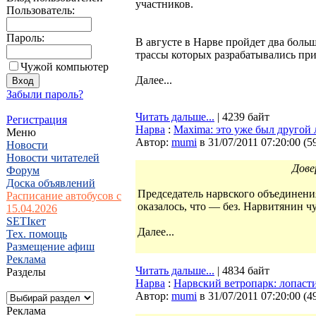
участников.
Пользователь:
Пароль:
В августе в Нарве пройдет два боль
трассы которых разрабатывались при
Чужой компьютер
Далее...
Забыли пароль?
Читать дальше...
| 4239 байт
Регистрация
Нарва
:
Maxima: это уже был другой 
Меню
Автор:
mumi
в 31/07/2011 07:20:00
(
5
Новости
Новости читателей
Дове
Форум
Доска объявлений
Председатель нарвского объединени
Расписание автобусов с
оказалось, что — без. Нарвитянин ч
15.04.2026
SETIкет
Далее...
Тех. помощь
Размещение афиш
Реклама
Читать дальше...
| 4834 байт
Разделы
Нарва
:
Нарвский ветропарк: лопаст
Автор:
mumi
в 31/07/2011 07:20:00
(
4
Реклама