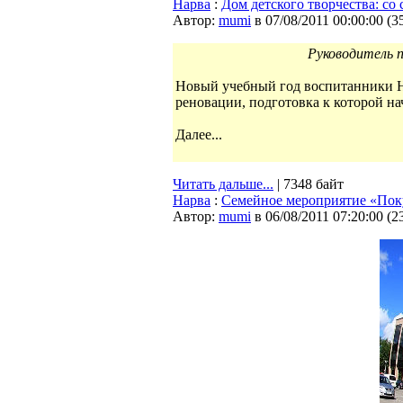
Нарва
:
Дом детского творчества: со
Автор:
mumi
в 07/08/2011 00:00:00
(
3
Руководитель п
Новый учебный год воспитанники На
реновации, подготовка к которой нач
Далее...
Читать дальше...
| 7348 байт
Нарва
:
Семейное мероприятие «Пок
Автор:
mumi
в 06/08/2011 07:20:00
(
2