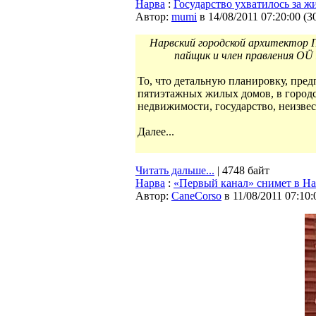
Нарва
:
Государство ухватилось за ж
Автор:
mumi
в 14/08/2011 07:20:00
(
3
Нарвский городской архитектор П
пайщик и член правления OÜ
То, что детальную планировку, пре
пятиэтажных жилых домов, в городс
недвижимости, государство, неизвес
Далее...
Читать дальше...
| 4748 байт
Нарва
:
«Первый канал» снимет в Н
Автор:
CaneCorso
в 11/08/2011 07:10: