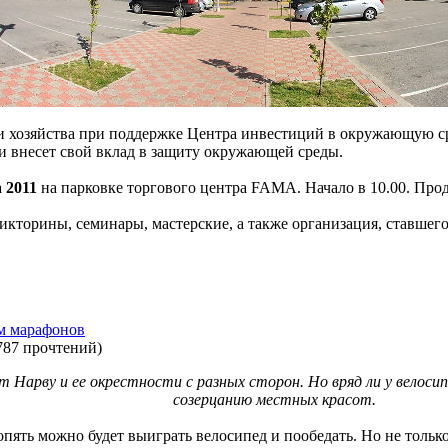
и хозяйства при поддержке Центра инвестиций в окружающую сре
 и внесет свой вклад в защиту окружающей среды.
а 2011
на парковке торгового центра FAMA. Начало в 10.00. Прод
викторины, семинары, мастерские, а также организация, ст
ем марафонов
787 прочтений
)
т Нарву и ее окрестности с разных сторон. Но вряд ли у велос
созерцанию местных красот.
пять можно будет выиграть велосипед и пообедать. Но не толь