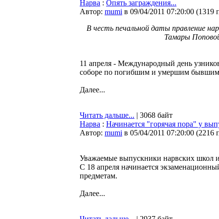
Нарва
:
Опять заграждения...
Автор:
mumi
в 09/04/2011 07:20:00
(
1319 
В честь печальной даты правление на
Тамары Поповой 
11 апреля - Международный день узнико
соборе по погибшим и умершим бывшим ма
Далее...
Читать дальше...
| 3068 байт
Нарва
:
Начинается "горячая пора" у вы
Автор:
mumi
в 05/04/2011 07:20:00
(
2216 
Уважаемые выпускники нарвских школ и
С 18 апреля начинается экзаменационный
предметам.
Далее...
Читать дальше...
| 2937 байт