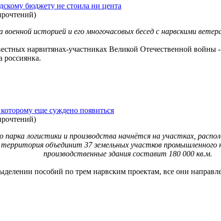
одскому бюджету не стоила ни цента
прочтений
)
а военной историей и его многочасовых бесед с нарвскими ветер
естных нарвитянах-участниках Великой Отечественной войны - 
а россиянка.
 которому еще суждено появиться
прочтений
)
 парка логистики и производства начнётся на участках, распо
 территория объединит 37 земельных участков промышленного н
производственные здания составит 180 000 кв.м.
ыделении пособий по трем нарвским проектам, все они направ