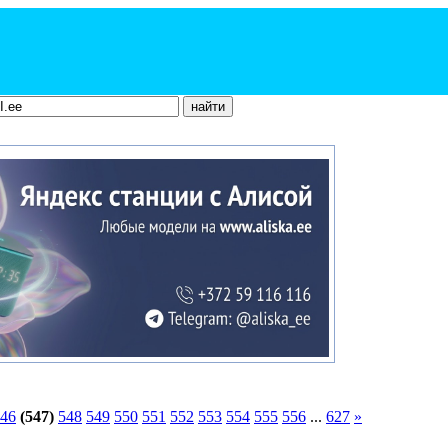
46
(547)
548
549
550
551
552
553
554
555
556
...
627
»