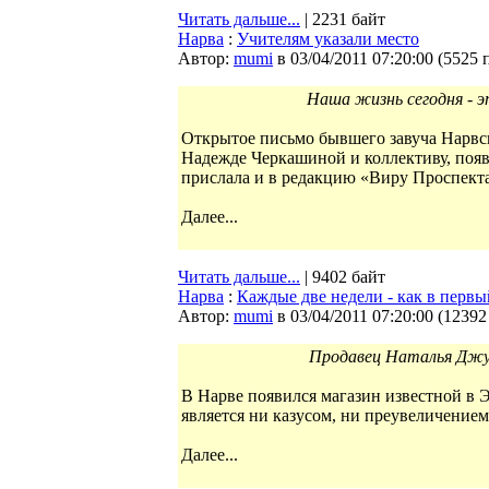
Читать дальше...
| 2231 байт
Нарва
:
Учителям указали место
Автор:
mumi
в 03/04/2011 07:20:00
(
5525 
Наша жизнь сегодня - 
Открытое письмо бывшего завуча Нарв
Надежде Черкашиной и коллективу, появи
прислала и в редакцию «Виру Проспект
Далее...
Читать дальше...
| 9402 байт
Нарва
:
Каждые две недели - как в первы
Автор:
mumi
в 03/04/2011 07:20:00
(
12392
Продавец Наталья Джуб
В Нарве появился магазин известной в 
является ни казусом, ни преувеличением
Далее...