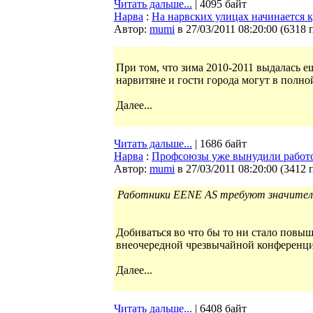
Читать дальше...
| 4095 байт
Нарва
:
На нарвских улицах начинается 
Автор:
mumi
в 27/03/2011 08:20:00
(
6318 
При том, что зима 2010-2011 выдалась е
нарвитяне и гости города могут в полно
Далее...
Читать дальше...
| 1686 байт
Нарва
:
Профсоюзы уже вынудили работо
Автор:
mumi
в 27/03/2011 08:20:00
(
3412 
Работники EENE AS требуют значительн
Добиваться во что бы то ни стало повыше
внеочередной чрезвычайной конференци
Далее...
Читать дальше...
| 6408 байт