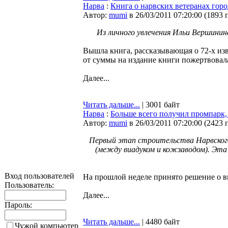
Нарва
:
Книга о нарвских ветеранах гор
Автор:
mumi
в 26/03/2011 07:20:00
(
1893 
Из личного увлечения Ильи Вершинин
Вышла книга, рассказывающая о 72-х изв
от суммы на издание книги пожертвовал
Далее...
Читать дальше...
| 3001 байт
Нарва
:
Больше всего получил промпарк,
Автор:
mumi
в 26/03/2011 07:20:00
(
2423 
Первый этап строительства Нарвского
(между виадуком и кожзаводом). Эта
Вход пользователей
На прошлой неделе принято решение о в
Пользователь:
Далее...
Пароль:
Читать дальше...
| 4480 байт
Чужой компьютер