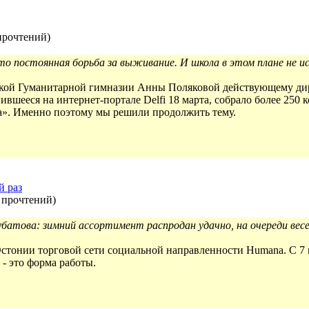
прочтений
)
это постоянная борьба за выживание. И школа в этом плане не
ской Гуманитарной гимназии Анны Поляковой действующему ди
вшееся на интернет-портале Delfi 18 марта, собрало более 250
а». Именно поэтому мы решили продолжить тему.
й раз
 прочтений
)
атова: зимний ассортимент распродан удачно, на очереди весе
Эстонии торговой сети социальной направленности Humana. С 7 
 - это форма работы.