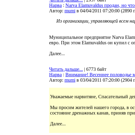
Нарва
:
Narva Elamuvaldus продан, но что
Автор:
mumi
в 04/04/2011 07:20:00
(
2890 
Из организации, управляющей всем н
Муниципальное предприятие Narva Elamuv
евро. При этом Elamuvaldus он купил с 
Далее...
Читать дальше...
| 6773 байт
Нарва
:
Внимание! Весеннее половодье 
Автор:
mumi
в 03/04/2011 07:20:00
(
2904 
Уважаемые нарвитяне, Спасательный деп
Мы просим жителей нашего города, в ос
состояние дренажных канав, приняв пр
Далее...