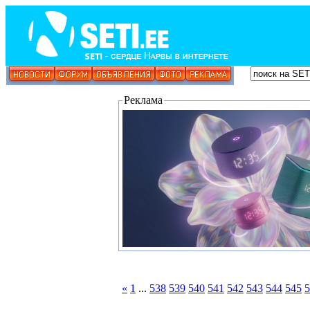
Реклама
«
1
...
538
539
540
541
542
543
544
545
5