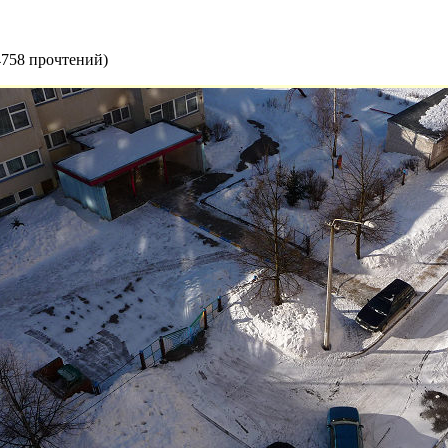
4758 прочтений
)