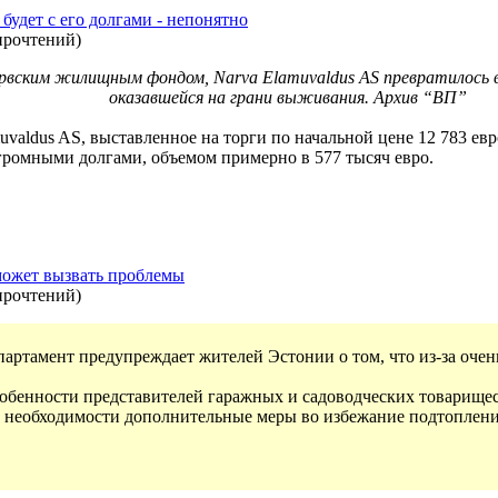
 будет с его долгами - непонятно
прочтений
)
арвским жилищным фондом, Narva Elamuvaldus AS превратилось в
оказавшейся на грани выживания. Архив “ВП”
aldus AS, выставленное на торги по начальной цене 12 783 евр
огромными долгами, объемом примерно в 577 тысяч евро.
может вызвать проблемы
прочтений
)
артамент предупреждает жителей Эстонии о том, что из-за очен
обенности представителей гаражных и садоводческих товарищест
и необходимости дополнительные меры во избежание подтоплени