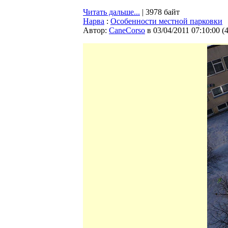
Читать дальше...
| 3978 байт
Нарва
:
Особенности местной парковки
Автор:
CaneCorso
в 03/04/2011 07:10:00
(