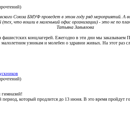
прочтений
)
рвского Союза БМУФ проведет в этом году ряд мероприятий. А 
(тех, что вошли в маленький офис организации) - это не по пла
Татьяна Завьялова
в фашистских концлагерей. Ежегодно в эти дни мы заказываем
лолетним узникам и молебен о здравии живых. На этот раз служб
пускников
прочтений
)
 гимназий!
 период, который продлится до 13 июня. В это время пройдут г