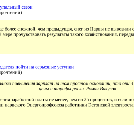
купальный сезон
прочтений
)
ще более снежной, чем предыдущая, снег из Нарвы не вывозили 
й мере прочувствовать результаты такого хозяйствования, перед
дателя пойти на серьезные уступки
прочтений
)
ого повышения зарплат на том простом основании, что они 3 г
цены и тарифы росли. Роман Викулов
ния заработной платы не менее, чем на 25 процентов, и если пот
и нарвского Энергопрофсоюза работники Эстонской электроста