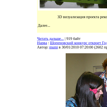
3D визуализация проекта ре
Далее...
Читать дальше...
| 919 байт
Нарва
:
Шопеновский конкурс откроет Го
Автор:
mumi
в 30/01/2010 07:20:00
(
2602 п