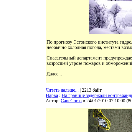
По прогнозу Эстонского института гидро
необычно холодная погода, местами возмо
Спасательный департамент предупреждает
возросшей угрозе пожаров и обморожени
Далее...
Читать дальше...
| 2213 байт
Нарва
:
На границе задержали контрабанд
Автор:
CaneCorso
в 24/01/2010 07:10:00
(
8