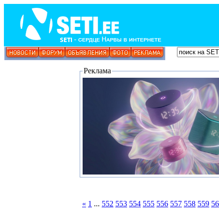
Реклама
«
1
...
552
553
554
555
556
557
558
559
56