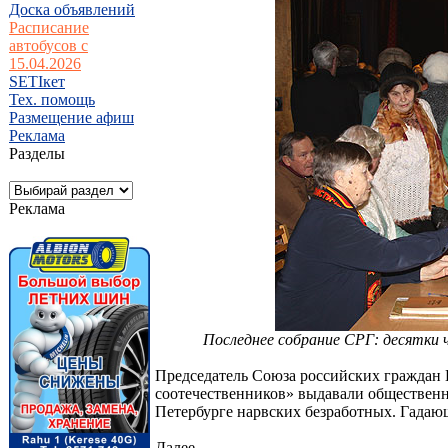
Доска объявлений
Расписание
автобусов с
15.04.2026
SETIкет
Тех. помощь
Размещение афиш
Реклама
Разделы
Реклама
Последнее собрание СРГ: десятки ч
Председатель Союза российских граждан 
соотечественников» выдавали общественн
Петербурге нарвских безработных. Гадающ
Далее...