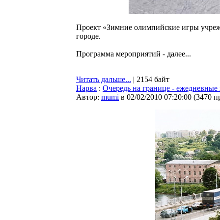
Проект «Зимние олимпийские игры учрежд
городе.
Программа мероприятий - далее...
Читать дальше...
| 2154 байт
Нарва
:
Очередь на границе - ежедневные
Автор:
mumi
в 02/02/2010 07:20:00
(
3470 п