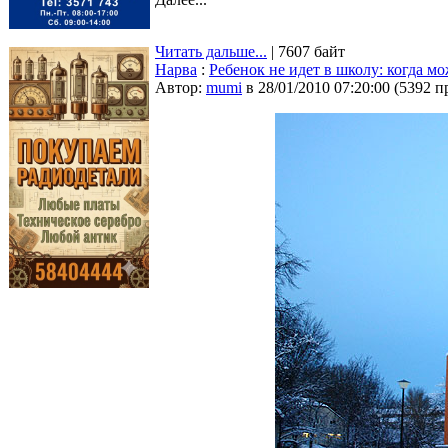
Читать дальше...
| 7607 байт
Нарва
:
Ребенок не идет в школу: когда м
Автор:
mumi
в 28/01/2010 07:20:00
(
5392 п