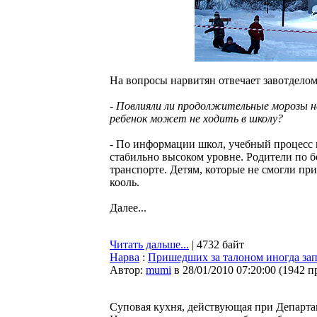
На вопросы нарвитян отвечает завотделом
- Повлияли ли продолжительные морозы н
ребенок может не ходить в школу?
- По информации школ, учебный процесс н
стабильно высоком уровне. Родители по б
транспорте. Детям, которые не смогли при
кооль.
Далее...
Читать дальше...
| 4732 байт
Нарва
:
Пришедших за талоном иногда зап
Автор:
mumi
в 28/01/2010 07:20:00
(
1942 п
Суповая кухня, действующая при Департ