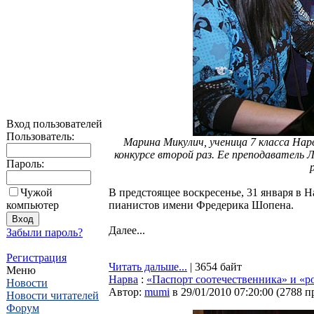
Вход пользователей
Пользователь:
Марина Микулич, ученица 7 класса На
конкурсе второй раз. Ее преподаватель 
Пароль:
Чужой
В предстоящее воскресенье, 31 января в
компьютер
пианистов имени Фредерика Шопена.
Далее...
Забыли пароль?
Регистрация
Читать дальше...
| 3654 байт
Меню
Нарва
:
«Паспорт соотечественника» и «р
Новости
Автор:
mumi
в 29/01/2010 07:20:00
(
2788 п
Новости читателей
Форум