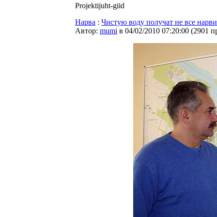
Projektijuht-giid
Нарва
:
Чистую воду получат не все нарв
Автор:
mumi
в 04/02/2010 07:20:00
(
2901 п