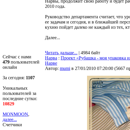
Нарвы, продолжит свою работу и будет ра
2010 года.
Руководство департамента считает, что ур
ее задачам и сегодня, и в ближайшей пер
кухню пойдет далеко не каждый из тех, кт
Далее...
Читать дальше...
| 4984 байт
Сейчас с нами
Нарва
:
Проект «Рубашка - моя упаковка 
479
пользователей
Нарве
онлайн
Автор:
mumi
в 27/01/2010 07:20:00
(
5667 п
За сегодня:
1107
Уникальных
пользователей за
последние сутки:
10829
MONMOON
,
далее...
Счетчики