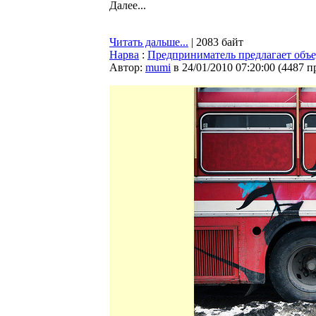
Далее...
Читать дальше...
| 2083 байт
Нарва
:
Предприниматель предлагает объе
Автор:
mumi
в 24/01/2010 07:20:00
(
4487 п