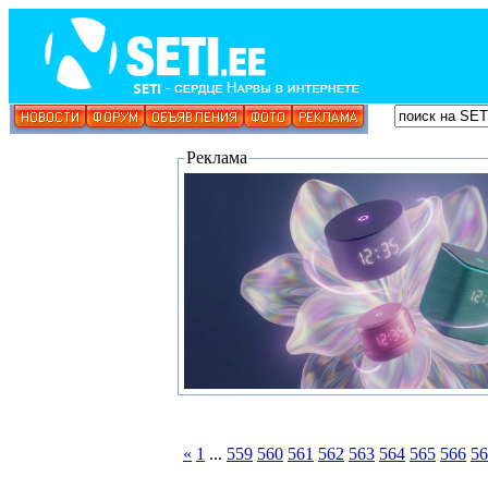
Реклама
«
1
...
559
560
561
562
563
564
565
566
56