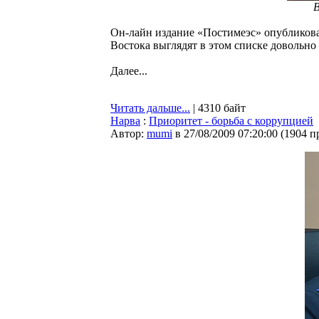
В
Он-лайн издание «Постимеэс» опубликова
Востока выглядят в этом списке довольно
Далее...
Читать дальше...
| 4310 байт
Нарва
:
Приоритет - борьба с коррупцией
Автор:
mumi
в 27/08/2009 07:20:00
(
1904 п