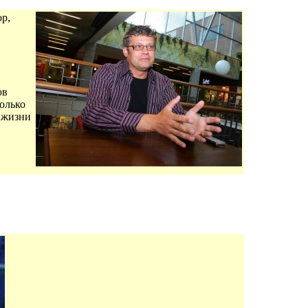
р,
ов
Только
т жизни