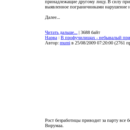
принадлежащие другому лицу. В силу при
выявленное пограничниками нарушение н
Далее...
Читать дальше...
| 3688 байт
Нарва
:
В профучилищах - небывалый при
Автор:
mumi
в 25/08/2009 07:20:00
(
2761 п
Рост безработицы приводит за парту все
Вирумаа.