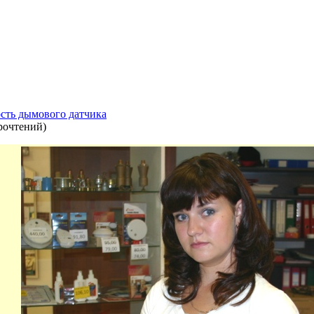
ость дымового датчика
рочтений
)