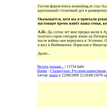
Гостем форум-блога nosmoking.ee стал А
вдохнувший столичный дух в размеренную
Оказывается, хотя вы и приехали руков
настоящее время живёт ваша семья, кор
А.Н.:
Да, сотни лет мои предки жили в Ау
получил сорок гектаров земли на Питерско
после войны они вернулись в Эстонию. О
я жил в Вийвиконна. Нарвская и Ивангор
Далее...
Читать дальше...
| 13754 байт
Нарва
:
Стальнухин: Русским нарвитянам 
Автор:
mumi
в 22/08/2009 22:20:00
(
5070 п