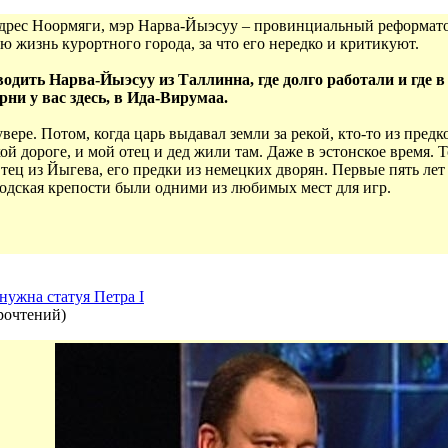
ндрес Ноормяги, мэр Нарва-Йыэсуу – провинциальный реформато
 жизнь курортного города, за что его нередко и критикуют.
одить Нарва-Йыэсуу из Таллинна, где долго работали и где в
ни у вас здесь, в Ида-Вирумаа.
вере. Потом, когда царь выдавал земли за рекой, кто-то из предк
й дороге, и мой отец и дед жили там. Даже в эстонское время. 
тец из Йыгева, его предки из немецких дворян. Первые пять ле
одская крепости были одними из любимых мест для игр.
нужна статуя Петра I
рочтений
)