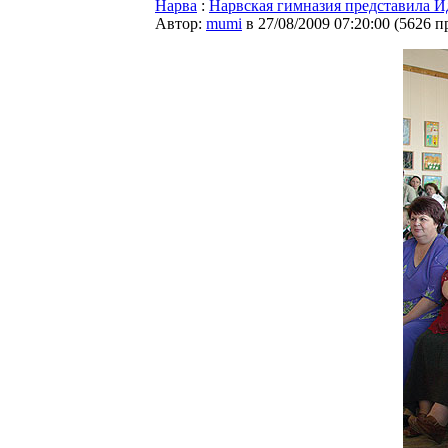
Нарва
:
Нарвская гимназия представила И
Автор:
mumi
в 27/08/2009 07:20:00
(
5626 п