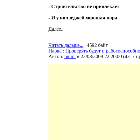
- Строительство не привлекает
- И у колледжей хорошая пора
Далее...
Читать дальше...
| 4592 байт
Нарва
:
Проверять будут и работоспособн
Автор:
mumi
в 22/08/2009 22:20:00
(
4317 п