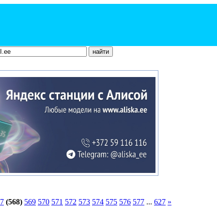
7
(568)
569
570
571
572
573
574
575
576
577
...
627
»