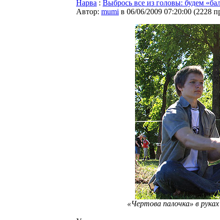
Нарва
:
Выбрось все из головы: будем «ба
Автор:
mumi
в 06/06/2009 07:20:00
(
2228 п
«Чертова палочка» в руках