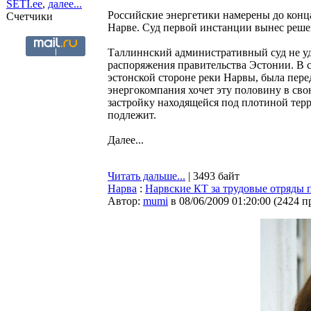
SETI.ee
,
далее...
Российские энергетики намерены до конца
Счетчики
Нарве. Суд первой инстанции вынес решен
Таллиннский административный суд не уд
распоряжения правительства Эстонии. В с
эстонской стороне реки Нарвы, была пер
энергокомпания хочет эту половину в сво
застройку находящейся под плотиной те
подлежит.
Далее...
Читать дальше...
| 3493 байт
Нарва
:
Нарвские КТ за трудовые отряды 
Автор:
mumi
в 08/06/2009 01:20:00
(
2424 п