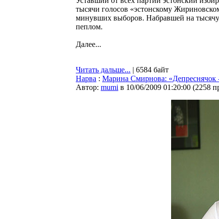
Уставший от всех партий эстонский избир
тысячи голосов «эстонскому Жириновском
минувших выборов. Набравшей на тысячу 
пеплом.
Далее...
Читать дальше...
| 6584 байт
Нарва
:
Марина Смирнова: «Депреснячок -
Автор:
mumi
в 10/06/2009 01:20:00
(
2258 п