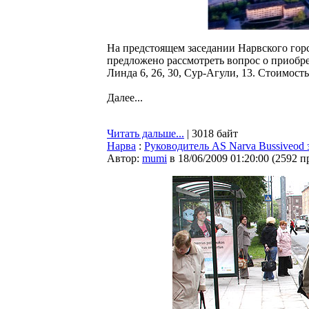
На предстоящем заседании Нарвского горсо
предложено рассмотреть вопрос о приобр
Линда 6, 26, 30, Сур-Агули, 13. Стоимость
Далее...
Читать дальше...
| 3018 байт
Нарва
:
Руководитель AS Narva Bussiveod 
Автор:
mumi
в 18/06/2009 01:20:00
(
2592 п