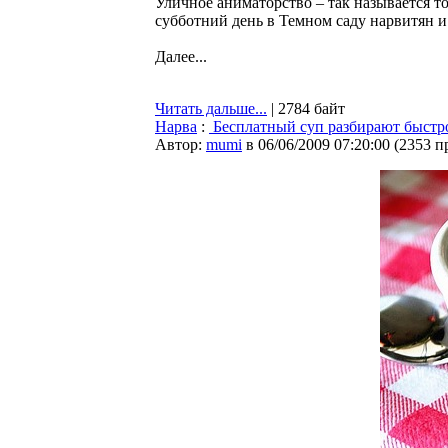
Уличное аниматорство – так называется т
субботний день в Темном саду нарвитян и 
Далее...
Читать дальше...
| 2784 байт
Нарва
:
Бесплатный суп разбирают быстр
Автор:
mumi
в 06/06/2009 07:20:00
(
2353 п