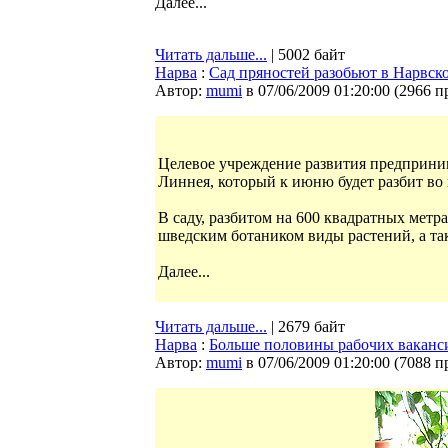
Далее...
Читать дальше...
| 5002 байт
Нарва
:
Сад пряностей разобьют в Нарвск
Автор:
mumi
в 07/06/2009 01:20:00
(
2966 п
Целевое учреждение развития предприни
Линнея, который к июню будет разбит во
В саду, разбитом на 600 квадратных мет
шведским ботаником виды растений, а та
Далее...
Читать дальше...
| 2679 байт
Нарва
:
Больше половины рабочих ваканс
Автор:
mumi
в 07/06/2009 01:20:00
(
7088 п