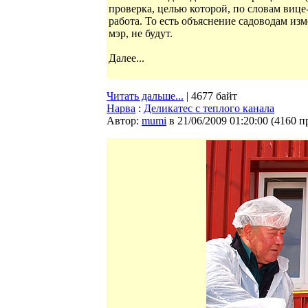
проверка, целью которой, по словам виц
работа. То есть объяснение садоводам изм
мэр, не будут.
Далее...
Читать дальше...
| 4677 байт
Нарва
:
Деликатес с теплого канала
Автор:
mumi
в 21/06/2009 01:20:00
(
4160 п