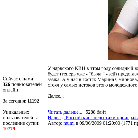
У нарвского КВН в этом году солидный ю
будет (теперь уже - "была " - seti) предс
Сейчас с нами
замка. А у нас в гостях Марина Смирнова
326
пользователей
стоял у самых истоков этого молодежного
онлайн
Далее...
За сегодня:
11192
Уникальных
Читать дальше...
| 5288 байт
пользователей за
Нарва
:
Российские энергетики проиграл
последние сутки:
Автор:
mumi
в 09/06/2009 01:20:00
(
1771 п
10779