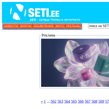
Реклама
«
1
...
562
563
564
565
566
567
568
569
57