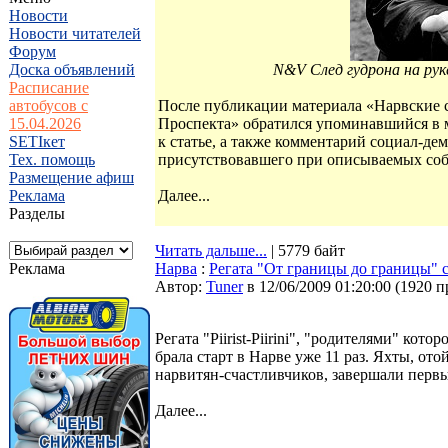
Новости
Новости читателей
Форум
Доска объявлений
N&V След гудрона на рук
Расписание
автобусов с
После публикации материала «Нарвские 
15.04.2026
Проспекта» обратился упоминавшийся в 
SETIкет
к статье, а также комментарий социал-д
Тех. помощь
присутствовавшего при описываемых соб
Размещение афиш
Реклама
Далее...
Разделы
Читать дальше...
| 5779 байт
Реклама
Нарва
:
Регата "От границы до границы" 
Автор:
Tuner
в 12/06/2009 01:20:00
(
1920 п
Регата "Piirist-Piirini", "родителями" ко
брала старт в Нарве уже 11 раз. Яхты, ото
нарвитян-счастливчиков, завершали первы
Далее...