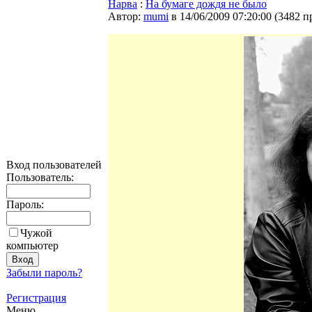
Нарва
:
На бумаге дождя не было
Автор:
mumi
в 14/06/2009 07:20:00
(
3482 п
Вход пользователей
Пользователь:
Пароль:
Чужой
компьютер
Забыли пароль?
Регистрация
Меню