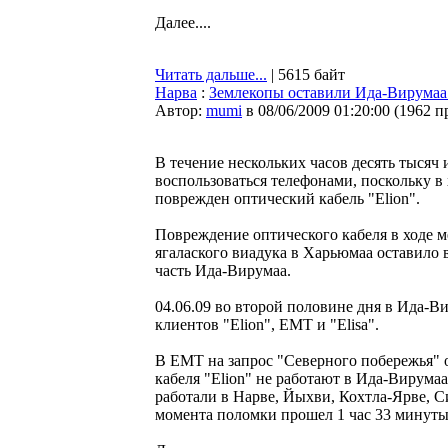
Далее....
Читать дальше...
| 5615 байт
Нарва
:
Землекопы оставили Ида-Вирумаа 
Автор:
mumi
в 08/06/2009 01:20:00
(
1962 п
В течение нескольких часов десять тысяч 
воспользоваться телефонами, поскольку в
поврежден оптический кабель "Elion".
Повреждение оптического кабеля в ходе 
ягалаского виадука в Харьюмаа оставило 
часть Ида-Вирумаа.
04.06.09 во второй половине дня в Ида-В
клиентов "Elion", EMT и "Elisa".
В EMT на запрос "Северного побережья" 
кабеля "Elion" не работают в Ида-Вирума
работали в Нарве, Йыхви, Кохтла-Ярве, Си
момента поломки прошел 1 час 33 минуты