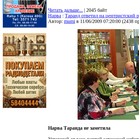
Читать дальше...
| 2045 байт
Нарва
:
Таранд ответил на центристский 
Автор:
mumi
в 11/06/2009 07:20:00
(
2438 п
Нарва Таранда не заметила