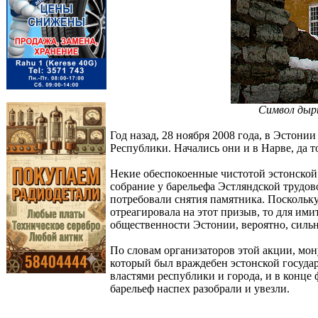
Символ дыры
Год назад, 28 ноября 2008 года, в Эстон
Республики. Начались они и в Нарве, да т
Некие обеспокоенные чистотой эстонской 
собрание у барельефа Эстляндской трудо
потребовали снятия памятника. Поскольк
отреагировала на этот призыв, то для им
общественности Эстонии, вероятно, силь
По словам организаторов этой акции, мо
который был враждебен эстонской госуда
властями республики и города, и в конце
барельеф наспех разобрали и увезли.