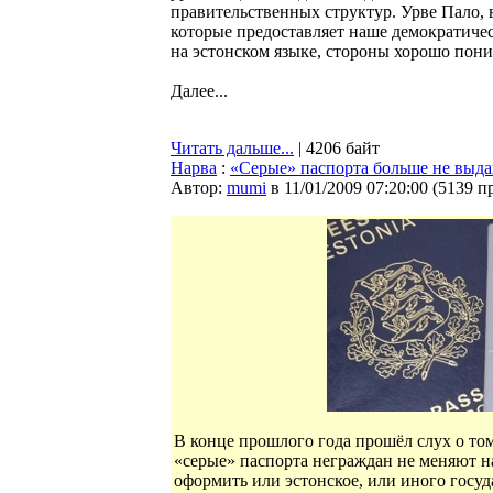
правительственных структур. Урве Пало, в
которые предоставляет наше демократичес
на эстонском языке, стороны хорошо пони
Далее...
Читать дальше...
| 4206 байт
Нарва
:
«Серые» паспорта больше не выд
Автор:
mumi
в 11/01/2009 07:20:00
(
5139 п
В конце прошлого года прошёл слух о то
«серые» паспорта неграждан не меняют на
оформить или эстонское, или иного госуд