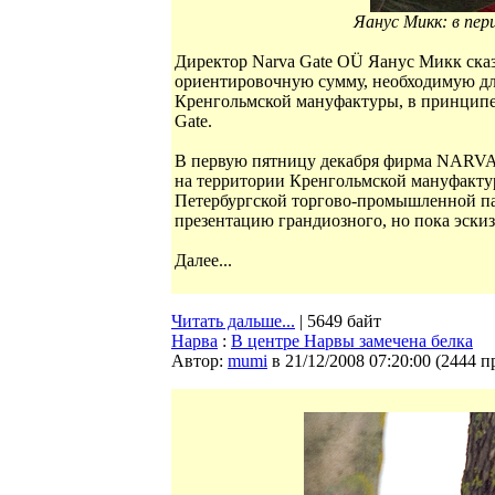
Яанус Микк: в пер
Директор Narva Gate OÜ Яанус Микк сказ
ориентировочную сумму, необходимую дл
Кренгольмской мануфактуры, в принципе
Gate.
В первую пятницу декабря фирма NARVA 
на территории Кренгольмской мануфактур
Петербургской торгово-промышленной па
презентацию грандиозного, но пока эски
Далее...
Читать дальше...
| 5649 байт
Нарва
:
В центре Нарвы замечена белка
Автор:
mumi
в 21/12/2008 07:20:00
(
2444 п