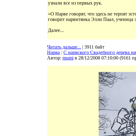
узнали все из первых рук.
«О Нарве говорят, что здесь не терпят эст
говорит нарвитянка Элли Паал, ученица эс
Далее...
Читать дальше...
| 3911 байт
Нарва
:
С нарвского Свадебного дерева на
Автор:
mumi
в 28/12/2008 07:10:00
(
9161 п