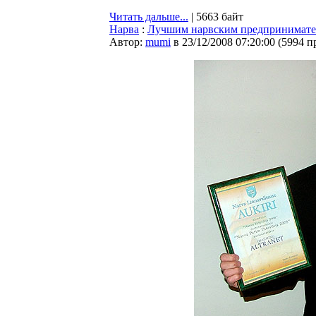
Читать дальше...
| 5663 байт
Нарва
:
Лучшим нарвским предпринимател
Автор:
mumi
в 23/12/2008 07:20:00
(
5994 п