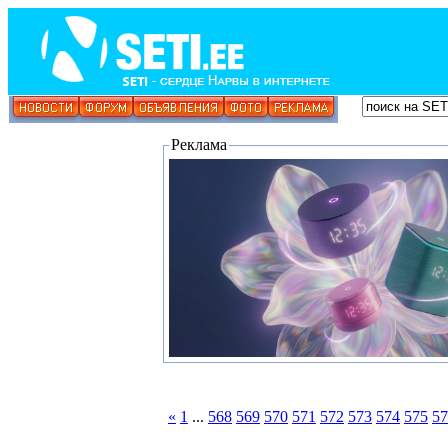
Реклама
«
1
...
568
569
570
571
572
573
574
575
57