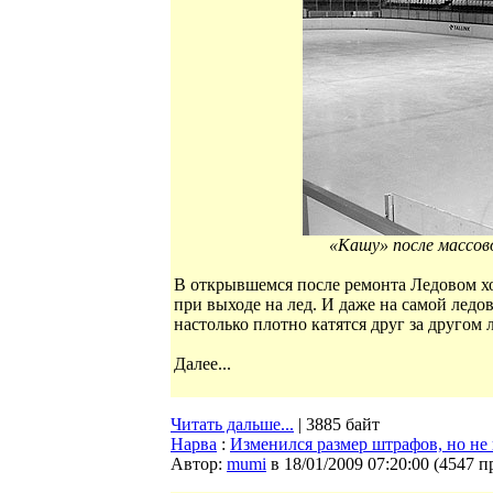
«Кашу» после массов
В открывшемся после ремонта Ледовом хол
при выходе на лед. И даже на самой ледо
настолько плотно катятся друг за другом
Далее...
Читать дальше...
| 3885 байт
Нарва
:
Изменился размер штрафов, но не
Автор:
mumi
в 18/01/2009 07:20:00
(
4547 п