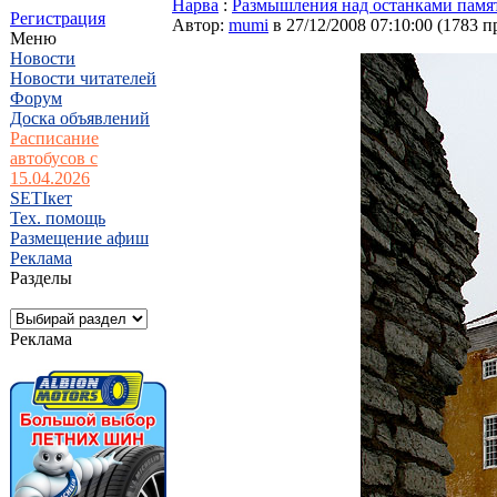
Нарва
:
Размышления над останками памя
Регистрация
Автор:
mumi
в 27/12/2008 07:10:00
(
1783 п
Меню
Новости
Новости читателей
Форум
Доска объявлений
Расписание
автобусов с
15.04.2026
SETIкет
Тех. помощь
Размещение афиш
Реклама
Разделы
Реклама