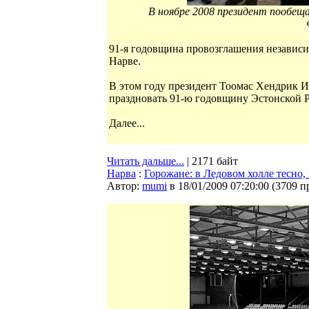
В ноябре 2008 президент пообеща
91-я годовщина провозглашения независи
Нарве.
В этом году президент Тоомас Хендрик И
праздновать 91-ю годовщину Эстонской Р
Далее...
Читать дальше...
| 2171 байт
Нарва
:
Горожане: в Ледовом холле тесно, 
Автор:
mumi
в 18/01/2009 07:20:00
(
3709 п