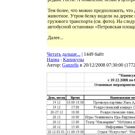
Тем более, что можно предположить, что
животное. Утром белку видели на дереве
грузового транспорта (см. фото). На след
автобусной остановки «Петровская площа
Далее...
Читать дальше...
| 1449 байт
Нарва
:
Каникулы
Автор:
Ganzelis
в 20/12/2008 07:30:00
(
177