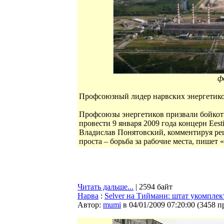
ф
Профсоюзный лидер нарвских энергетиков 
Профсоюзы энергетиков призвали бойкоти
провести 9 января 2009 года концерн Ees
Владислав Понятовский, комментируя реш
проста – борьба за рабочие места, пишет 
Читать дальше...
| 2594 байт
Нарва
:
Selver на Тиймани: штат укомплек
Автор:
mumi
в 04/01/2009 07:20:00
(
3458 п