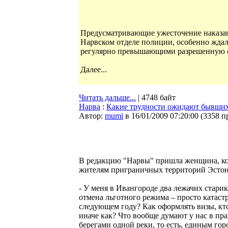
Предусматривающие ужесточение наказан
Нарвском отделе полиции, особенно жда
регулярно превышающими разрешенную ск
Далее...
Читать дальше...
| 4748 байт
Нарва
:
Какие трудности ожидают бывших
Автор:
mumi
в 16/01/2009 07:20:00
(
3358 п
В редакцию "Нарвы" пришла женщина, ко
жителям приграничных территорий Эстони
- У меня в Ивангороде два лежачих старик
отмена льготного режима – просто катастро
следующем году? Как оформлять визы, кто
иначе как? Что вообще думают у нас в пр
берегами одной реки, то есть, единым гор