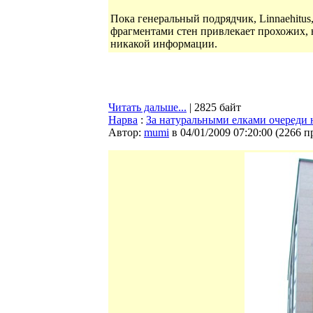
Пока генеральный подрядчик, Linnaehitus
фрагментами стен привлекает прохожих, 
никакой информации.
Читать дальше...
| 2825 байт
Нарва
:
За натуральными елками очереди 
Автор:
mumi
в 04/01/2009 07:20:00
(
2266 п