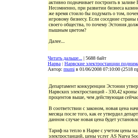
активно подначивает построить в заливе 
Несомненно, при развитии бизнеса казин
же время стоило бы подумать о том, поче
игровому бизнесу. Если соседние страны 
своего общества, то почему Эстония долж
пышным цветом?
Далее...
Читать дальше...
| 5688 байт
Нарва
:
Нарвские электростанции поднима
Автор:
mumi
в 01/06/2008 07:10:00
(
2518 п
Департамент конкуренции Эстонии утвер
Нарвских электростанций - 330,42 кроны з
процентов выше, чем действующая сейчас
В соответствии с законом, новая цена нач
месяца после того, как ее утвердил депар
данном случае новая цена будет установле
Тариф на тепло в Нарве с учетом цены н
электростанций, цены услуг AS Narva Sooj