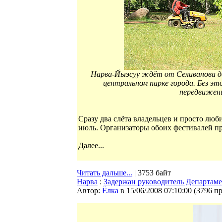
Нарва-Йыэсуу ждёт от Селиванова д
центральном парке города. Без эт
передвижения
Сразу два слёта владельцев и просто люб
июль. Организаторы обоих фестивалей пр
Далее...
Читать дальше...
| 3753 байт
Нарва
:
Задержан руководитель Департаме
Автор:
Ёлка
в 15/06/2008 07:10:00
(
3796 п