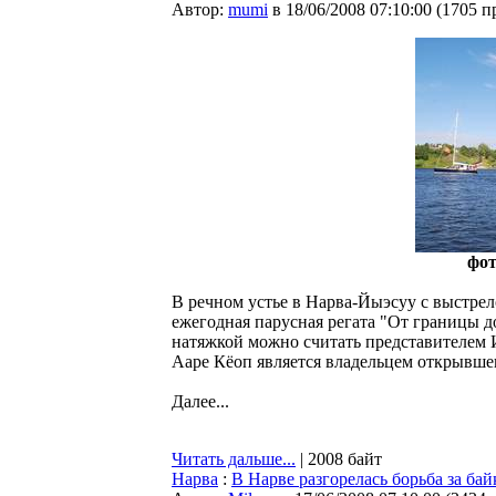
Автор:
mumi
в 18/06/2008 07:10:00
(
1705 п
фо
В речном устье в Нарва-Йыэсуу с выстрел
ежегодная парусная регата "От границы д
натяжкой можно считать представителем 
Ааре Кёоп является владельцем открывшег
Далее...
Читать дальше...
| 2008 байт
Нарва
:
В Нарве разгорелась борьба за бай