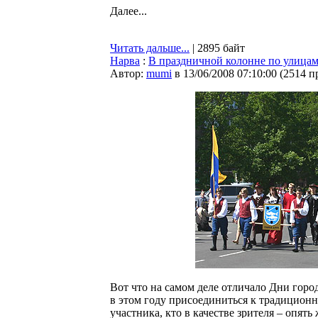
Далее...
Читать дальше...
| 2895 байт
Нарва
:
В праздничной колонне по улица
Автор:
mumi
в 13/06/2008 07:10:00
(
2514 п
Вот что на самом деле отличало Дни горо
в этом году присоединиться к традиционн
участника, кто в качестве зрителя – опять