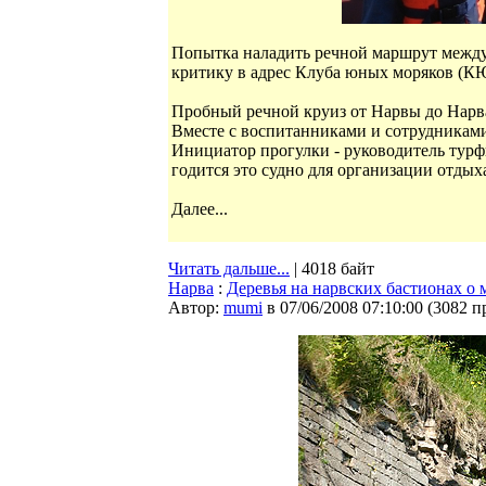
Попытка наладить речной маршрут межд
критику в адрес Клуба юных моряков (К
Пробный речной круиз от Нарвы до Нарва
Вместе с воспитанниками и сотрудникам
Инициатор прогулки - руководитель турфи
годится это судно для организации отдых
Далее...
Читать дальше...
| 4018 байт
Нарва
:
Деревья на нарвских бастионах о 
Автор:
mumi
в 07/06/2008 07:10:00
(
3082 п