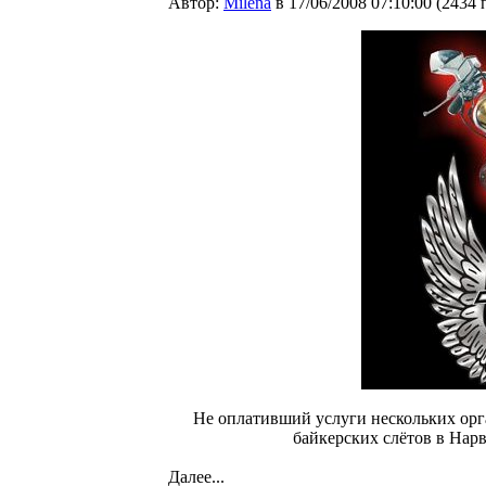
Автор:
Milena
в 17/06/2008 07:10:00
(
2434 
Не оплативший услуги нескольких орга
байкерских слётов в Нарв
Далее...