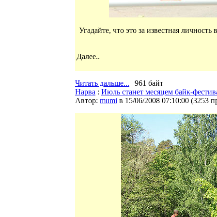
Угадайте, что это за известная личность
Далее..
Читать дальше...
| 961 байт
Нарва
:
Июль станет месяцем байк-фестив
Автор:
mumi
в 15/06/2008 07:10:00
(
3253 п