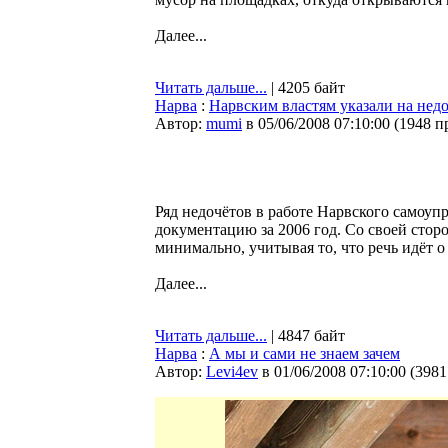
Далее...
Читать дальше...
| 4205 байт
Нарва
:
Нарвским властям указали на недо
Автор:
mumi
в 05/06/2008 07:10:00
(
1948 п
Ряд недочётов в работе Нарвского самоуп
документацию за 2006 год. Со своей стор
минимально, учитывая то, что речь идёт о
Далее...
Читать дальше...
| 4847 байт
Нарва
:
А мы и сами не знаем зачем
Автор:
Levi4ev
в 01/06/2008 07:10:00
(
3981