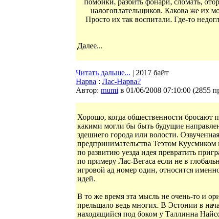
помойки, разбить фонари, сломать, отор
налогоплательщиков. Какова же их мо
Просто их так воспитали. Где-то недогл
Далее...
Читать дальше...
| 2017 байт
Нарва
:
Лас-Нарва?
Автор:
mumi
в 01/06/2008 07:10:00
(
2855 п
Хорошо, когда общественности бросают п
какими могли бы быть будущие направлен
здешнего города или волости. Озвученна
предпринимательства Теэтом Куусмиком
по развитию уезда идея превратить приг
по примеру Лас-Вегаса если не в глобаль
игровой ад номер один, относится именн
идей.
В то же время эта мысль не очень-то и о
прельщало ведь многих. В Эстонии в нач
находящийся под боком у Таллинна Найсс