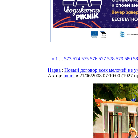
«
1
...
573
574
575
576
577
578
579
580
58
Нарва
:
Новый договор всех мелочей не у
Автор:
mumi
в 21/06/2008 07:10:00
(
1927 п