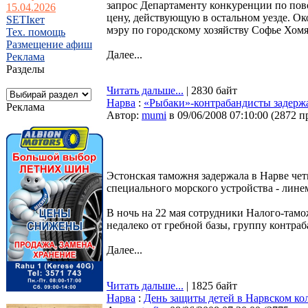
запрос Департаменту конкуренции по пов
15.04.2026
цену, действующую в остальном уезде. О
SETIкет
мэру по городскому хозяйству Софье Хомя
Тех. помощь
Размещение афиш
Далее...
Реклама
Разделы
Читать дальше...
| 2830 байт
Нарва
:
«Рыбаки»-контрабандисты задерж
Реклама
Автор:
mumi
в 09/06/2008 07:10:00
(
2872 п
Эстонская таможня задержала в Нарве чет
специального морского устройства - лине
В ночь на 22 мая сотрудники Налого-тамо
недалеко от гребной базы, группу контраб
Далее...
Читать дальше...
| 1825 байт
Нарва
:
День защиты детей в Нарвском ко