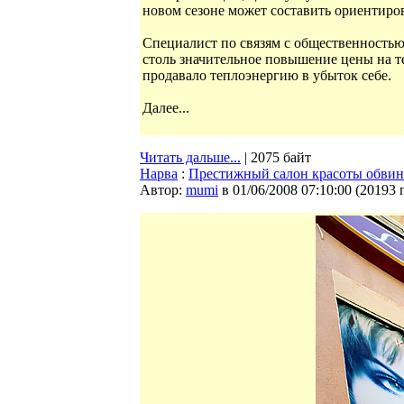
новом сезоне может составить ориентиро
Специалист по связям с общественностью
столь значительное повышение цены на те
продавало теплоэнергию в убыток себе.
Далее...
Читать дальше...
| 2075 байт
Нарва
:
Престижный салон красоты обвин
Автор:
mumi
в 01/06/2008 07:10:00
(
20193 