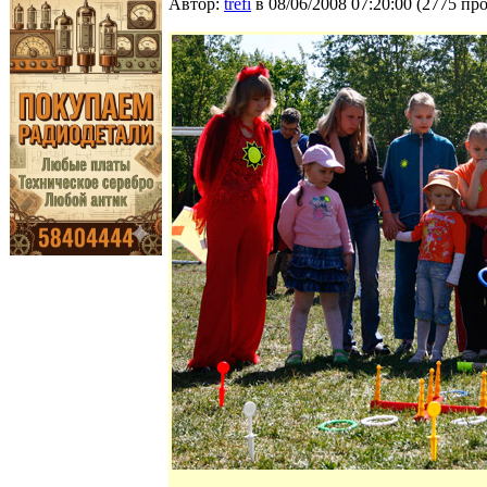
Автор:
trefi
в 08/06/2008 07:20:00
(
2775 пр