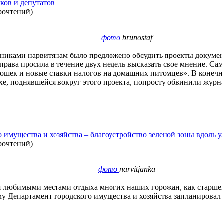
ков и депутатов
рочтений
)
фото
brunostaf
вниками нарвитянам было предложено обсудить проекты докуме
Управа просила в течение двух недель высказать свое мнение. С
кошек и новые ставки налогов на домашних питомцев». В конеч
хе, поднявшейся вокруг этого проекта, попросту обвинили журн
 имущества и хозяйства – благоустройство зеленой зоны вдоль 
рочтений
)
фото
narvitjanka
я любимыми местами отдыха многих наших горожан, как старшего
му Департамент городского имущества и хозяйства запланировал