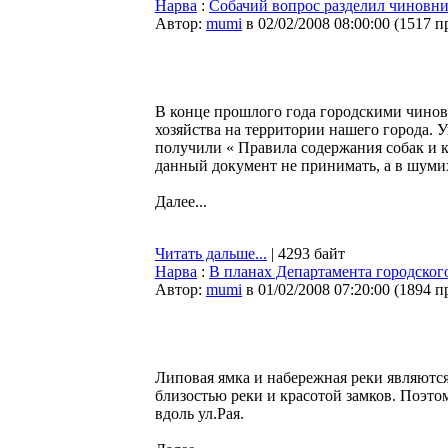
Нарва
:
Собачий вопрос разделил чиновни
Автор:
mumi
в 02/02/2008 08:00:00
(
1517 п
В конце прошлого года городскими чино
хозяйства на территории нашего города. 
получили « Правила содержания собак и 
данный документ не принимать, а в шуми
Далее...
Читать дальше...
| 4293 байт
Нарва
:
В планах Департамента городского
Автор:
mumi
в 01/02/2008 07:20:00
(
1894 п
Липовая ямка и набережная реки являютс
близостью реки и красотой замков. Поэто
вдоль ул.Рая.