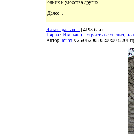
одних и удобства других.
Далее...
Читать дальше...
| 4198 байт
Нарва
:
Итальянцы строить не спешат, но 
Автор:
mumi
в 26/01/2008 08:00:00
(
2201 п