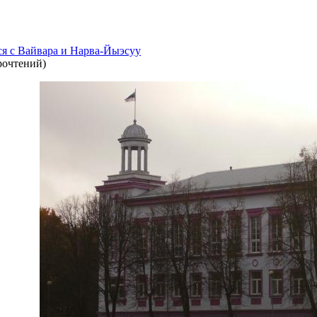
я с Вайвара и Нарва-Йыэсуу
рочтений
)