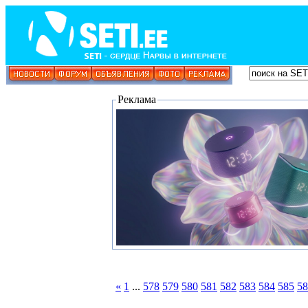
Реклама
«
1
...
578
579
580
581
582
583
584
585
58