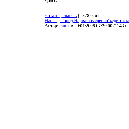
Далее...
Читать дальше...
| 1878 байт
Нарва
:
Город Нарва намерен объединитьс
Автор:
mumi
в 29/01/2008 07:20:00
(
1143 п