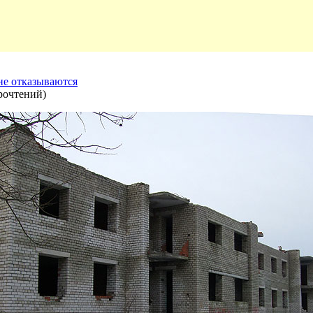
не отказываются
рочтений
)