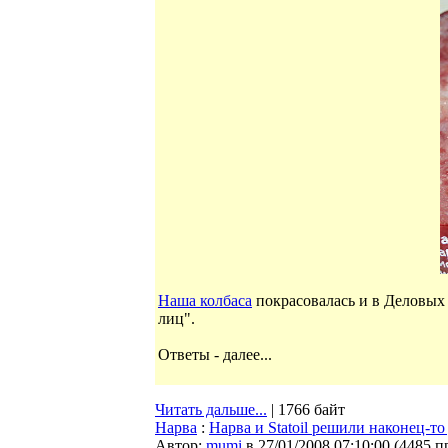
Наша колбаса
покрасовалась и в Деловых 
лиц".
Ответы - далее...
Читать дальше...
| 1766 байт
Нарва
:
Нарва и Statoil решили наконец-т
Автор:
mumi
в 27/01/2008 07:10:00
(
4485 п