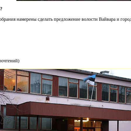
и?
собрания намерены сделать предложение волости Вайвара и гор
рочтений
)