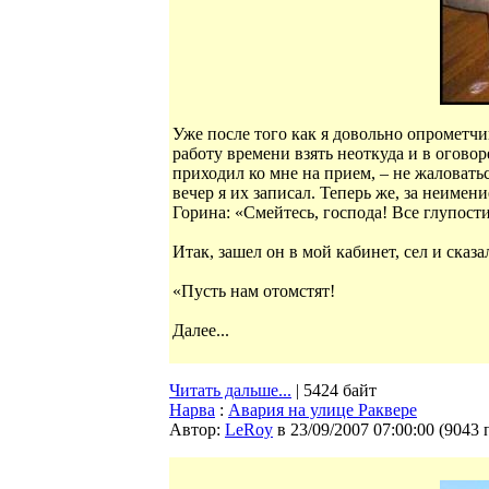
Уже после того как я довольно опрометчи
работу времени взять неоткуда и в огов
приходил ко мне на прием, – не жаловать
вечер я их записал. Теперь же, за неиме
Горина: «Смейтесь, господа! Все глупост
Итак, зашел он в мой кабинет, сел и сказа
«Пусть нам отомстят!
Далее...
Читать дальше...
| 5424 байт
Нарва
:
Авария на улице Раквере
Автор:
LeRoy
в 23/09/2007 07:00:00
(
9043 