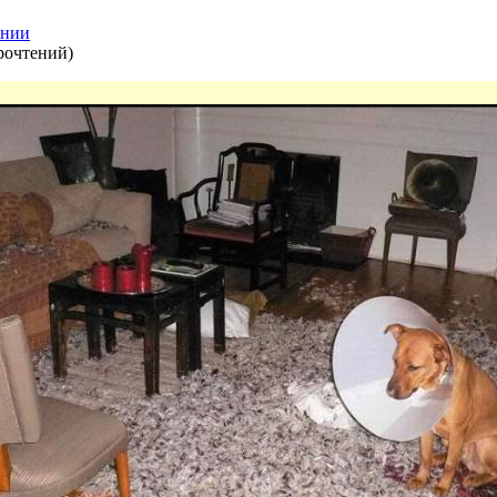
ении
рочтений
)