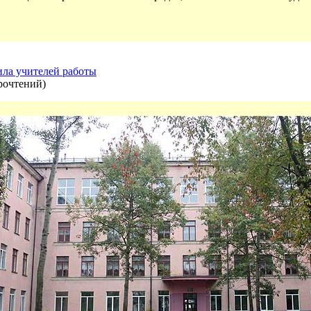
ила учителей работы
рочтений
)