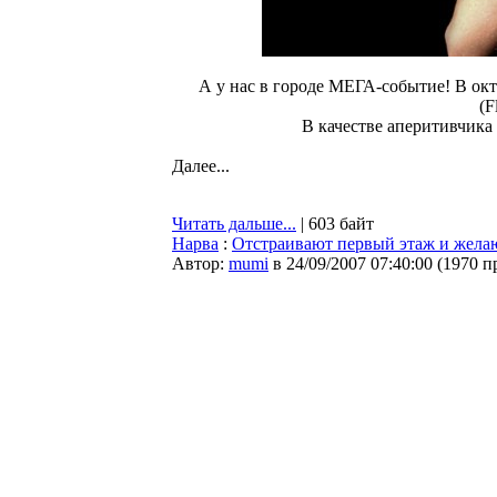
А у нас в городе МЕГА-событие! В ок
(F
В качестве аперитивчика
Далее...
Читать дальше...
| 603 байт
Нарва
:
Отстраивают первый этаж и жела
Автор:
mumi
в 24/09/2007 07:40:00
(
1970 п