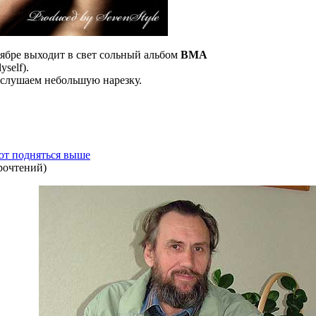
тябре выходит в свет сольный альбом
BMA
lyself).
 слушаем небольшую нарезку.
ют подняться выше
рочтений
)