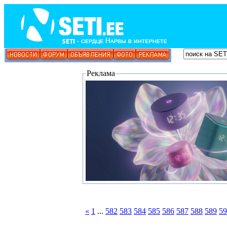
Реклама
«
1
...
582
583
584
585
586
587
588
589
59