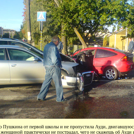
 Пушкина от первой школы и не пропустила Ауди, двигавшуюся п
 женщиной практически не пострадал, чего не скажешь об Ауди 