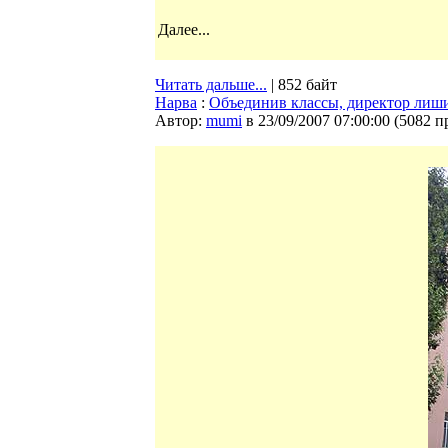
Далее...
Читать дальше...
| 852 байт
Нарва
:
Объединив классы, директор лиш
Автор:
mumi
в 23/09/2007 07:00:00
(
5082 п