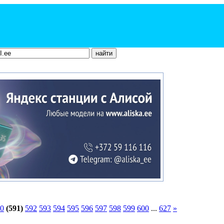
0
(591)
592
593
594
595
596
597
598
599
600
...
627
»