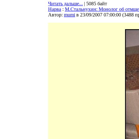
Читать дальше...
| 5085 байт
Нарва
:
М.Стальнухин: Монолог об отмщ
Автор:
mumi
в 23/09/2007 07:00:00
(
3488 п