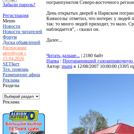
погранпунктом Северо-восточного регион
Забыли пароль?
День открытых дверей в Нарвском погран
Регистрация
Кивисельг отметил, что интерес у людей 
Меню
так: то много людей приходит, то мало. 
Новости
наблюдается", - сказал он.
Новости читателей
Форум
Далее...
Доска объявлений
Расписание
автобусов с
Читать дальше...
| 2180 байт
15.04.2026
Нарва
:
Протаранивший газозаправочную 
SETIкет
Автор:
mumi
в 12/08/2007 10:00:00
(
3395 п
Тех. помощь
Размещение афиш
Реклама
Разделы
Реклама