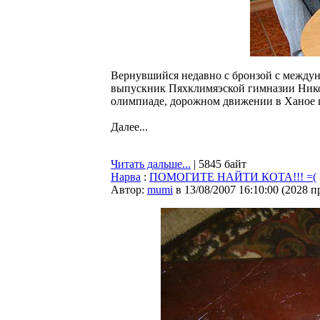
Вернувшийся недавно с бронзой с междун
выпускник Пяхклимяэской гимназии Нико
олимпиаде, дорожном движении в Ханое и
Далее...
Читать дальше...
| 5845 байт
Нарва
:
ПОМОГИТЕ НАЙТИ КОТА!!! =(
Автор:
mumi
в 13/08/2007 16:10:00
(
2028 п