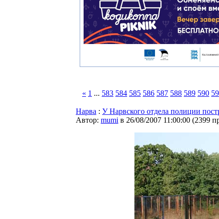
«
1
...
583
584
585
586
587
588
589
590
59
Нарва
:
У Нарвского отдела полиции пост
Автор:
mumi
в 26/08/2007 11:00:00
(
2399 п