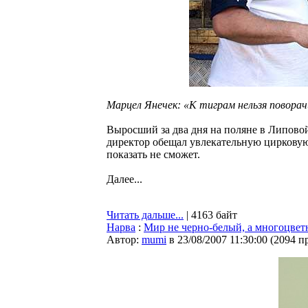
Марцел Янечек: «К тиграм нельзя поворач
Выросший за два дня на поляне в Липовой 
директор обещал увлекательную цирковую 
показать не сможет.
Далее...
Читать дальше...
| 4163 байт
Нарва
:
Мир не черно-белый, а многоцве
Автор:
mumi
в 23/08/2007 11:30:00
(
2094 п