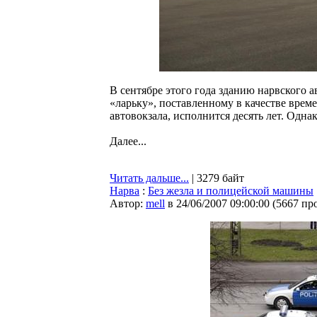
В сентябре этого года зданию нарвского а
«ларьку», поставленному в качестве врем
автовокзала, исполнится десять лет. Одна
Далее...
Читать дальше...
| 3279 байт
Нарва
:
Без жезла и полицейской машины
Автор:
mell
в 24/06/2007 09:00:00
(
5667 пр