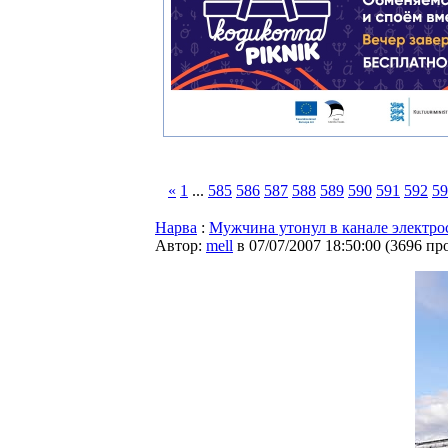
«
1
...
585
586
587
588
589
590
591
592
59
Нарва
:
Мужчина утонул в канале электр
Автор:
mell
в 07/07/2007 18:50:00
(
3696 пр