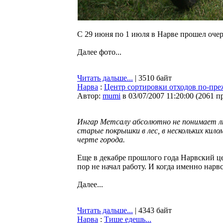
С 29 июня по 1 июля в Нарве прошел оче
Далее фото...
Читать дальше...
| 3510 байт
Нарва
:
Центр сортировки отходов по-пре
Автор:
mumi
в 03/07/2007 11:20:00
(
2061 п
Ингар Метсалу абсолютно не понимает л
старые покрышки в лес, в нескольких кил
черте города.
Еще в декабре прошлого года Нарвский це
пор не начал работу. И когда именно нарв
Далее...
Читать дальше...
| 4343 байт
Нарва
:
Тише едешь...