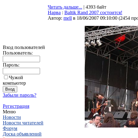
Читать дальше...
| 4393 байт
Нарва
:
Baltik Rand 2007 состоится!
Автор:
mell
в 18/06/2007 09:10:00
(
2454 пр
Вход пользователей
Пользователь:
Пароль:
Чужой
компьютер
Забыли пароль?
Регистрация
Меню
Новости
Новости читателей
Форум
Доска объявлений