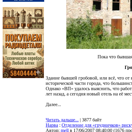
Пока что бывшая
Гро
Здание бывшей гробовой, или всё, что от 
исторической части города, что большинс
Однако «ВП» удалось выяснить, что рабо
лет назад, а сегодня новый отель на её м
Далее...
Читать дальше...
| 3877 байт
Нарва
:
Отделение для «грудничков» риску
Автор:
mell
в 17/06/2007 08:40:00
(
1676 пр