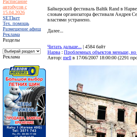
Расписание
автобусов с
Байкерский фестиваль Baltik Rand в Нарве
15.04.2026
словам организатора фестиваля Андрея С
SETIкет
властями устранено.
Тех. помощь
Размещение афиш
Далее...
Реклама
Разделы
Читать дальше...
| 4584 байт
Нарва
:
Проблемных объектов меньше, но 
Реклама
Автор:
mell
в 17/06/2007 18:00:00
(
2291 пр