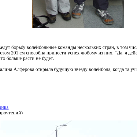
едут борьбу волейбольные команды нескольких стран, в том чи
стом 201 см способна принести успех любому из них. "Да, я дейст
то больше расти не будет.
лина Алферова открыла будущую звезду волейбола, когда та учил
вика
прочтений
)