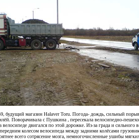
59, будущий магазин Halaver Toru. Погода- дождь, сильный порыв
млёй. Поворачивала с Пушкина , пересекала велосипедно-пешехо
а велосипеде двигался по этой дорожке. Из-за града и сильного в
 передним колесом велосипеда между задними колёсами грузовика
оятнее всего сотрясение мозга, немногочисленные ушибы мягких