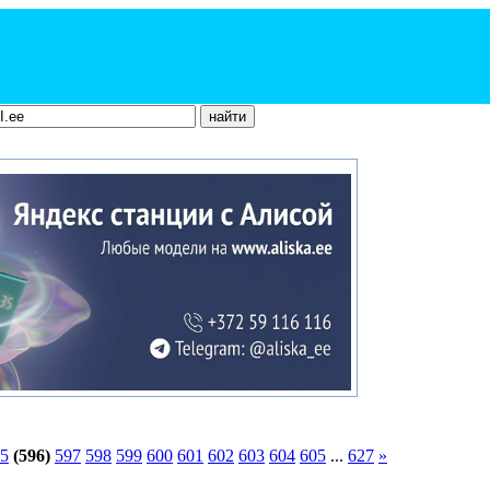
5
(596)
597
598
599
600
601
602
603
604
605
...
627
»