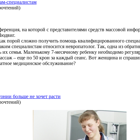
чам-специалистам
рочтений
)
нференция, на которой с представителями средств массовой инф
Людвиг.
, как порой сложно получить помощь квалифицированного специа
аким специалистам относится невропатолог. Так, одна из обрат
сь их семья. Маленькому 7-месячному ребенку необходимо регуля
ассаж – еще по 50 крон за каждый сеанс. Вот женщина и спраши
платное медицинское обслуживание?
онии больше не хочет расти
рочтений
)