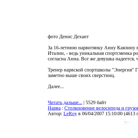
фото Денис Дехант
За 16-летнюю нарвитянку Анну Каялину в
Италии, - ведь уникальная спортсменка ро
согласна Анна. Все же девушка надеется, ч
Тренер нарвской спортшколы "Энергия" Га
заметно выше своих сверстниц.
Далее...
Читать дальше...
| 5529 байт
Нарва
:
Столкновение велосипеда и грузо
Автор:
LeRoy
в 06/04/2007 15:10:00
(
4613 