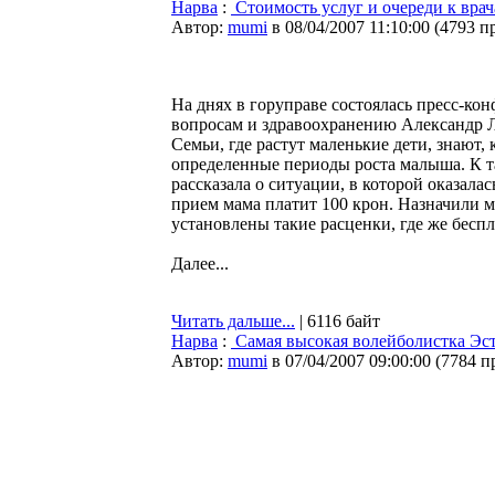
Нарва
:
Стоимость услуг и очереди к вра
Автор:
mumi
в 08/04/2007 11:10:00
(
4793 п
На днях в горуправе состоялась пресс-ко
вопросам и здравоохранению Александр 
Семьи, где растут маленькие дети, знают
определенные периоды роста малыша. К т
рассказала о ситуации, в которой оказала
прием мама платит 100 крон. Назначили м
установлены такие расценки, где же бес
Далее...
Читать дальше...
| 6116 байт
Нарва
:
Самая высокая волейболистка Эст
Автор:
mumi
в 07/04/2007 09:00:00
(
7784 п