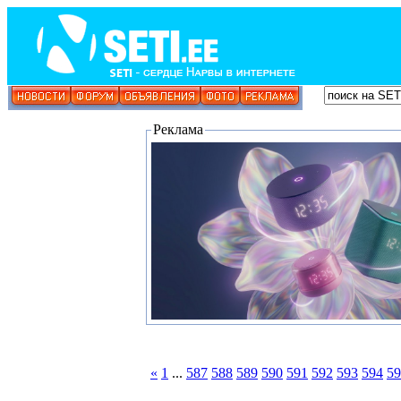
Реклама
«
1
...
587
588
589
590
591
592
593
594
59