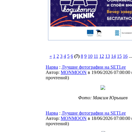
«
1
2
3
4
5
6
(7)
8
9
10
11
12
13
14
15
16
..
Нарва
:
Лучшие фотографии на SETI.ee
Автор:
MONMOON
в 19/06/2026 07:00:00
прочтений
)
Фото: Максим Юрышев
Нарва
:
Лучшие фотографии на SETI.ee
Автор:
MONMOON
в 18/06/2026 07:00:00
прочтений
)