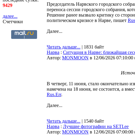
Председатель Нарвского городского соб
9429
переноса сессии городского собрания, кот
Решение ранее вызвало критику со сторо
далее...
политическом кризисе в Нарве, пишет
Rus
Счетчики
Далее...
Читать дальше...
| 1831 байт
Нарва
:
Ситуация в Нарве: ближайшая сесс
Автор:
MONMOON
в 12/06/2026 07:10:00
Источ
В четверг, 11 июня, стало окончательно и
намечена на 18 июня, не состоится, а вме
Rus.Err
.
Далее...
Читать дальше...
| 1540 байт
Нарва
:
Лучшие фотографии на SETI.ee
Автор:
MONMOON
в 12/06/2026 07:00:00