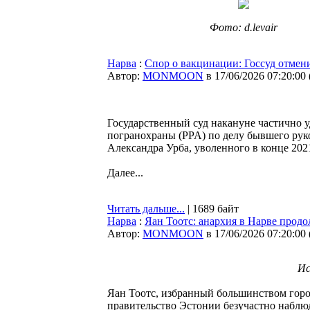
Фото: d.levair
Нарва
:
Спор о вакцинации: Госсуд отме
Автор:
MONMOON
в 17/06/2026 07:20:00
Государственный суд накануне частично 
погранохраны (PPA) по делу бывшего рук
Александра Урба, уволенного в конце 20
Далее...
Читать дальше...
| 1689 байт
Нарва
:
Яан Тоотс: анархия в Нарве продо
Автор:
MONMOON
в 17/06/2026 07:20:00
Ис
Яан Тоотс, избранный большинством город
правительство Эстонии безучастно наблюд