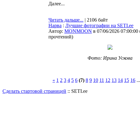
Далее...
Читать дальше...
| 2106 байт
Нарва
:
Лучшие фотографии на SETI.ee
Автор:
MONMOON
в 07/06/2026 07:00:00
прочтений
)
Фото: Ирина Ускова
«
1
2
3
4
5
6
(7)
8
9
10
11
12
13
14
15
16
..
Сделать стартовой страницей
:: SETI.ee