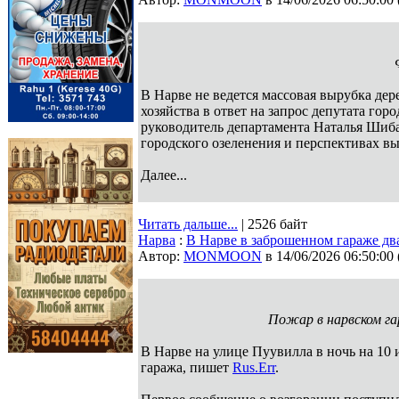
В Нарве не ведется массовая вырубка де
хозяйства в ответ на запрос депутата гор
руководитель департамента Наталья Шибал
городского озеленения и перспективах вы
Далее...
Читать дальше...
| 2526 байт
Нарва
:
В Нарве в заброшенном гараже дв
Автор:
MONMOON
в 14/06/2026 06:50:00
Пожар в нарвском г
В Нарве на улице Пуувилла в ночь на 10
гаража, пишет
Rus.Err
.