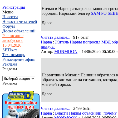
Регистрация
Ночью в Нарве разыгралась мощная гроза
Меню
городом. Нарвский блогер
SAM PO SEB
Новости
Новости читателей
Далее...
Форум
Доска объявлений
Расписание
Читать дальше...
| 917 байт
автобусов с
Нарва
:
Житель Нарвы попросил МВД обра
15.04.2026
виадуке
SETIкет
Автор:
MONMOON
в 14/06/2026 06:50:00
Тех. помощь
Размещение афиш
Реклама
Разделы
Нарвитянин Михаил Паншин обратился к
обратить внимание на ситуацию, которая,
Реклама
жителей города.
Далее...
Читать дальше...
| 2499 байт
Нарва
:
Власти Нарвы объяснили, почему 
Автор:
MONMOON
в 14/06/2026 06:50:00