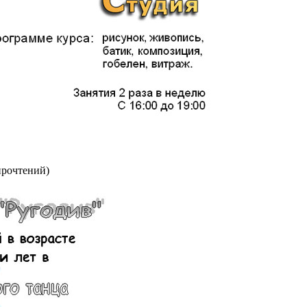
прочтений
)