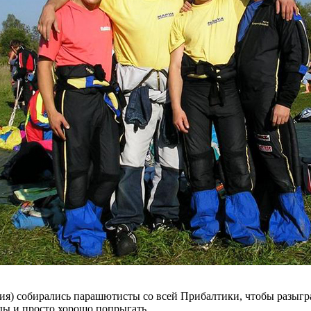
атвия) собирались парашютисты со всей Прибалтики, чтобы разыг
ды и просто хорошо попрыгать.