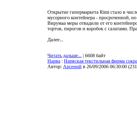
Открытие гипермаркета Rimi стало в чис
мусорного контейнера - просроченной, но
Вирумаа меры отвадили от его контейнеро
тортов, пирогов и коробок с салатами. П
Далее...
Читать дальше...
| 6608 байт
Нарва
:
Нарвская текстильная фирма сокр
Автор:
Арсений
в 26/09/2006 06:30:00
(
231