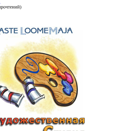
а
прочтений
)