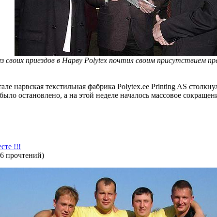
из своих приездов в Нарву Polytex почтил своим присутствием п
ле нарвская текстильная фабрика Polytex.ee Printing AS столкн
было остановлено, а на этой неделе началось массовое сокращен
те !!!
6 прочтений
)