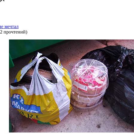
не мечтал
2 прочтений
)