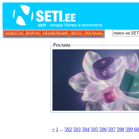
Реклама
«
1
...
592
593
594
595
596
597
598
599
60