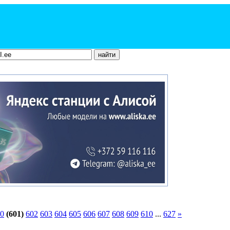
0
(601)
602
603
604
605
606
607
608
609
610
...
627
»