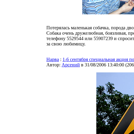
Потерялась маленькая собачка, порода дво
Собака очень дружелюбная, боязливая, пр
телефону 5529544 или 55907239 и спросит
за свою любимицу.
Нарва
:
1-6 сентября специальная акция 
Автор:
Арсений
в 31/08/2006 13:40:00
(
206