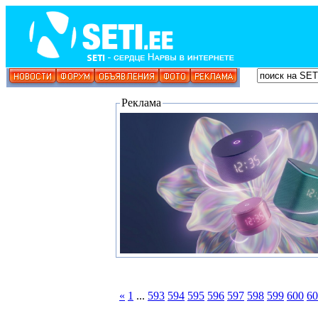
Реклама
«
1
...
593
594
595
596
597
598
599
600
60