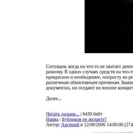
Ситуация, когда на что-то не хватает дене
разному. В одних случаях средств на что-т
прекрасное и необходимее, попросту не ре
различным объективным причинам. Бывает,
документах, но оседают во вполне конкре
Далее...
Читать дальше...
| 6430 байт
Нарва
:
Бубликов не желаете?
Автор:
Арсений
в 12/08/2006 14:00:00
(
274