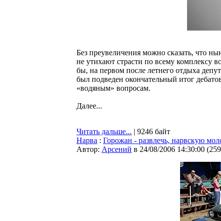
Без преувеличения можно сказать, что ны
не утихают страсти по всему комплексу в
бы, на первом после летнего отдыха депут
был подведен окончательный итог дебатов
«водяным» вопросам.
Далее...
Читать дальше...
| 9246 байт
Нарва
:
Горожан - развлечь, нарвскую мол
Автор:
Арсений
в 24/08/2006 14:30:00
(
259