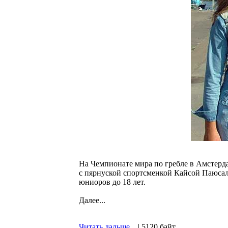
На Чемпионате мира по гребле в Амстерда
с пярнуской спортсменкой Кайсой Паюсал
юниоров до 18 лет.
Далее...
Читать дальше...
| 5120 байт