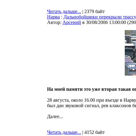
Читать дальше...
| 2379 байт
Нарва
:
Дальнобойщики перекрыли трасс
Автор:
Арсений
в 30/08/2006 13:00:00
(
290
На моей памяти это уже вторая такая ог
28 августа, около 16.00 при въезде в На
был дан звуковой сигнал, рев клаксонов б
Далее...
Читать дальше...
| 4152 байт