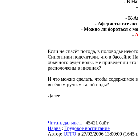
- В Н
- K-A
- Аферисты все ак
- Можно ли бороться с 
-
А
Если не спасёт погода, в половодье некот
Синоптики подсчитали, что в бассейне Нар
обычного будет воды. Не приведёт ли это
расположены в низинах?
И что можно сделать, чтобы содержимое 
весёлым ручьям талой воды?
Далее ...
Читать дальше...
| 45421 байт
Нарва
:
Трудовое воспитание
Автор:
UFFO
в 27/03/2006 13:00:00
(
1645 