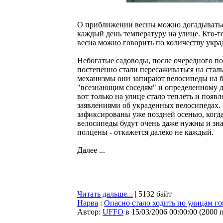
О приближении весны можно догадываться
каждый день температуру на улице. Кто-то
весна можно говорить по количеству укр
Небогатые садоводы, после очередного п
постепенно стали пересаживаться на сталь
механизмы они запирают велосипеды на бал
"всезнающим соседям" и определенному до
вот только на улице стало теплеть и появ
заявлениями об украденных велосипедах.
зафиксированы уже поздней осенью, когда
велосипеды будут очень даже нужны и зна
полцены - откажется далеко не каждый.
Далее ...
Читать дальше...
| 5132 байт
Нарва
:
Опасно стало ходить по улицам го
Автор:
UFFO
в 15/03/2006 00:00:00
(
2000 