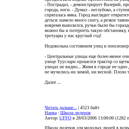
- Пострадал, - демонстрирует Валерий, 
города, ноги. - Думал - неглубоко, а ступ
спряталась ямка. Город выглядит отврати
деться: намело много снегу, а резкое таян
вовремя вывозился, ручьи были бы горазд
можно бы и потерпеть такую обстановку, 
тротуары у нас круглый год!
Недовольна состоянием улиц и пенсионер
- Центральные улицы еще более-менее очи
улице Тууслари прошелся трактор со щетко
улицах не видно... Живя в городе не одно
не мучились ни зимой, ни весной. Плохо т
Далее ...
Читать дальше...
| 4523 байт
Нарва
:
Школа лидеров
Автор:
UFFO
в 28/03/2006 13:00:00
(
1282 
Школа лидеров для молодых людей в возрас