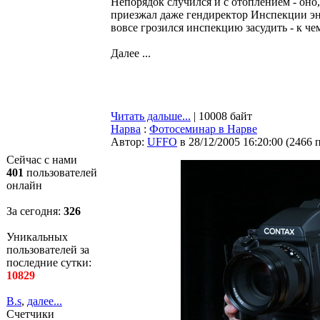
Непорядок случился и с отоплением - оно
приезжал даже гендиректор Инспекции эн
вовсе грозился инспекцию засудить - к че
Далее ...
Читать дальше...
| 10008 байт
Нарва
:
Фотосеминар в Нарве
Автор:
UFFO
в 28/12/2005 16:20:00
(
2466 
Сейчас с нами
401
пользователей
онлайн
За сегодня:
326
Уникальных
пользователей за
последние сутки:
10829
B.s
,
далее...
Счетчики