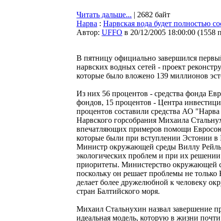
Читать дальше...
| 2682 байт
Нарва
:
Нарвская вода будет полностью со
Автор:
UFFO
в 20/12/2005 18:00:00
(
1558 
В пятницу официально завершился первый
нарвских водных сетей - проект реконст
которые было вложено 139 миллионов эст
Из них 56 процентов - средства фонда Евр
фондов, 15 процентов - Центра инвестици
процентов составили средства АО "Нарва 
Нарвского горсобрания Михаила Стальнухи
впечатляющих примеров помощи Евросою
которые были при вступлении Эстонии в 
Министр окружающей среды Виллу Рейлья
экологических проблем и при их решении
приоритеты. Министерство окружающей с
поскольку он решает проблемы не только 
делает более дружелюбной к человеку ок
стран Балтийского моря.
Михаил Стальнухин назвал завершение про
идеальная модель, которую в жизни почти 