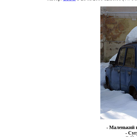
- Маленький 
- Су