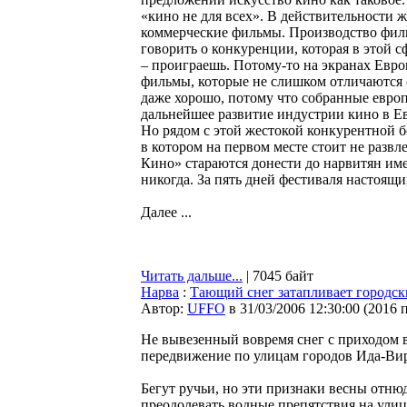
«кино не для всех». В действительности ж
коммерческие фильмы. Производство филь
говорить о конкуренции, которая в этой 
– проиграешь. Потому-то на экранах Евр
фильмы, которые не слишком отличаются 
даже хорошо, потому что собранные европ
дальнейшее развитие индустрии кино в Е
Но рядом с этой жестокой конкурентной б
в котором на первом месте стоит не разв
Кино» стараются донести до нарвитян им
никогда. За пять дней фестиваля настоя
Далее ...
Читать дальше...
| 7045 байт
Нарва
:
Тающий снег затапливает городс
Автор:
UFFO
в 31/03/2006 12:30:00
(
2016 
Не вывезенный вовремя снег с приходом 
передвижение по улицам городов Ида-Вир
Бегут ручьи, но эти признаки весны отн
преодолевать водные препятствия на улиц