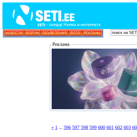
Реклама
«
1
...
596
597
598
599
600
601
602
603
60