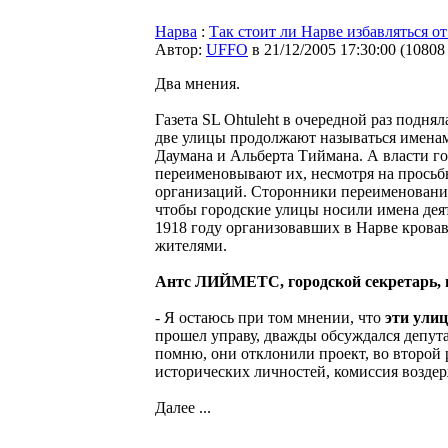
Нарва
:
Так стоит ли Нарве избавляться о
Автор:
UFFO
в 21/12/2005 17:30:00
(
10808
Два мнения.
Газета SL Ohtuleht в очередной раз поднял
две улицы продолжают называться имена
Даумана и Альберта Тиймана. А власти г
переименовывают их, несмотря на прось
организаций. Сторонники переименовани
чтобы городские улицы носили имена дея
1918 году организовавших в Нарве крова
жителями.
Антс ЛИЙМЕТС, городской секретарь, п
- Я остаюсь при том мнении, что
эти ули
прошел управу, дважды обсуждался депутат
помню, они отклонили проект, во второй 
исторических личностей, комиссия воздер
Далее ...