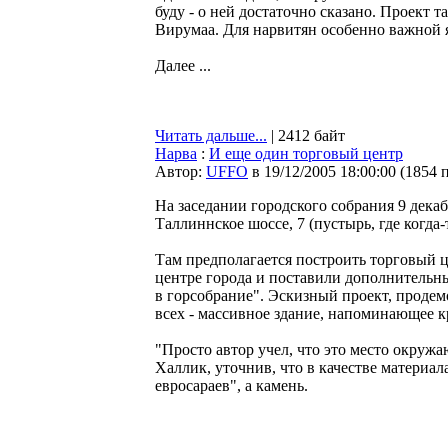
буду - о ней достаточно сказано. Проект 
Вирумаа. Для нарвитян особенно важной я
Далее ...
Читать дальше...
| 2412 байт
Нарва
:
И еще один торговый центр
Автор:
UFFO
в 19/12/2005 18:00:00
(
1854 
На заседании городского собрания 9 дек
Таллиннское шоссе, 7 (пустырь, где когда-
Там предполагается построить торговый ц
центре города и поставили дополнительны
в горсобрание". Эскизный проект, проде
всех - массивное здание, напоминающее к
"Просто автор учел, что это место окружа
Халлик, уточнив, что в качестве материал
евросараев", а камень.