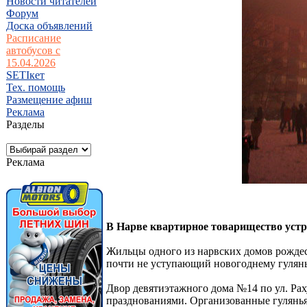
Новости читателей
Форум
Доска объявлений
Расписание
автобусов с
15.04.2026
SETIкет
Тех. помощь
Размещение афиш
Реклама
Разделы
Реклама
В Нарве квартирное товарищество уст
Жильцы одного из нарвских домов рождес
почти не уступающий новогоднему гулянь
Двор девятиэтажного дома №14 по ул. Ра
празднованиями. Организованные гулянья п