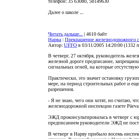
телефон: 35 63080, 58149630
Далее о школе ...
Читать дальше...
| 4610 байт
Нарва
:
Прекращение железнодорожного с
Автор:
UFFO
в 03/11/2005 14:20:00
(
1332 
В четверг, 27 октября, руководитель же
железной дороге предписание, запрещающ
сигнальных огней, на которые отсутствую
Практически, это значит остановку грузо
мере, на период строительных работ и ещ
разрешения.
- Я не знаю, чего они хотят, но считаю, 
железнодорожной инспекции газете Päeval
ЭЖД проконсультировалась в четверг с юр
предписанием руководители ЭЖД не пост
В четверг в Нарву прибыло восемь инспек