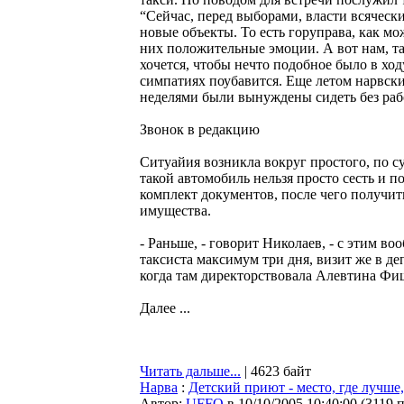
“Сейчас, перед выборами, власти всяческ
новые объекты. То есть горуправа, как мо
них положительные эмоции. А вот нам, так
хочется, чтобы нечто подобное было в ход
симпатиях поубавится. Еще летом нарвски
неделями были вынуждены сидеть без работ
Звонок в редакцию
Ситуайия возникла вокруг простого, по с
такой автомобиль нельзя просто сесть и 
комплект документов, после чего получит
имущества.
- Раньше, - говорит Николаев, - с этим 
таксиста максимум три дня, визит же в д
когда там директорствовала Алевтина Фи
Далее ...
Читать дальше...
| 4623 байт
Нарва
:
Детский приют - место, где лучше
Автор:
UFFO
в 10/10/2005 10:40:00
(
3119 