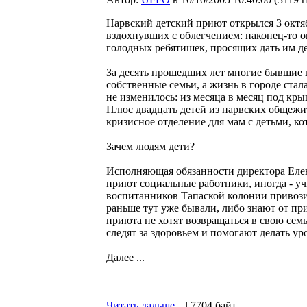
Нарвский детский приют открылся 3 октяб
вздохнувших с облегчением: наконец-то о
голодных ребятишек, просящих дать им де
За десять прошедших лет многие бывшие 
собственные семьи, а жизнь в городе ст
не изменилось: из месяца в месяц под кры
Плюс двадцать детей из нарвских общежи
кризисное отделение для мам с детьми, ко
Зачем людям дети?
Исполняющая обязанности директора Елен
приют социальные работники, иногда - у
воспитанников Тапаской колонии привози
раньше тут уже бывали, либо знают от при
приюта не хотят возвращаться в свою семь
следят за здоровьем и помогают делать ур
Далее ...
Читать дальше...
| 7704 байт