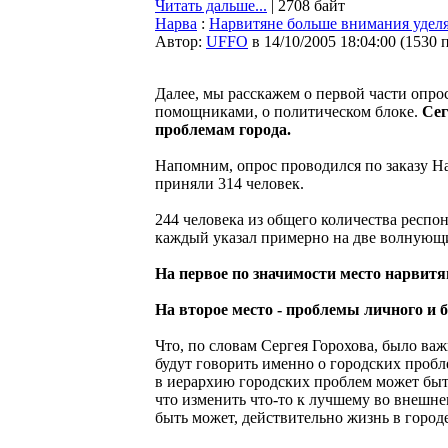
Читать дальше...
| 2708 байт
Нарва
:
Нарвитяне больше внимания удел
Автор:
UFFO
в 14/10/2005 18:04:00
(
1530 
Далее, мы расскажем о первой части опро
помощниками, о политическом блоке.
Сег
проблемам города.
Напомним, опрос проводился по заказу На
приняли 314 человек.
244 человека из общего количества респо
каждый указал примерно на две волнующи
На первое по значимости место нарвитя
На второе место - проблемы личного и 
Что, по словам Сергея Горохова, было ва
будут говорить именно о городских пробл
в иерархию городских проблем может быть
что изменить что-то к лучшему во внешне
быть может, действительно жизнь в городе