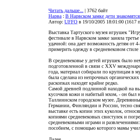
Читать дальше...
| 3762 байт
Нарва
:
В Нарвском замке дети знакомятс
Автор:
UFFO
в 19/10/2005 18:01:00
(
1617 
Выставка Тартуского музея игрушек "Игр
фестивале в Нарвском замке заняла треть
удачной: она дает возможность детям от 4-
примерить одежду в средневековом стиле 
В средневековье у детей игрушек было не
подготовленной в связи с XXV междунар
года, материал собирали по крупицам в м
была сделана из непрочных органических 
раскопках находят крайне редко.
Самой древней подлинной находкой на выс
кусочков кожи и набитый мхом, - он был 
Таллиннском городском музее. Деревянны
Германии, Финляндии и России, тесно св
выставке есть копии этих куколок, относя
копиями средневековых свистулек и погр
средневековыми играми и развлечениями:
пособием, с помощью которого мамы учил
Далее ...