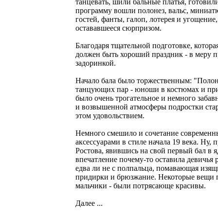
танцевать, шили бальные платья, готовили
программу вошли полонез, вальс, миниатюр
гостей, фанты, галоп, лотерея и угощение,
остававшееся сюрпризом.
Благодаря тщательной подготовке, которая
должен быть хороший праздник - в меру п
задоринкой.
Начало бала было торжественным: "Полоне
танцующих пар - юноши в костюмах и при
было очень трогательное и немного заба
и возвышенной атмосферы подростки стар
этом удовольствием.
Немного смешило и сочетание современны
аксессуарами в стиле начала 19 века. Ну,
Ростова, явившись на свой первый бал в 
впечатление почему-то оставила девичья
едва ли не с полпальца, помавающая изящ
придирки и брюзжание. Некоторые вещи пр
мальчики - были потрясающе красивы.
Далее ...