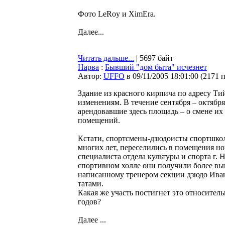
Фото LeRoy и XimEra.
Далее...
Читать дальше...
| 5697 байт
Нарва
:
Бывший "дом быта" исчезнет
Автор:
UFFO
в 09/11/2005 18:01:00
(
2171 
Здание из красного кирпича по адресу Ти
изменениям. В течение сентября – октяб
арендовавшие здесь площадь – о смене их
помещений.
Кстати, спортсмены-дзюдоисты спортшкол
многих лет, переселились в помещения но
специалиста отдела культуры и спорта г. 
спортивном холле они получили более выг
написанному тренером секции дзюдо Ива
татами.
Какая же участь постигнет это относитель
годов?
Далее ...