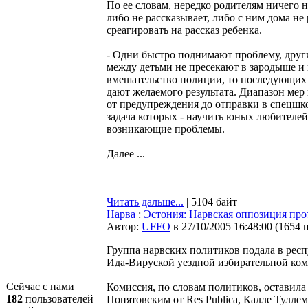
По ее словам, нередко родителям ничего 
либо не рассказывает, либо с ним дома не 
среагировать на рассказ ребенка.
- Одни быстро поднимают проблему, другие
между детьми не пресекают в зародыше и 
вмешательство полиции, то последующих м
дают желаемого результата. Диапазон ме
от предупреждения до отправки в спецшк
задача которых - научить юных любителей
возникающие проблемы.
Далее ...
Читать дальше...
| 5104 байт
Нарва
:
Эстония: Нарвская оппозиция про
Автор:
UFFO
в 27/10/2005 16:48:00
(
1654 
Группа нарвских политиков подала в ре
Ида-Вируской уездной избирательной ком
Сейчас с нами
Комиссия, по словам политиков, оставила
182
пользователей
Понятовским от Res Publica, Калле Тул