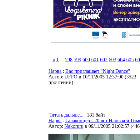
«
1
...
598
599
600
601
602
603
604
605
60
Нарва
:
Вас приглашает "Night Dance"
Автор:
UFFO
в 10/11/2005 12:37:00
(
3523
прочтений
)
Читать дальше...
| 181 байт
Нарва
:
Галаконцерт. 20 лет Нарвской Гим
Автор:
Nakoruru
в 09/11/2005 21:02:57
(
446