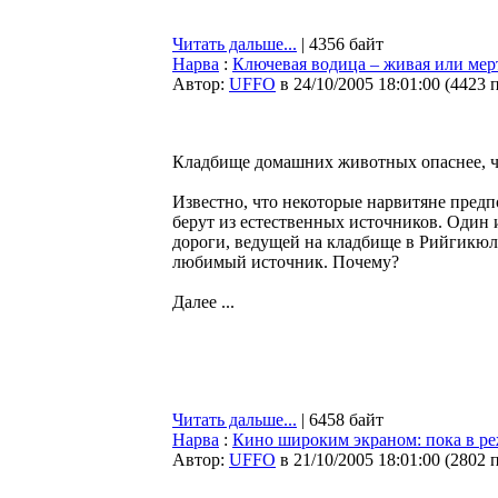
Читать дальше...
| 4356 байт
Нарва
:
Ключевая водица – живая или мер
Автор:
UFFO
в 24/10/2005 18:01:00
(
4423 
Кладбище домашних животных опаснее, че
Известно, что некоторые нарвитяне пред
берут из естественных источников. Один 
дороги, ведущей на кладбище в Рийгикюл
любимый источник. Почему?
Далее ...
Читать дальше...
| 6458 байт
Нарва
:
Кино широким экраном: пока в р
Автор:
UFFO
в 21/10/2005 18:01:00
(
2802 