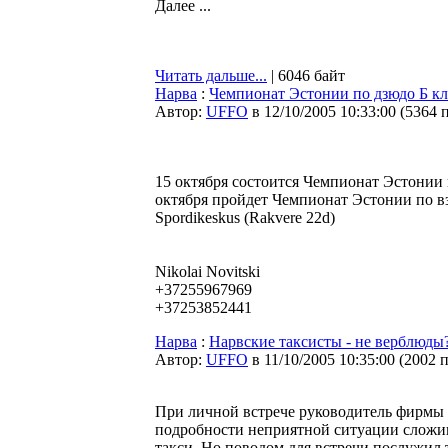
Далее ...
Читать дальше...
| 6046 байт
Нарва
:
Чемпионат Эстонии по дзюдо Б кл
Автор:
UFFO
в 12/10/2005 10:33:00
(
5364 
15 октября состоится Чемпионат Эстонии п
октября пройдет Чемпионат Эстонии по вз
Spordikeskus (Rakvere 22d)
Nikolai Novitski
+37255967969
+37253852441
Нарва
:
Нарвские таксисты - не верблюды?
Автор:
UFFO
в 11/10/2005 10:35:00
(
2002 
При личной встрече руководитель фирмы
подробности неприятной ситуации сложив
такси. Но поводом для встречи послужил