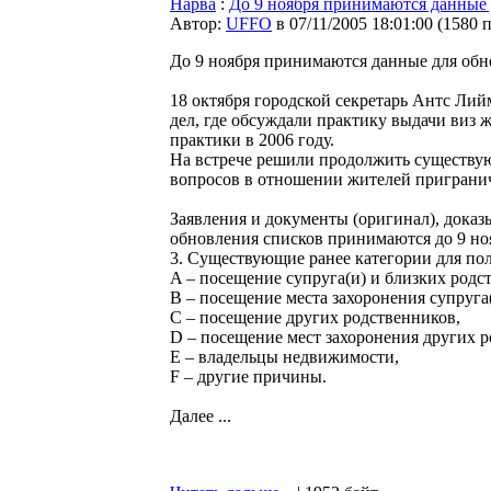
Нарва
:
До 9 ноября принимаются данные 
Автор:
UFFO
в 07/11/2005 18:01:00
(
1580 
До 9 ноября принимаются данные для обн
18 октября городской секретарь Антс Лий
дел, где обсуждали практику выдачи виз
практики в 2006 году.
На встрече решили продолжить существу
вопросов в отношении жителей приграни
Заявления и документы (оригинал), дока
обновления списков принимаются до 9 ноя
3. Существующие ранее категории для по
A – посещение супруга(и) и близких родств
B – посещение места захоронения супруга
С – посещение других родственников,
D – посещение мест захоронения других р
Е – владельцы недвижимости,
F – другие причины.
Далее ...