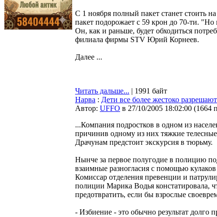
С 1 ноября полный пакет станет стоить на 
пакет подорожает с 59 крон до 70-ти. "Но
Он, как и раньше, будет обходиться потре
филиала фирмы STV Юрий Корнеев.
Далее ...
Читать дальше...
| 1991 байт
Нарва
:
Дети все более жестоко разрешаю
Автор:
UFFO
в 27/10/2005 18:02:00
(
1664 
...Компания подростков в одном из насе
причинив одному из них тяжкие телесные
Драчунам предстоит экскурсия в тюрьму.
Нынче за первое полугодие в полицию под
взаимные разногласия с помощью кулаков
Комиссар отделения превенции и патрули
полиции Марика Водья констатировала, ч
предотвратить, если бы взрослые своевре
- Избиение - это обычно результат долго 