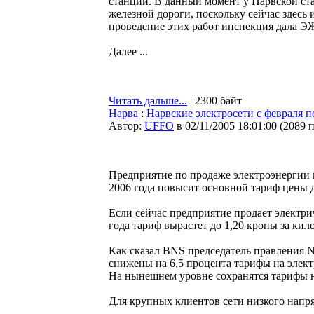
станции. В данный момент у Нарвской ст
железной дороги, поскольку сейчас здесь 
проведение этих работ инспекция дала ЭЖ
Далее ...
Читать дальше...
| 2300 байт
Нарва
:
Нарвские электросети с февраля 
Автор:
UFFO
в 02/11/2005 18:01:00
(
2089 
Предприятие по продаже электроэнергии в 
2006 года повысит основной тариф цены д
Если сейчас предприятие продает электрич
года тариф вырастет до 1,20 кроны за кило
Как сказал BNS председатель правления Nar
снижены на 6,5 процента тарифы на элек
На нынешнем уровне сохранятся тарифы н
Для крупных клиентов сети низкого напря