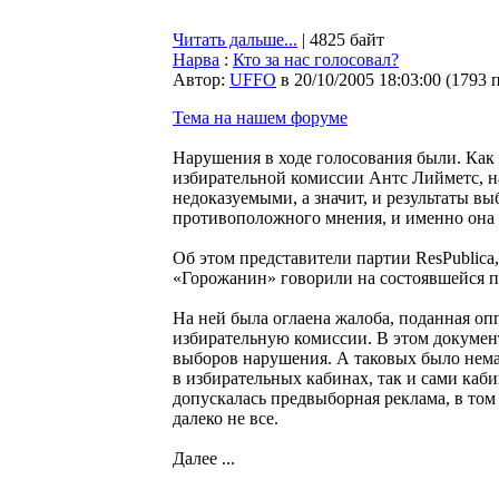
Читать дальше...
| 4825 байт
Нарва
:
Кто за нас голосовал?
Автор:
UFFO
в 20/10/2005 18:03:00
(
1793 
Тема на нашем форуме
Нарушения в ходе голосования были. Как 
избирательной комиссии Антс Лийметс, на
недоказуемыми, а значит, и результаты в
противоположного мнения, и именно она 
Об этом представители партии ResPublica,
«Горожанин» говорили на состоявшейся п
На ней была оглаена жалоба, поданная о
избирательную комиссии. В этом докумен
выборов нарушения. А таковых было немал
в избирательных кабинах, так и сами каб
допускалась предвыборная реклама, в том 
далеко не все.
Далее ...