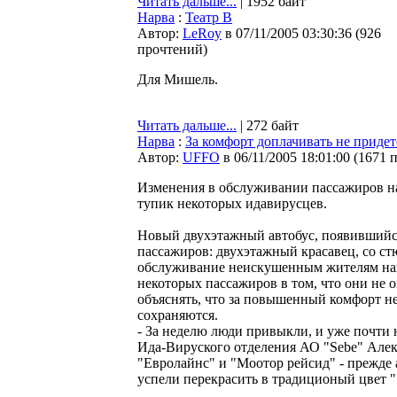
Читать дальше...
| 1952 байт
Нарва
:
Театр В
Автор:
LeRoy
в 07/11/2005 03:30:36
(
926
прочтений
)
Для Мишель.
Читать дальше...
| 272 байт
Нарва
:
За комфорт доплачивать не придет
Автор:
UFFO
в 06/11/2005 18:01:00
(
1671 
Изменения в обслуживании пассажиров на
тупик некоторых идавирусцев.
Новый двухэтажный автобус, появившийся
пассажиров: двухэтажный красавец, со ст
обслуживание неискушенным жителям наш
некоторых пассажиров в том, что они не 
объяснять, что за повышенный комфорт не
сохраняются.
- За неделю люди привыкли, и уже почти н
Ида-Вируского отделения АО "Sebe" Але
"Евролайнс" и "Моотор рейсид" - прежде
успели перекрасить в традиционый цвет "