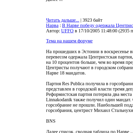
Читать дальше...
| 3923 байт
Нарва
:
В Нарве победу одержала Центрис
Автор:
UFFO
в 17/10/2005 11:48:00
(
2935 
Тема на нашем форуме
На прошедших в Эстонии в воскресенье в
перевесом одержала Центристская партия,
на 10 процентов больше, чем во время 
Центристы получают в городском собрани
Нарве 18 мандатов.
Партия Res Publica получила в горсобрани
представлен в городской власти тремя де
Реформистская партия потеряла два места
Linnakodanik также получил один мандат.
горсобрание не прошли. Наибольшей подд
горсобрания, центрист Михаил Стальнухи
BNS
Далее список, сводная таблица по Нарве ..