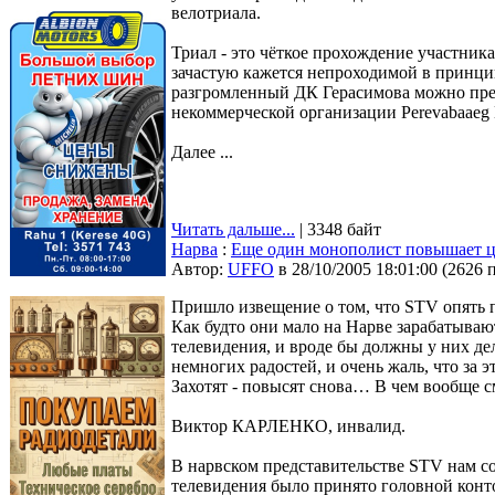
велотриала.
Триал - это чёткое прохождение участник
зачастую кажется непроходимой в принципе
разгромленный ДК Герасимова можно прев
некоммерческой организации Perevabaaeg
Далее ...
Читать дальше...
| 3348 байт
Нарва
:
Еще один монополист повышает 
Автор:
UFFO
в 28/10/2005 18:01:00
(
2626 
Пришло извещение о том, что STV опять 
Как будто они мало на Нарве зарабатываю
телевидения, и вроде бы должны у них дел
немногих радостей, и очень жаль, что за э
Захотят - повысят снова… В чем вообще 
Виктор КАРЛЕНКО, инвалид.
В нарвском представительстве STV нам с
телевидения было принято головной конт