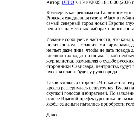
Автор:
UFFO
в 15/10/2005 18:10:00
(
2036 
Коммерческая реклама на Таллиннском шо
Рижская ежедневная газета «Час» в публик
самый северный город новой Европы глух
решится на местных выборах нового соста
Издание сообщает, в частности, что канд
носит костюм… с зашитыми карманами, да
не пьет даже пива, чтобы не дать повода
внешности» ходят по пятам. Такой необыч
журналистка, размышляя о судьбе русских
сторонники Сависаара, центристы, будут
русская власть будет у руля города.
Таков взгляд со стороны. Что касается те
кресла развернулась нешуточная. Вчера на
скупкой голосов избирателей. По заявлен
отделе Идаской префектуры пока не назы
якобы за деньги пытались приобрести голо
Далее ...