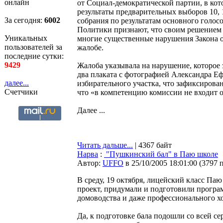
онлайн
от Социал-демократической партии, в ко
результаты предварительных выборов 10, 1
За сегодня:
6002
собрания по результатам основного голос
Политики признают, что своим решением 
Уникальных
многие существенные нарушения Закона о
пользователей за
жалобе.
последние сутки:
9429
Жалоба указывала на нарушение, которое 
два плаката с фотографией Александра Еф
далее...
избирательного участка, что зафиксирован
Счетчики
что «в компетенцию комиссии не входит 
Далее ...
Читать дальше...
| 4367 байт
Нарва
:
"Пушкинский бал" в Паю школе
Автор:
UFFO
в 25/10/2005 18:01:00
(
3797 
В среду, 19 октября, лицейский класс Па
проект, придумали и подготовили програм
домоводства и даже профессионального х
Да, к подготовке бала подошли со всей се