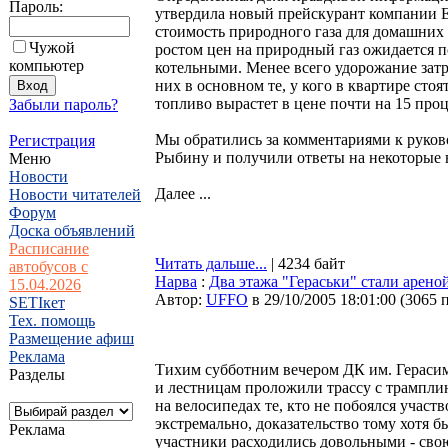
Пароль:
утвердила новый прейскурант компании Ee
стоимость природного газа для домашних 
Чужой
ростом цен на природный газ ожидается 
компьютер
котельными. Менее всего удорожание затро
них в основном те, у кого в квартире сто
топливо вырастет в цене почти на 15 про
Забыли пароль?
Мы обратились за комментариями к руков
Регистрация
Рыбину и получили ответы на некоторые 
Меню
Новости
Далее ...
Новости читателей
Форум
Доска объявлений
Расписание
Читать дальше...
| 4234 байт
автобусов с
Нарва
:
Два этажа "Гераськи" стали арен
15.04.2026
Автор:
UFFO
в 29/10/2005 18:01:00
(
3065 
SETIкет
Тех. помощь
Размещение афиш
Реклама
Тихим субботним вечером ДК им. Герасимо
Разделы
и лестницам проложили трассу с трамплин
на велосипедах те, кто не побоялся участ
экстремально, доказательство тому хотя б
Реклама
участники расходились довольными - сво