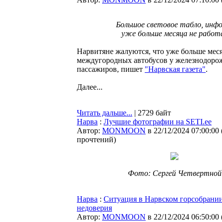
Большое световое табло, инфо
уже больше месяца не рабо
Нарвитяне жалуются, что уже больше меся
междугородных автобусов у железнодорожн
пассажиров, пишет
"Нарвская газета"
.
Далее...
Читать дальше...
| 2729 байт
Нарва
:
Лучшие фотографии на SETI.ee
Автор:
MONMOON
в 22/12/2024 07:00:00
прочтений
)
Фото: Сергей Четвертной
Нарва
:
Ситуация в Нарвском горсобрани
недоверия
Автор:
MONMOON
в 22/12/2024 06:50:00