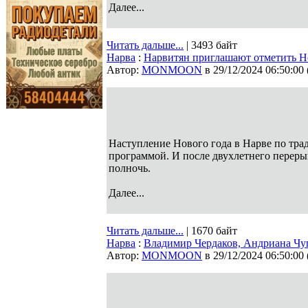
Далее...
Читать дальше...
| 3493 байт
Нарва
:
Нарвитян приглашают отметить Н
Автор:
MONMOON
в 29/12/2024 06:50:00
Наступление Нового года в Нарве по тр
программой. И после двухлетнего перерыв
полночь.
Далее...
Читать дальше...
| 1670 байт
Нарва
:
Владимир Чердаков, Андриана Чу
Автор:
MONMOON
в 29/12/2024 06:50:00