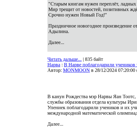
"Старым книгам нужен переплёт, ладных 
Мир трещит от новостей, позитивных ждё
Срочно нужен Новый Год!"
Праздничное новогоднее произведение о
Адылина.
Далее...
Читать дальше...
| 835 байт
Нарва
:
В Нарве поблагодарили учеников 
Автор:
MONMOON
в 28/12/2024 07:20:00
В канун Рождества мэр Нарвы Яан Тоотс,
службы образования отдела культуры Ири
Упениек поблагодарили учеников и их учи
международной математической олимпиаде,
Далее...