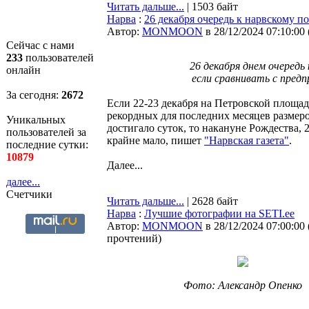
Читать дальше...
| 1503 байт
Нарва
:
26 декабря очередь к нарвскому п
Автор:
MONMOON
в 28/12/2024 07:10:00
Сейчас с нами
233
пользователей
26 декабря днем очередь
онлайн
если сравнивать с пред
За сегодня:
2672
Если 22-23 декабря на Петровской площа
рекордных для последних месяцев размеро
Уникальных
достигало суток, то накануне Рождества, 2
пользователей за
крайне мало, пишет
"Нарвская газета"
.
последние сутки:
10879
Далее...
далее...
Счетчики
Читать дальше...
| 2628 байт
Нарва
:
Лучшие фотографии на SETI.ee
Автор:
MONMOON
в 28/12/2024 07:00:00
прочтений
)
Фото: Александр Опенко