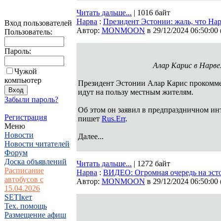
Читать дальше...
| 1016 байт
Нарва
:
Президент Эстонии: жаль, что На
Вход пользователей
Автор:
MONMOON
в 29/12/2024 06:50:00
Пользователь:
Пароль:
Алар Карис в Нарве.
Чужой
компьютер
Президент Эстонии Алар Карис прокоммен
идут на пользу местным жителям.
Забыли пароль?
Об этом он заявил в предпраздничном ин
Регистрация
пишет
Rus.Err
.
Меню
Новости
Далее...
Новости читателей
Форум
Доска объявлений
Читать дальше...
| 1272 байт
Расписание
Нарва
:
ВИДЕО: Огромная очередь на эсто
автобусов с
Автор:
MONMOON
в 29/12/2024 06:50:00
15.04.2026
SETIкет
Тех. помощь
Размещение афиш