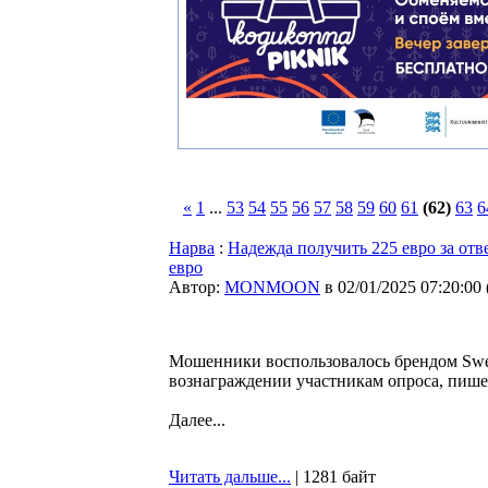
«
1
...
53
54
55
56
57
58
59
60
61
(62)
63
6
Нарва
:
Надежда получить 225 евро за отв
евро
Автор:
MONMOON
в 02/01/2025 07:20:00
Мошенники воспользовалось брендом Swed
вознаграждении участникам опроса, пиш
Далее...
Читать дальше...
| 1281 байт