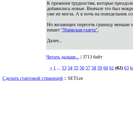
К прежним трудностям, которые преодоле
добавились новые. Вначале это был мокры
уже не могла. А в ночь на понедельник с
Но желающих пересечь границу меньше от
пишет
"Нарвская газета"
.
Далее...
Читать дальше...
| 3713 байт
«
1
...
53
54
55
56
57
58
59
60
61
(62)
63
6
Сделать стартовой страницей
:: SETI.ee