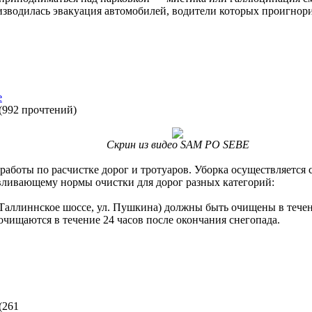
оизводилась эвакуация автомобилей, водители которых проигно
е
(
992 прочтений
)
Скрин из видео SAM PO SEBE
 работы по расчистке дорог и тротуаров. Уборка осуществляетс
навливающему нормы очистки для дорог разных категорий:
Таллиннское шоссе, ул. Пушкина) должны быть очищены в течени
очищаются в течение 24 часов после окончания снегопада.
(
261