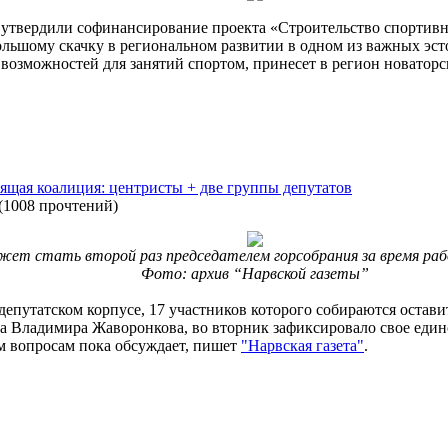
 утвердили софинансирование проекта «Строительство спортивно
ольшому скачку в региональном развитии в одном из важных эс
возможностей для занятий спортом, принесет в регион новаторс
ящая коалиция: центристы + две группы депутатов
(
1008 прочтений
)
ет стать второй раз председателем горсобрания за время ра
Фото: архив “Нарвской газеты”
путатском корпусе, 17 участников которого собираются оставить
на Владимира Жаворонкова, во вторник зафиксировало свое ед
 вопросам пока обсуждает, пишет
"Нарвская газета"
.