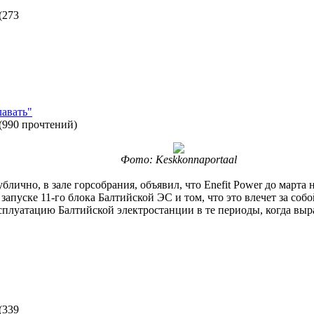
(
273
лавать"
(
990 прочтений
)
Фото: Keskkonnaportaal
блично, в зале горсобрания, объявил, что Enefit Power до марта 
запуске 11-го блока Балтийской ЭС и том, что это влечет за соб
ксплуатацию Балтийской электростанции в те периоды, когда выр
(
339