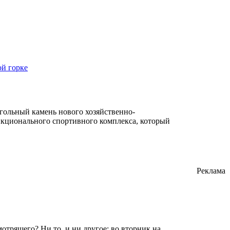
ой горке
угольный камень нового хозяйственно-
нкционального спортивного комплекса, который
Реклама
трящего? Ни то, и ни другое: во вторник на