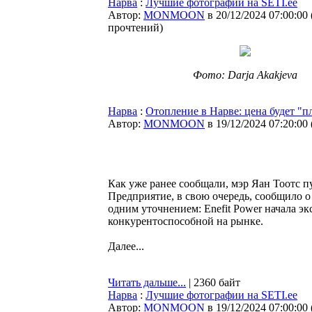
Нарва
:
Лучшие фотографии на SETI.ee
Автор:
MONMOON
в 20/12/2024 07:00:00
прочтений
)
Фото: Darja Akakjeva
Нарва
:
Отопление в Нарве: цена будет "п
Автор:
MONMOON
в 19/12/2024 07:20:00
Как уже ранее сообщали, мэр Яан Тоотс пу
Предприятие, в свою очередь, сообщило о 
одним уточнением: Enefit Power начала э
конкурентоспособной на рынке.
Далее...
Читать дальше...
| 2360 байт
Нарва
:
Лучшие фотографии на SETI.ee
Автор:
MONMOON
в 19/12/2024 07:00:00