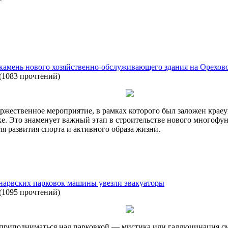
камень нового хозяйственно-обслуживающего здания на Орехов
(
1083 прочтений
)
 торжественное мероприятие, в рамках которого был заложен крае
е. Это знаменует важный этап в строительстве нового многофу
ля развития спорта и активного образа жизни.
нарвских парковок машины увезли эвакуаторы
(
1095 прочтений
)
 приподниматься над парковкой — мистика или галлюцинация смо