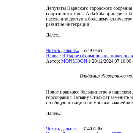
Депутаты Нарвского городского собрания
спортивного холла Äkkeküla приведет к б
населению доступ к большему количеству 
развитие интеграции.
Далее...
Читать дальше...
| 5549 байт
Нарва
:
В Нарве сформирована новая прав
Автор:
MONMOON
в 20/12/2024 07:10:00
Владимир Жаворонков мож
Новое правящее большинство в нарвском де
горсобрания Татьяну Стольфат заменить 
но общую позицию по многим важнейшим
Далее...
Читать дальше...
| 3140 байт