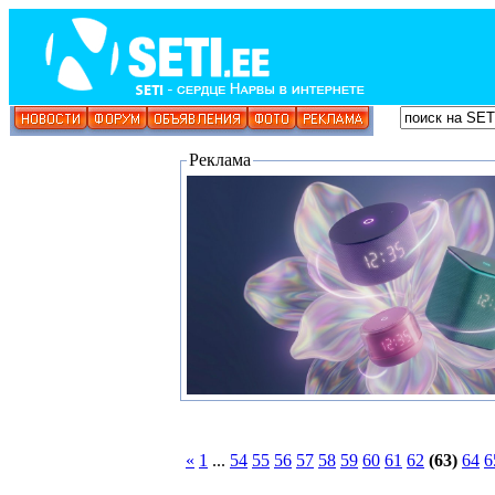
Реклама
«
1
...
54
55
56
57
58
59
60
61
62
(63)
64
6