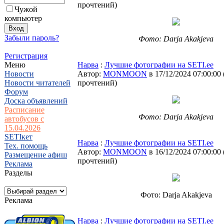
прочтений
)
Чужой
компьютер
Забыли пароль?
Фото: Darja Akakjeva
Регистрация
Меню
Нарва
:
Лучшие фотографии на SETI.ee
Новости
Автор:
MONMOON
в 17/12/2024 07:00:00
Новости читателей
прочтений
)
Форум
Доска объявлений
Расписание
Фото: Darja Akakjeva
автобусов с
15.04.2026
SETIкет
Нарва
:
Лучшие фотографии на SETI.ee
Тех. помощь
Автор:
MONMOON
в 16/12/2024 07:00:00
Размещение афиш
прочтений
)
Реклама
Разделы
Фото: Darja Akakjeva
Реклама
Нарва
:
Лучшие фотографии на SETI.ee