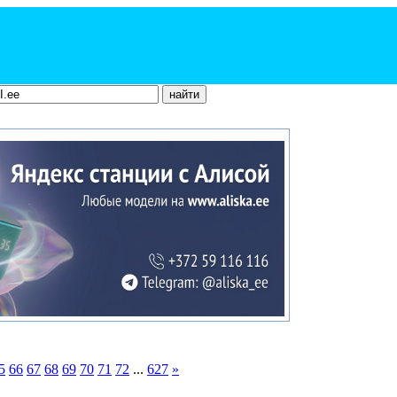
5
66
67
68
69
70
71
72
...
627
»