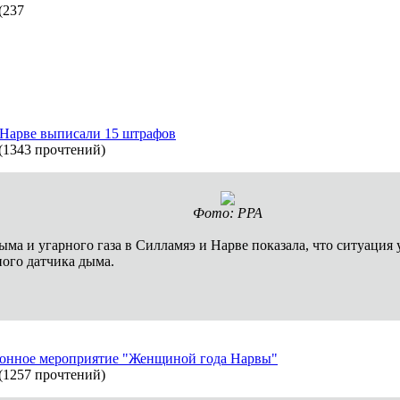
(
237
в Нарве выписали 15 штрафов
(
1343 прочтений
)
Фото: PPA
ыма и угарного газа в Силламяэ и Нарве показала, что ситуация
ного датчика дыма.
онное мероприятие "Женщиной года Нарвы"
(
1257 прочтений
)