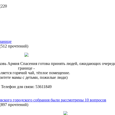
(
220
ранице
(
512 прочтений
)
рковь Армия Спасения готова принять людей, ожидающих очеред
границе -
ляется горячий чай, тёплое помещение.
ритете мамы с детьми, пожилые люди)
Телефон для связи: 53611849
арвского городского собрания были рассмотрены 10 вопросов
(
897 прочтений
)