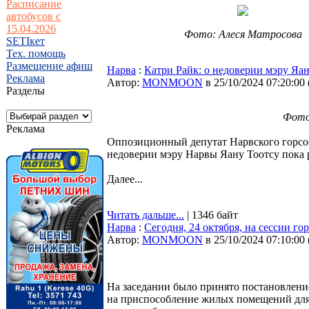
Расписание
автобусов с
15.04.2026
Фото: Алеся Матросова
SETIкет
Тех. помощь
Размещение афиш
Нарва
:
Катри Райк: о недоверии мэру Яан
Реклама
Автор:
MONMOON
в 25/10/2024 07:20:00
Разделы
Фото
Реклама
Оппозиционный депутат Нарвского горсобр
недоверии мэру Нарвы Яану Тоотсу пока 
Далее...
Читать дальше...
| 1346 байт
Нарва
:
Сегодня, 24 октября, на сессии г
Автор:
MONMOON
в 25/10/2024 07:10:00
На заседании было принято постановление
на приспособление жилых помещений для 