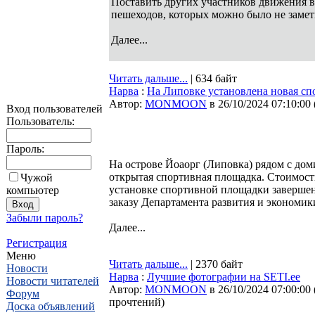
Поставить других участников движения 
пешеходов, которых можно было не замети
Далее...
Читать дальше...
| 634 байт
Нарва
:
На Липовке установлена новая сп
Автор:
MONMOON
в 26/10/2024 07:10:00
Вход пользователей
Пользователь:
Пароль:
На острове Йоаорг (Липовка) рядом с до
открытая спортивная площадка. Стоимость
Чужой
установке спортивной площадки завершены
компьютер
заказу Департамента развития и экономик
Забыли пароль?
Далее...
Регистрация
Меню
Читать дальше...
| 2370 байт
Новости
Нарва
:
Лучшие фотографии на SETI.ee
Новости читателей
Автор:
MONMOON
в 26/10/2024 07:00:00
Форум
прочтений
)
Доска объявлений