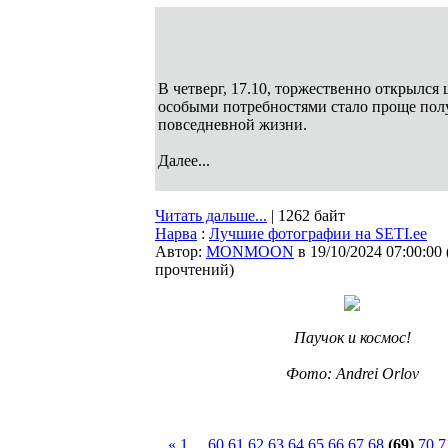
В четверг, 17.10, торжественно открылся 
особыми потребностями стало проще полу
повседневной жизни.
Далее...
Читать дальше...
| 1262 байт
Нарва
:
Лучшие фотографии на SETI.ee
Автор:
MONMOON
в 19/10/2024 07:00:00
прочтений
)
Паучок и космос!
Фото: Andrei Orlov
«
1
...
60
61
62
63
64
65
66
67
68
(69)
70
7