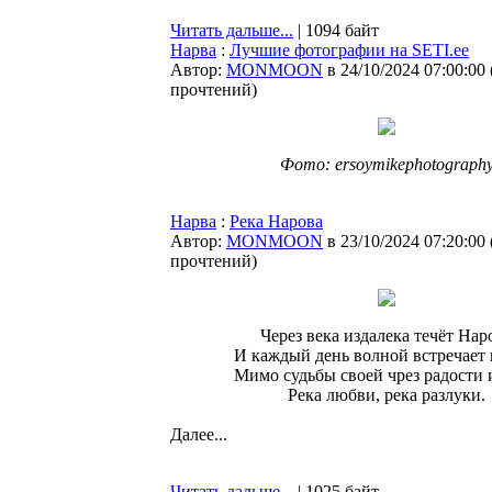
Читать дальше...
| 1094 байт
Нарва
:
Лучшие фотографии на SETI.ee
Автор:
MONMOON
в 24/10/2024 07:00:00
прочтений
)
Фото: ersoymikephotograph
Нарва
:
Река Нарова
Автор:
MONMOON
в 23/10/2024 07:20:00
прочтений
)
Через века издалека течёт Нар
И каждый день волной встречает 
Мимо судьбы своей чрез радости 
Река любви, река разлуки.
Далее...
Читать дальше...
| 1025 байт