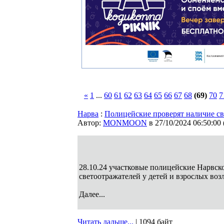
«
1
...
60
61
62
63
64
65
66
67
68
(69)
70
7
Нарва
:
Полицейские проверят наличие св
Автор:
MONMOON
в 27/10/2024 06:50:00
28.10.24 участковые полицейские Нарвск
светоотражателей у детей и взрослых во
Далее...
Читать дальше...
| 1094 байт