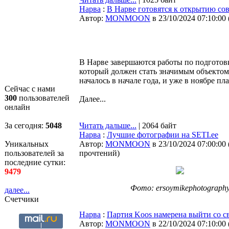
Нарва
:
В Нарве готовятся к открытию со
Автор:
MONMOON
в 23/10/2024 07:10:00
В Нарве завершаются работы по подготов
который должен стать значимым объектом
началось в начале года, и уже в ноябре 
Сейчас с нами
300
пользователей
Далее...
онлайн
За сегодня:
5048
Читать дальше...
| 2064 байт
Нарва
:
Лучшие фотографии на SETI.ee
Уникальных
Автор:
MONMOON
в 23/10/2024 07:00:00
пользователей за
прочтений
)
последние сутки:
9479
Фото: ersoymikephotograph
далее...
Счетчики
Нарва
:
Партия Koos намерена выйти со 
Автор:
MONMOON
в 22/10/2024 07:10:00