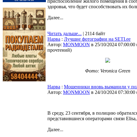
приспособление жилого помещения в соот
здоровья, что будет способствовать их бо
Далее...
Читать дальше...
| 2114 байт
Нарва
:
Лучшие фотографии на SETI.ee
Автор:
MONMOON
в 25/10/2024 07:00:00
прочтений
)
Фото: Veronica Green
Нарва
:
Мошенники вновь выманили у пож
Автор:
MONMOON
в 24/10/2024 07:30:00
В среду, 23 сентября, в полицию обратил
представившиеся операторами связи Elisa,
Далее...