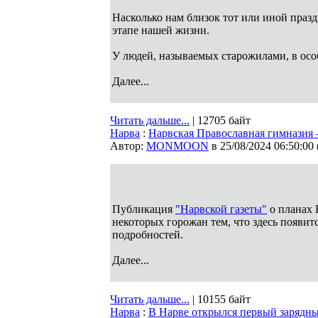
Насколько нам близок тот или иной празд
этапе нашей жизни.
У людей, называемых старожилами, в осо
Далее...
Читать дальше...
| 12705 байт
Нарва
:
Нарвская Православная гимназия 
Автор:
MONMOON
в 25/08/2024 06:50:00
Публикация
"Нарвской газеты"
о планах 
некоторых горожан тем, что здесь появит
подробностей.
Далее...
Читать дальше...
| 10155 байт
Нарва
:
В Нарве открылся первый зарядны