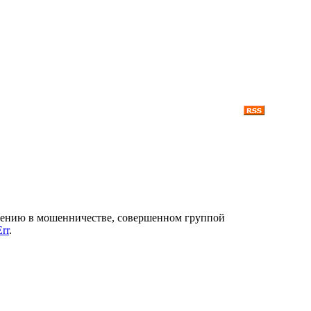
зрению в мошенничестве, совершенном группой
rr
.