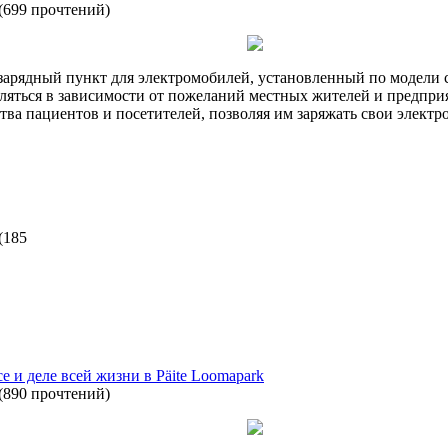
(
699 прочтений
)
рядный пункт для электромобилей, установленный по модели спр
еляться в зависимости от пожеланий местных жителей и предпри
тва пациентов и посетителей, позволяя им заряжать свои электр
(
185
 и деле всей жизни в Päite Loomapark
(
890 прочтений
)