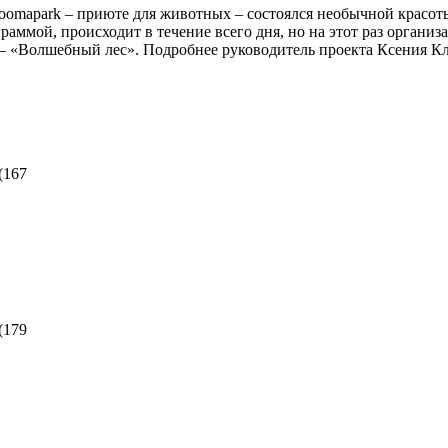
 Loomapark – приюте для животных – состоялся необычной красо
раммой, происходит в течение всего дня, но на этот раз орган
 – «Волшебный лес». Подробнее руководитель проекта Ксения Кло
(
167
(
179