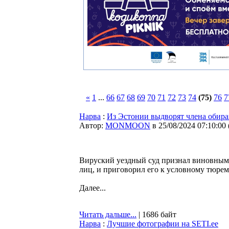
«
1
...
66
67
68
69
70
71
72
73
74
(75)
76
7
Нарва
:
Из Эстонии выдворят члена обир
Автор:
MONMOON
в 25/08/2024 07:10:00
Вируский уездный суд признал виновным 
лиц, и приговорил его к условному тюре
Далее...
Читать дальше...
| 1686 байт
Нарва
:
Лучшие фотографии на SETI.ee