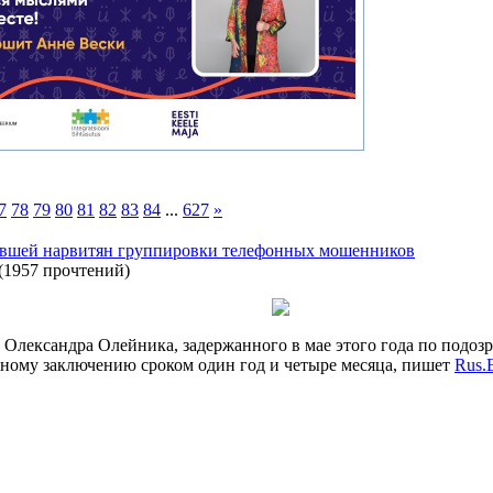
7
78
79
80
81
82
83
84
...
627
»
авшей нарвитян группировки телефонных мошенников
(
1957 прочтений
)
Олександра Олейника, задержанного в мае этого года по подо
мному заключению сроком один год и четыре месяца, пишет
Rus.E