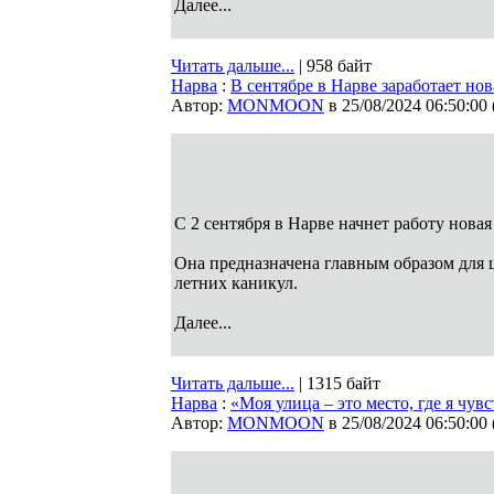
Далее...
Читать дальше...
| 958 байт
Нарва
:
В сентябре в Нарве заработает но
Автор:
MONMOON
в 25/08/2024 06:50:00
С 2 сентября в Нарве начнет работу нова
Она предназначена главным образом для ш
летних каникул.
Далее...
Читать дальше...
| 1315 байт
Нарва
:
«Моя улица – это место, где я чув
Автор:
MONMOON
в 25/08/2024 06:50:00