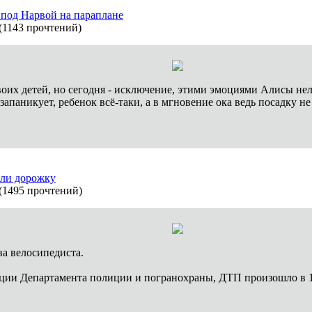
 под Нарвой на параплане
(
1143 прочтений
)
их детей, но сегодня - исключение, этими эмоциями Алисы нельзя
 запаникует, ребенок всё-таки, а в мгновение ока ведь посадку н
или дорожку
(
1495 прочтений
)
ва велосипедиста.
и Департамента полиции и погранохраны, ДТП произошло в 16: