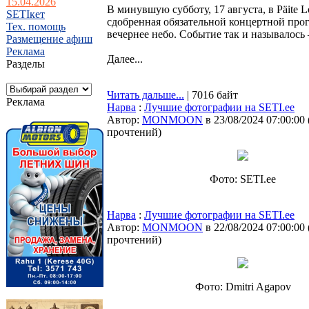
15.04.2026
В минувшую субботу, 17 августа, в Päite
SETIкет
сдобренная обязательной концертной прог
Тех. помощь
вечернее небо. Событие так и называлось
Размещение афиш
Реклама
Далее...
Разделы
Читать дальше...
| 7016 байт
Реклама
Нарва
:
Лучшие фотографии на SETI.ee
Автор:
MONMOON
в 23/08/2024 07:00:00
прочтений
)
Фото: SETI.ee
Нарва
:
Лучшие фотографии на SETI.ee
Автор:
MONMOON
в 22/08/2024 07:00:00
прочтений
)
Фото: Dmitri Agapov