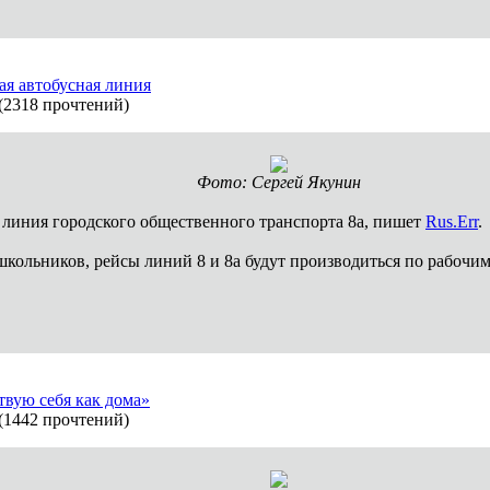
вая автобусная линия
(
2318 прочтений
)
Фото: Сергей Якунин
я линия городского общественного транспорта 8а, пишет
Rus.Err
.
кольников, рейсы линий 8 и 8а будут производиться по рабочим
ствую себя как дома»
(
1442 прочтений
)