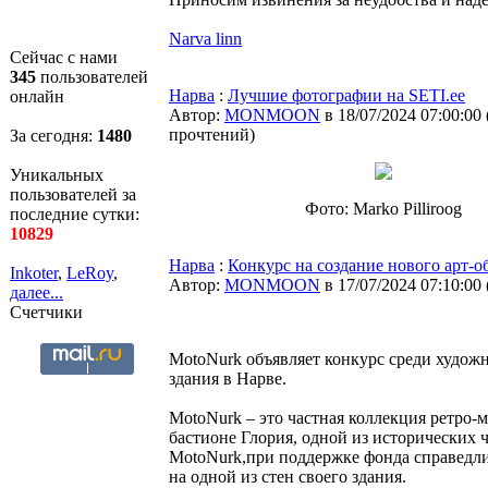
Narva linn
Сейчас с нами
345
пользователей
Нарва
:
Лучшие фотографии на SETI.ee
онлайн
Автор:
MONMOON
в 18/07/2024 07:00:00
прочтений
)
За сегодня:
1480
Уникальных
пользователей за
Фото: Marko Pilliroog
последние сутки:
10829
Нарва
:
Конкурс на создание нового арт-о
Inkoter
,
LeRoy
,
Автор:
MONMOON
в 17/07/2024 07:10:00
далее...
Счетчики
MotoNurk объявляет конкурс среди художн
здания в Нарве.
MotoNurk – это частная коллекция ретро-
бастионе Глория, одной из исторических ч
MotoNurk,при поддержке фонда справедли
на одной из стен своего здания.