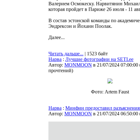
Валерием Осмокеску. Нарвитянин Михаил
которая пройдет в Париже 26 июля - 11 ав
В состав эстонской команды по академич
Эндрексон и Йоханн Поолак.
Далее...
Читать дальше...
| 1523 байт
Нарва
:
Лучшие фотографии на SETI.ee
Автор:
MONMOON
в 21/07/2024 07:00:00
прочтений
)
Фото: Artem Faust
Нарва
:
Минфин предоставил разъяснения 
Автор:
MONMOON
в 21/07/2024 06:50:00