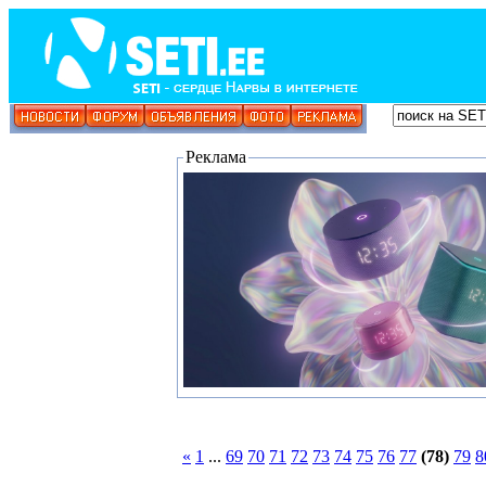
Реклама
«
1
...
69
70
71
72
73
74
75
76
77
(78)
79
8