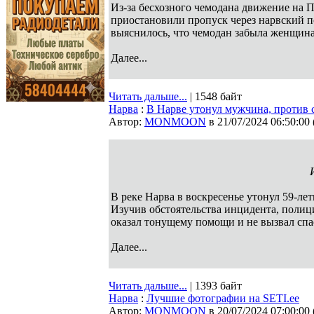
Из-за бесхозного чемодана движение на 
приостановили пропуск через нарвский п
выяснилось, что чемодан забыла женщин
Далее...
Читать дальше...
| 1548 байт
Нарва
:
В Нарве утонул мужчина, против 
Автор:
MONMOON
в 21/07/2024 06:50:00
В реке Нарва в воскресенье утонул 59-ле
Изучив обстоятельства инцидента, полици
оказал тонущему помощи и не вызвал сп
Далее...
Читать дальше...
| 1393 байт
Нарва
:
Лучшие фотографии на SETI.ee
Автор:
MONMOON
в 20/07/2024 07:00:00