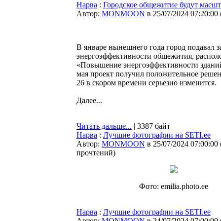
Нарва
:
Городское общежитие будут масш
Автор:
MONMOON
в 25/07/2024 07:20:00
В январе нынешнего года город подавал 
энергоэффективности общежития, располо
«Повышение энергоэффективности зданий 
мая проект получил положительное реше
26 в скором времени серьезно изменится.
Далее...
Читать дальше...
| 3387 байт
Нарва
:
Лучшие фотографии на SETI.ee
Автор:
MONMOON
в 25/07/2024 07:00:00
прочтений
)
Фото: emilia.photo.ee
Нарва
:
Лучшие фотографии на SETI.ee
Автор:
MONMOON
в 24/07/2024 07:00:00