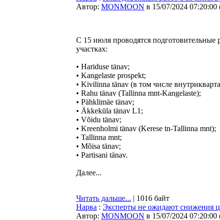
Автор:
MONMOON
в 15/07/2024 07:20:00
С 15 июля проводятся подготовительные 
участках:
• Hariduse tänav;
• Kangelaste prospekt;
• Kivilinna tänav (в том числе внутрикварт
• Rahu tänav (Tallinna mnt-Kangelaste);
• Pähklimäe tänav;
• Äkkeküla tänav L1;
• Võidu tänav;
• Kreenholmi tänav (Kerese tn-Tallinna mnt);
• Tallinna mnt;
• Mõisa tänav;
• Partisani tänav.
Далее...
Читать дальше...
| 1016 байт
Нарва
:
Эксперты не ожидают снижения ц
Автор:
MONMOON
в 15/07/2024 07:20:00