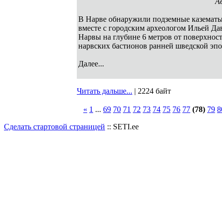
А
В Нарве обнаружили подземные казематы
вместе с городским археологом Ильей Да
Нарвы на глубине 6 метров от поверхнос
нарвских бастионов ранней шведской эпо
Далее...
Читать дальше...
| 2224 байт
«
1
...
69
70
71
72
73
74
75
76
77
(78)
79
8
Сделать стартовой страницей
:: SETI.ee