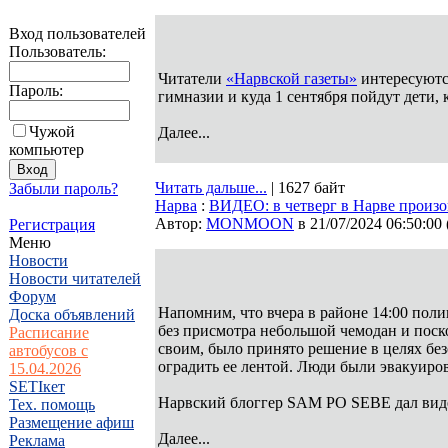
Вход пользователей
Пользователь:
Читатели
«Нарвской газеты»
интересуются
Пароль:
гимназии и куда 1 сентября пойдут дети, 
Чужой
Далее...
компьютер
Читать дальше...
| 1627 байт
Забыли пароль?
Нарва
:
ВИДЕО: в четверг в Нарве произ
Автор:
MONMOON
в 21/07/2024 06:50:00
Регистрация
Меню
Новости
Новости читателей
Форум
Напомним, что вчера в районе 14:00 пол
Доска объявлений
без присмотра небольшой чемодан и поск
Расписание
своим, было принято решение в целях бе
автобусов с
оградить ее лентой. Люди были эвакуиров
15.04.2026
SETIкет
Нарвский блоггер SAM PO SEBE дал виде
Тех. помощь
Размещение афиш
Далее...
Реклама