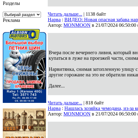
Разделы
Читать дальше...
| 1138 байт
Нарва
:
ВИДЕО: Новая опасная забава нар
Реклама
Автор:
MONMOON
в 21/07/2024 06:50:00
Вчера после вечернего ливня, который в
купаться в луже на проезжей части, снима
Нарвитянка, снимая затопленную улицу с 
другие горожане на это не обратили ника
Далее...
Читать дальше...
| 818 байт
Нарва
:
Нашлась хозяйка чемодана, из-за
Автор:
MONMOON
в 21/07/2024 06:50:00