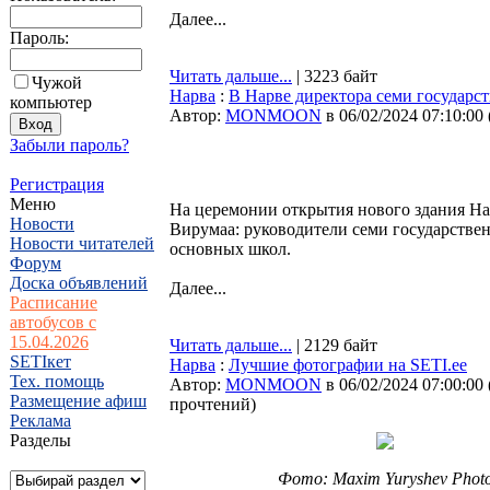
Далее...
Пароль:
Читать дальше...
| 3223 байт
Чужой
Нарва
:
В Нарве директора семи государс
компьютер
Автор:
MONMOON
в 06/02/2024 07:10:00
Забыли пароль?
Регистрация
Меню
На церемонии открытия нового здания На
Новости
Вирумаа: руководители семи государстве
Новости читателей
основных школ.
Форум
Доска объявлений
Далее...
Расписание
автобусов с
15.04.2026
Читать дальше...
| 2129 байт
SETIкет
Нарва
:
Лучшие фотографии на SETI.ee
Тех. помощь
Автор:
MONMOON
в 06/02/2024 07:00:00
Размещение афиш
прочтений
)
Реклама
Разделы
Фото: Maxim Yuryshev Phot