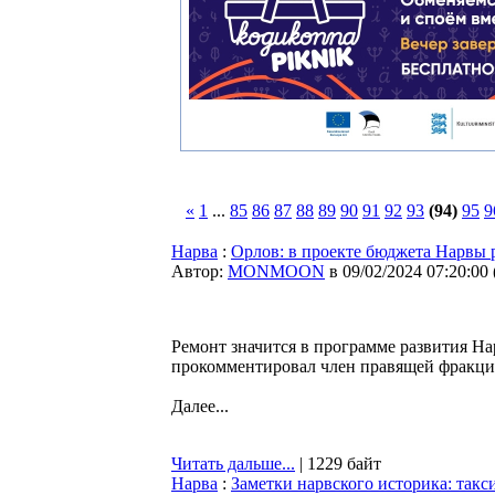
«
1
...
85
86
87
88
89
90
91
92
93
(94)
95
9
Нарва
:
Орлов: в проекте бюджета Нарвы 
Автор:
MONMOON
в 09/02/2024 07:20:00
Ремонт значится в программе развития Нар
прокомментировал член правящей фракц
Далее...
Читать дальше...
| 1229 байт
Нарва
:
Заметки нарвского историка: такс