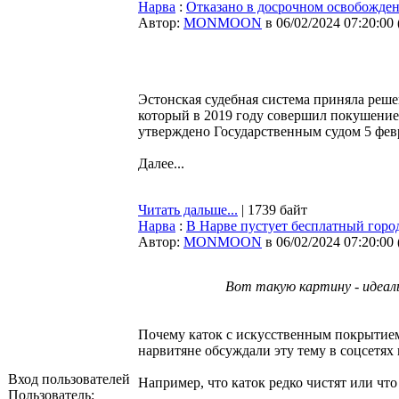
Нарва
:
Отказано в досрочном освобожде
Автор:
MONMOON
в 06/02/2024 07:20:00
Эстонская судебная система приняла реш
который в 2019 году совершил покушение 
утверждено Государственным судом 5 февр
Далее...
Читать дальше...
| 1739 байт
Нарва
:
В Нарве пустует бесплатный горо
Автор:
MONMOON
в 06/02/2024 07:20:00
Вот такую картину - идеаль
Почему каток с искусственным покрытием 
нарвитяне обсуждали эту тему в соцсетя
Вход пользователей
Например, что каток редко чистят или что
Пользователь: