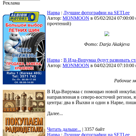
Реклама
Нарва
:
Лучшие фотографии на SETI.ee
Автор:
MONMOON
в 05/02/2024 07:00:00
прочтений
)
Фото: Darja Akakjeva
Нарва
:
В Ида-Вирумаа будут развивать с
Автор:
MONMOON
в 04/02/2024 07:10:00
Рабочие м
В Ида-Вирумаа с помощью новой инкубаци
направленная в северо-восточнй регион, 
центра: два в Йыхви и один в Нарве, пиш
Далее...
Читать дальше...
| 3357 байт
Нарва
:
Лучшие фотографии на SETI.ee