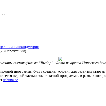
(
308
тартап- и киноиндустрии
(
704 прочтений
)
оменты съемок фильма “Выбор”. Фото из архива Нарвского дома
онной программы будут созданы условия для развития стартап
является первой частью комплексной программы, в рамках кото
ет
tribuna.ee