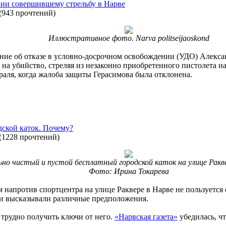
нии совершившему стрельбу в Нарве
(
943 прочтений
)
Иллюстративное фото. Narva politseijaoskond
ение об отказе в условно-досрочном освобождении (УДО) Алекса
на убийство, стреляя из незаконно приобретенного пистолета н
аля, когда жалоба защиты Герасимова была отклонена.
дской каток. Почему?
(
1228 прочтений
)
но чистый и пустой бесплатный городской каток на улице Ракв
Фото: Ирина Токарева
напротив спортцентра на улице Раквере в Нарве не пользуется 
х и высказывали различные предположения.
 трудно получить ключи от него.
«Нарвская газета»
убедилась, чт