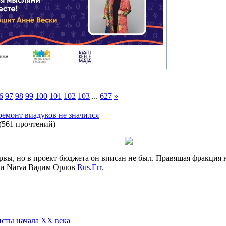
6
97
98
99
100
101
102
103
...
627
»
ремонт виадуков не значился
(
561 прочтений
)
вы, но в проект бюджета он вписан не был. Правящая фракция не
ии Narva Вадим Орлов
Rus.Err
.
исты начала XX века