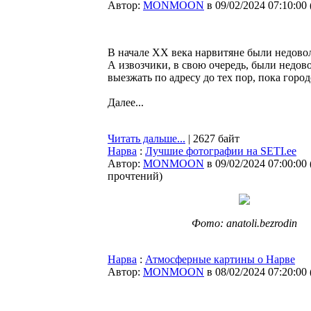
Автор:
MONMOON
в 09/02/2024 07:10:00
В начале XX века нарвитяне были недово
А извозчики, в свою очередь, были недов
выезжать по адресу до тех пор, пока горо
Далее...
Читать дальше...
| 2627 байт
Нарва
:
Лучшие фотографии на SETI.ee
Автор:
MONMOON
в 09/02/2024 07:00:00
прочтений
)
Фото: anatoli.bezrodin
Нарва
:
Атмосферные картины о Нарве
Автор:
MONMOON
в 08/02/2024 07:20:00