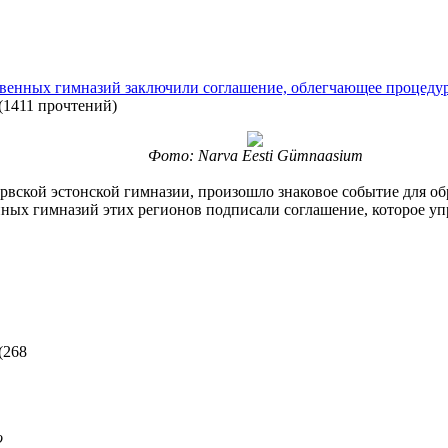
твенных гимназий заключили соглашение, облегчающее процеду
(
1411 прочтений
)
Фото: Narva Eesti Gümnaasium
рвской эстонской гимназии, произошло знаковое событие для о
нных гимназий этих регионов подписали соглашение, которое у
(
268
o