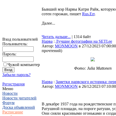
Бывший мэр Нарвы Катри Райк, которую 1
сотен горожан, пишет
Rus.Err
.
Далее...
Читать дальше...
| 1314 байт
Вход пользователей
Нарва
:
Лучшие фотографии на SETI.ee
Пользователь:
Автор:
MONMOON
в 27/12/2023 07:00:00
прочтений
)
Пароль:
Чужой компьютер
Фото: Julia Muttonen
Забыли пароль?
Нарва
:
Заметки нарвского историка: пер
Регистрация
Автор:
MONMOON
в 26/12/2023 07:10:00
Меню
Новости
Новости читателей
Форум
В декабре 1937 года на рождественские 
Доска объявлений
Ратушной площади, на пороге ратуши, у
Расписание
Они сияли красивыми огоньками и созда