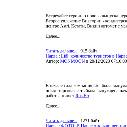
Встречайте героиню нового выпуска перед
Второе увлечение Виктории - кондитерск
центре Astri. Кстати, Викин автомат с м
Далее...
Читать дальше...
| 915 байт
Нарва
:
Lidl: количество туристов в Нарв
Автор:
MONMOON
в 28/12/2023 07:10:00
В начале года компания Lidl была вынужд
позже торговая сеть была вынуждена нач
работы, пишет
Rus.Err
.
Далее...
Читать дальше...
| 1231 байт
Нарва
:
ФОТО: В Нарве открыли лестниц