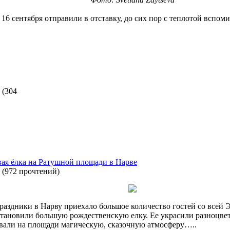
6 сентября отправили в отставку, до сих пор с теплотой вспом
(
304
вая ёлка на Ратушной площади в Нарве
(
972 прочтений
)
праздники в Нарву приехало большое количество гостей со всей
становили большую рождественскую елку. Ее украсили разноцве
вали на площади магическую, сказочную атмосферу…..