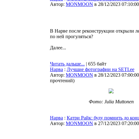
Автор:
MONMOON
в 28/12/2023 07:10:00
В Нарве после реконструкции открыли ле
по ней прогуляться?
Далее...
Читать дальше...
| 655 байт
Нарва
:
Лучшие фотографии на SETI.ee
Автор:
MONMOON
в 28/12/2023 07:00:00
прочтений
)
Фото: Julia Muttonen
Нарва
:
Катри Райк: буду помнить до ко
Автор:
MONMOON
в 27/12/2023 07:20:00