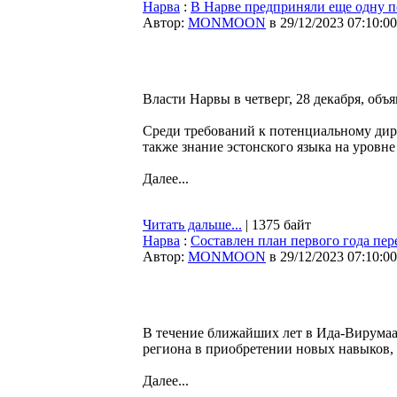
Нарва
:
В Нарве предприняли еще одну п
Автор:
MONMOON
в 29/12/2023 07:10:00
Власти Нарвы в четверг, 28 декабря, об
Среди требований к потенциальному дире
также знание эстонского языка на уровн
Далее...
Читать дальше...
| 1375 байт
Нарва
:
Составлен план первого года пе
Автор:
MONMOON
в 29/12/2023 07:10:00
В течение ближайших лет в Ида-Вирумаа
региона в приобретении новых навыков
Далее...