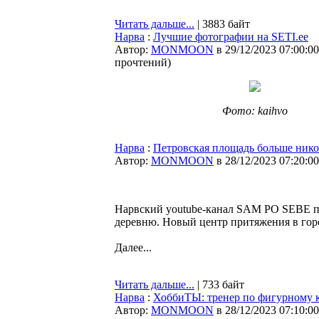
Читать дальше...
| 3883 байт
Нарва
:
Лучшие фотографии на SETI.ee
Автор:
MONMOON
в 29/12/2023 07:00:00
прочтений
)
Фото: kaihvo
Нарва
:
Петровская площадь больше нико
Автор:
MONMOON
в 28/12/2023 07:20:00
Нарвский youtube-канал SAM PO SEBE пр
деревню. Новый центр притяжения в гор
Далее...
Читать дальше...
| 733 байт
Нарва
:
ХоббиТЫ: тренер по фигурному 
Автор:
MONMOON
в 28/12/2023 07:10:00