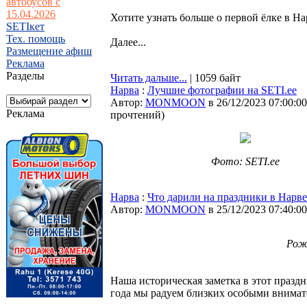
автобусов с
15.04.2026
Хотите узнать больше о первой ёлке в Н
SETIкет
Тех. помощь
Далее...
Размещение афиш
Реклама
Разделы
Читать дальше...
| 1059 байт
Нарва
:
Лучшие фотографии на SETI.ee
Автор:
MONMOON
в 26/12/2023 07:00:00
Реклама
прочтений
)
Фото: SETI.ee
Нарва
:
Что дарили на праздники в Нарве
Автор:
MONMOON
в 25/12/2023 07:40:00
Рож
Наша историческая заметка в этот празд
года мы радуем близких особыми внимат