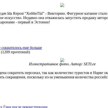
ач Ida Repost “ХоббиТЫ” - Викторию. Фигурное катание стало её
ое искусство. Недавно она отважилась запустить продажу авторс
акаронами - первый в Эстонии!
е сократилось еще больше
(
1209 прочтений
)
Иллюстративное фото. Автор: SETI.ee
ена сократить персонал, так как количество туристов в Нарве о
ать сокращения, поскольку из-за уменьшения количества российс
у Гана после реконструкции