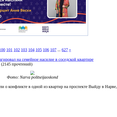
100
101
102
103
104
105
106
107
...
627
»
гировал на семейное насилие в соседской квартире
(
2145 прочтений
)
Фото: Narva politseijaoskond
или о конфликте в одной из квартир на проспекте Выйду в Нарве