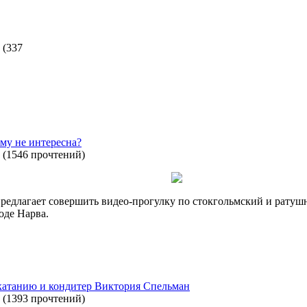
(
337
му не интересна?
(
1546 прочтений
)
едлагает совершить видео-прогулку по стокгольмский и ратуш
оде Нарва.
катанию и кондитер Виктория Спельман
(
1393 прочтений
)