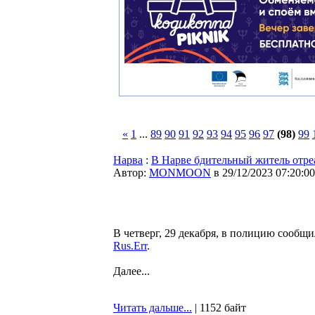
«
1
...
89
90
91
92
93
94
95
96
97
(98)
99
Нарва
:
В Нарве бдительный житель отреа
Автор:
MONMOON
в 29/12/2023 07:20:00
В четверг, 29 декабря, в полицию сообщ
Rus.Err
.
Далее...
Читать дальше...
| 1152 байт