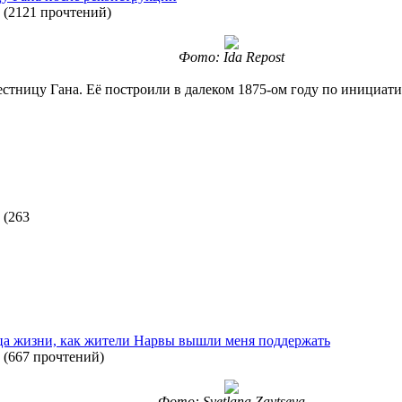
(
2121 прочтений
)
Фото: Ida Repost
стницу Гана. Её построили в далеком 1875-ом году по инициат
(
263
нца жизни, как жители Нарвы вышли меня поддержать
(
667 прочтений
)
Фото: Svetlana Zaytseva