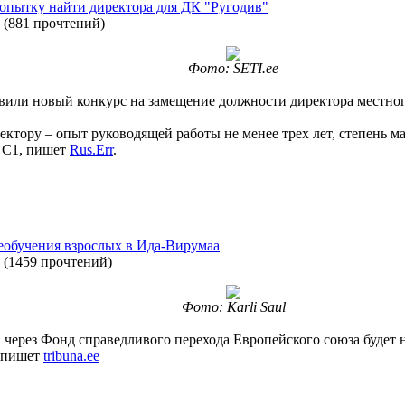
опытку найти директора для ДК "Ругодив"
(
881 прочтений
)
Фото: SETI.ee
ъявили новый конкурс на замещение должности директора местног
ктору – опыт руководящей работы не менее трех лет, степень м
е С1, пишет
Rus.Err
.
реобучения взрослых в Ида-Вирумаа
(
1459 прочтений
)
Фото: Karli Saul
 через Фонд справедливого перехода Европейского союза будет 
, пишет
tribuna.ee