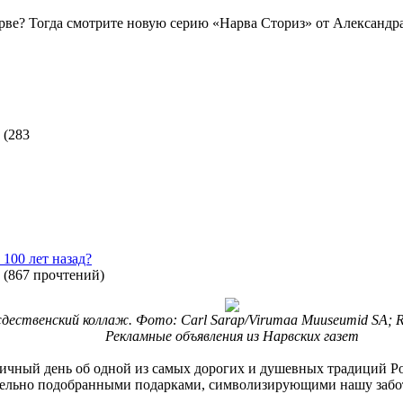
арве? Тогда смотрите новую серию «Нарва Сториз» от Александ
(
283
 100 лет назад?
(
867 прочтений
)
дественский коллаж. Фото: Carl Sarap/Virumaa Muuseumid SA; R
Рекламные объявления из Нарвских газет
ничный день об одной из самых дорогих и душевных традиций Рож
ельно подобранными подарками, символизирующими нашу заботу