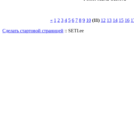
«
1
2
3
4
5
6
7
8
9
10
(11)
12
13
14
15
16
1
Сделать стартовой страницей
:: SETI.ee