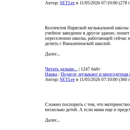
Автор:
SETI.ee
в 11/05/2026 07:10:00
(
278 
Коллектив Нарвской музыкальной школы о
учебное заведение в другое здание, пише
переселению школы, работающей сейчас на
делить с Ваналиннаской школой.
Далее...
Читать дальше...
| 1247 байт
Нарва
:
Педагог, музыкант и многодетная
Автор:
SETI.ee
в 11/05/2026 07:10:00
(
360 
Сложно поспорить с тем, что материнство 
несколько детей. А если мама еще и пред
Далее...