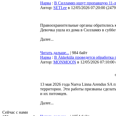
Нарва
:
В Силламяэ ищут пропавшую 11-
Автор:
SETI.ee
в 12/05/2026 07:20:00
(
2479
Правоохранительные органы обратились к
Девочка ушла из дома в Силламяэ в суббот
Далее...
Читать дальше...
| 984 байт
Нарва
:
В Äkkeküla проведется обработка
Автор:
MONMOON
в 12/05/2026 07:10:00
13 мая 2026 года Narva Linna Arendus SA
территории. Эти работы призваны сделать
и их питомцев.
Далее...
Сейчас с нами