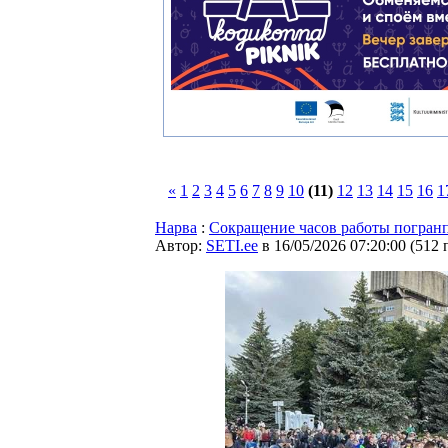
«
1
2
3
4
5
6
7
8
9
10
(11)
12
13
14
15
16
1
Нарва
:
Сокращение часов работы погранп
Автор:
SETI.ee
в 16/05/2026 07:20:00
(
512 