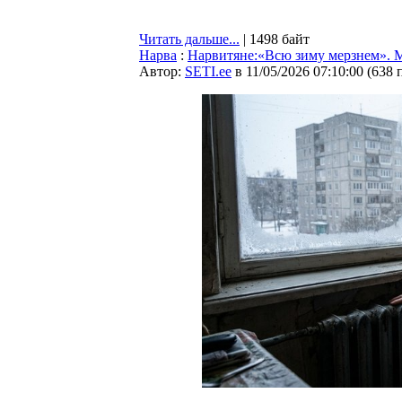
Читать дальше...
| 1498 байт
Нарва
:
Нарвитяне:«Всю зиму мерзнем». 
Автор:
SETI.ee
в 11/05/2026 07:10:00
(
638 