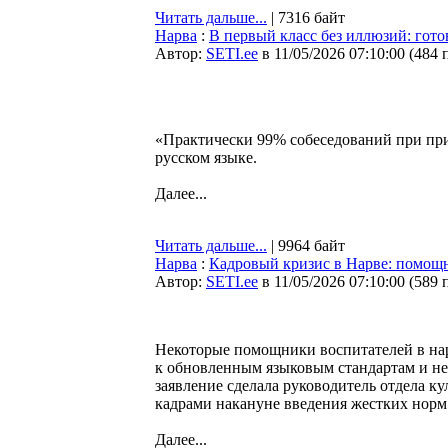
Читать дальше...
| 7316 байт
Нарва
:
В первый класс без иллюзий: гот
Автор:
SETI.ee
в 11/05/2026 07:10:00
(
484 
«Практически 99% собеседований при при
русском языке.
Далее...
Читать дальше...
| 9964 байт
Нарва
:
Кадровый кризис в Нарве: помощ
Автор:
SETI.ee
в 11/05/2026 07:10:00
(
589 
Некоторые помощники воспитателей в на
к обновленным языковым стандартам и не 
заявление сделала руководитель отдела к
кадрами накануне введения жестких норм 
Далее...