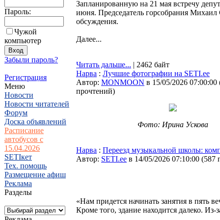
Запланированную на 21 мая встречу депут
Пароль:
июня. Председатель горсобрания Михаил 
обсуждения.
Чужой
Далее...
компьютер
Забыли пароль?
Читать дальше...
| 2462 байт
Нарва
:
Лучшие фотографии на SETI.ee
Регистрация
Автор:
MONMOON
в 15/05/2026 07:00:00
Меню
прочтений
)
Новости
Новости читателей
Форум
Доска объявлений
Фото: Ирина Ускова
Расписание
автобусов с
15.04.2026
Нарва
:
Переезд музыкальной школы: комп
SETIкет
Автор:
SETI.ee
в 14/05/2026 07:10:00
(
587 
Тех. помощь
Размещение афиш
Реклама
Разделы
«Нам придется начинать занятия в пять веч
Кроме того, здание находится далеко. Из-
Реклама