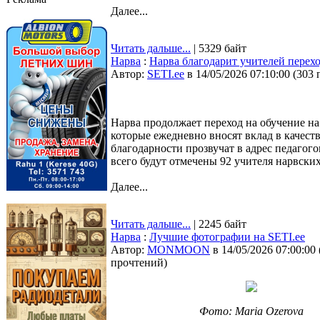
Далее...
Читать дальше...
| 5329 байт
Нарва
:
Нарва благодарит учителей перех
Автор:
SETI.ee
в 14/05/2026 07:10:00
(
303 
Нарва продолжает переход на обучение на
которые ежедневно вносят вклад в качеств
благодарности прозвучат в адрес педагог
всего будут отмечены 92 учителя нарвски
Далее...
Читать дальше...
| 2245 байт
Нарва
:
Лучшие фотографии на SETI.ee
Автор:
MONMOON
в 14/05/2026 07:00:00
прочтений
)
Фото: Maria Ozerova