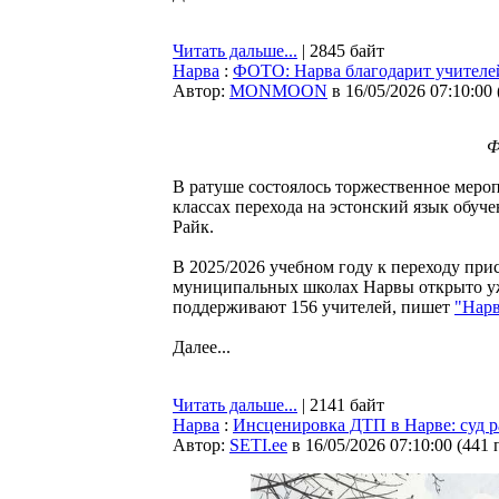
Читать дальше...
| 2845 байт
Нарва
:
ФОТО: Нарва благодарит учителей
Автор:
MONMOON
в 16/05/2026 07:10:00
Ф
В ратуше состоялось торжественное меро
классах перехода на эстонский язык обуч
Райк.
В 2025/2026 учебном году к переходу присо
муниципальных школах Нарвы открыто уже
поддерживают 156 учителей, пишет
"Нарв
Далее...
Читать дальше...
| 2141 байт
Нарва
:
Инсценировка ДТП в Нарве: суд р
Автор:
SETI.ee
в 16/05/2026 07:10:00
(
441 