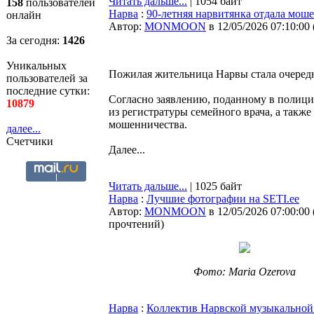
Читать дальше...
| 1054 байт
158
пользователей
Нарва
:
90-летняя нарвитянка отдала мош
онлайн
Автор:
MONMOON
в 12/05/2026 07:10:00
За сегодня:
1426
Уникальных
Пожилая жительница Нарвы стала очере
пользователей за
последние сутки:
Согласно заявлению, поданному в полиц
10879
из регистратуры семейного врача, а такж
мошенничества.
далее...
Счетчики
Далее...
Читать дальше...
| 1025 байт
Нарва
:
Лучшие фотографии на SETI.ee
Автор:
MONMOON
в 12/05/2026 07:00:00
прочтений
)
Фото: Maria Ozerova
Нарва
:
Коллектив Нарвской музыкальной 