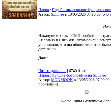
Нарва
:
Под Синимяэ волонтёры разыскив
Автор:
SETI.ee
в 13/05/2026 07:10:00
(
545 
Илл
Накануне местные СМИ сообщили о трагед
Силламяэ и Синимяэ: автомобиль насмерт
установили, что погибшее животное было 
детёныши.
Далее...
Читать дальше...
| 6740 байт
Нарва
:
Лучшие фотографии на SETI.ee
Автор:
MONMOON
в 13/05/2026 07:00:00
прочтений
)
Фото: Anna Lavrentsova Adõl