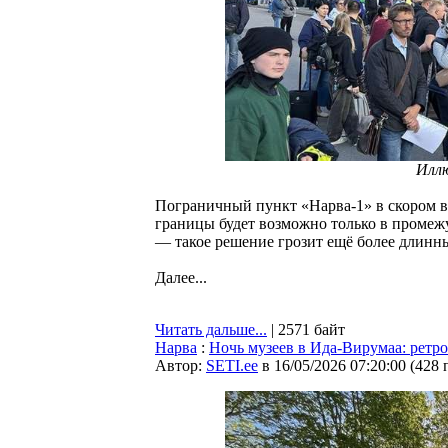
Илл
Пограничный пункт «Нарва-1» в скором в
границы будет возможно только в промежу
— такое решение грозит ещё более длинн
Далее...
Читать дальше...
| 2571 байт
Нарва
:
Ночь музеев в Ида-Вирумаа: ретр
Автор:
SETI.ee
в 16/05/2026 07:20:00
(
428 