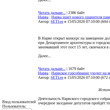
Читать дальше...
| 2386 байт
Нарва
:
Нарва ищет нового хранителя пам
Автор:
SETI.ee
в 15/05/2026 07:10:00
(
604 
В Нарве открыт конкурс на замещение до
при Департаменте архитектуры и городск
занимавший этот пост 15 лет, скончался в 
Далее...
Читать дальше...
| 1679 байт
Нарва
:
Нарвское горсобрание уходит на 
Автор:
SETI.ee
в 15/05/2026 07:10:00
(
672 
Источ
Деятельность Нарвского городского собра
Вход пользователей
очередное заседание депутатов пройдёт то
Пользователь: