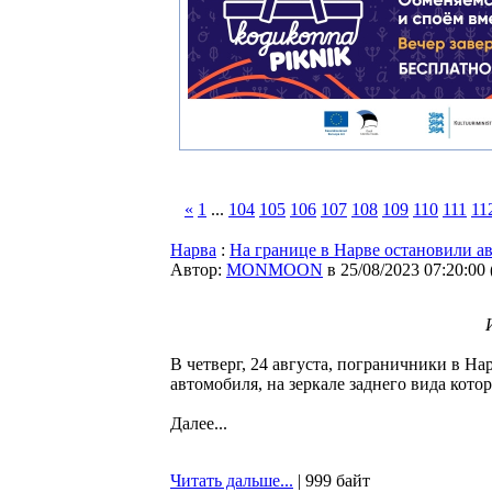
«
1
...
104
105
106
107
108
109
110
111
11
Нарва
:
На границе в Нарве остановили ав
Автор:
MONMOON
в 25/08/2023 07:20:00
В четверг, 24 августа, пограничники в На
автомобиля, на зеркале заднего вида кото
Далее...
Читать дальше...
| 999 байт