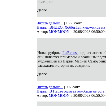
полицию.
Далее...
Читать дальше...
| 1358 байт
Нарва
:
ВИДЕО: ХоббиТЫ: художница из 
Автор:
MONMOON
в 20/08/2023 06:50:00
Новая рубрика
IdaRepost
под названием «
они являются примером и реальным подт
художницей из Нарвы Марией Самбуренко в
рассказала истории их создания.
Далее...
Читать дальше...
| 992 байт
Нарва
:
В Нарве один автомобиль не усту
Автор:
MONMOON
в 20/08/2023 06:50:00