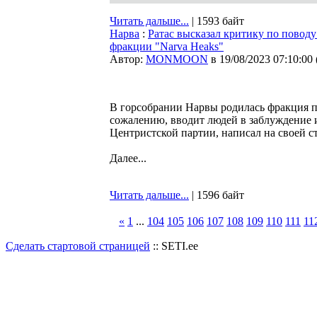
Читать дальше...
| 1593 байт
Нарва
:
Ратас высказал критику по повод
фракции "Narva Heaks"
Автор:
MONMOON
в 19/08/2023 07:10:00
В горсобрании Нарвы родилась фракция под
сожалению, вводит людей в заблуждение и
Центристской партии, написал на своей с
Далее...
Читать дальше...
| 1596 байт
«
1
...
104
105
106
107
108
109
110
111
11
Сделать стартовой страницей
:: SETI.ee