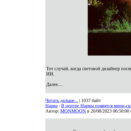
Тот случай, когда световой дизайнер пос
ИИ.
Далее…
Читать дальше...
| 1037 байт
Нарва
:
В центре Нарвы появятся мини-ск
Автор:
MONMOON
в 20/08/2023 06:50:00