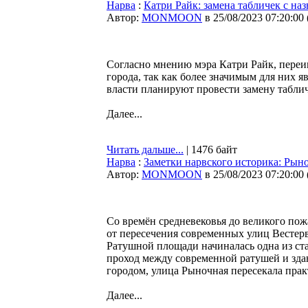
Нарва
:
Катри Райк: замена табличек с на
Автор:
MONMOON
в 25/08/2023 07:20:00
Согласно мнению мэра Катри Райк, переи
города, так как более значимым для них 
власти планируют провести замену таблич
Далее...
Читать дальше...
| 1476 байт
Нарва
:
Заметки нарвского историка: Рын
Автор:
MONMOON
в 25/08/2023 07:20:00
Со времён средневековья до великого пож
от пересечения современных улиц Вестерв
Ратушной площади начиналась одна из ст
проход между современной ратушей и зда
городом, улица Рыночная пересекала практ
Далее...