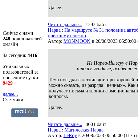
Далее...
Читать дальше...
| 1292 байт
Нарва
:
На маршруте № 31 половина автоб
Сейчас с нами
прежнему сложно
248
пользователей
Автор:
MONMOON
в 20/08/2023 06:50:00
онлайн
За сегодня:
4416
Из Нарва-Йыэсуу в Нарв
Уникальных
что в выходные, особенно е
пользователей за
последние сутки:
Тема поездки в летние дни при хорошей 
9429
можно сказать, из разряда «вечных». Как 
получает письма и звонки с эмоциональн
далее...
вопросы.
Счетчики
Далее...
Читать дальше...
| 4601 байт
Нарва
:
Магическая Нарва
Автор:
LeRoy
в 20/08/2023 06:50:00
(
1175 