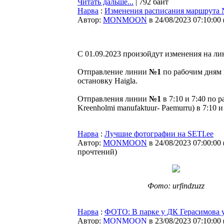
Читать дальше...
| 792 байт
Нарва
:
Изменения расписания маршрута №
Автор:
MONMOON
в 24/08/2023 07:10:00
C 01.09.2023 произойдут изменения на л
Отправление линии
№1
по рабочим дням в
остановку Haigla.
Отправления линии
№1
в 7:10 и 7:40 по 
Kreenholmi manufaktuur- Paemurru) в 7:10 и
Нарва
:
Лучшие фотографии на SETI.ee
Автор:
MONMOON
в 24/08/2023 07:00:00
прочтений
)
Фото: urfindzuzz
Нарва
:
ФОТО: В парке у ДК Герасимова 
Автор:
MONMOON
в 23/08/2023 07:10:00