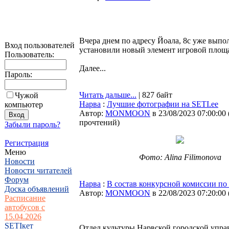
Вчера днем по адресу Йоала, 8с уже вып
Вход пользователей
установили новый элемент игровой площ
Пользователь:
Далее...
Пароль:
Читать дальше...
| 827 байт
Чужой
Нарва
:
Лучшие фотографии на SETI.ee
компьютер
Автор:
MONMOON
в 23/08/2023 07:00:00
прочтений
)
Забыли пароль?
Регистрация
Меню
Фото: Alina Filimonova
Новости
Новости читателей
Форум
Нарва
:
В состав конкурсной комиссии по
Доска объявлений
Автор:
MONMOON
в 22/08/2023 07:20:00
Расписание
автобусов с
15.04.2026
SETIкет
Отдел культуры Нарвской городской упра