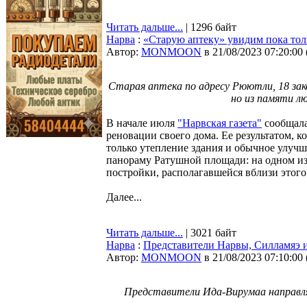
Читать дальше...
| 1296 байт
Нарва
:
«Старую аптеку» увидим пока тол
Автор:
MONMOON
в 21/08/2023 07:20:00
Cтарая аптека по адресу Рюютли, 18 зак
но из памяти лю
В начале июля
"Нарвская газета"
сообщала
реновации своего дома. Ее результатом, к
только утепление здания и обычное улуч
панораму Ратушной площади: на одном из 
постройки, располагавшейся вблизи этого
Далее...
Читать дальше...
| 3021 байт
Нарва
:
Представители Нарвы, Силламяэ 
Автор:
MONMOON
в 21/08/2023 07:10:00
Представители Ида-Вирумаа направляют