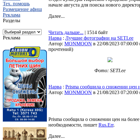
Тех. помощь
начале августа для поиска нового директ
Размещение афиш
Реклама
Далее...
Разделы
Читать дальше...
| 1514 байт
Реклама
Нарва
:
Лучшие фотографии на SETI.ee
Автор:
MONMOON
в 22/08/2023 07:00:00
прочтений
)
Фото: SETI.ee
Нарва
:
Prisma сообщила о снижении цен 
Автор:
MONMOON
в 21/08/2023 07:20:00
Prisma сообщила о снижении цен на более
необходимости, пишет
Rus.Err
.
Далее...