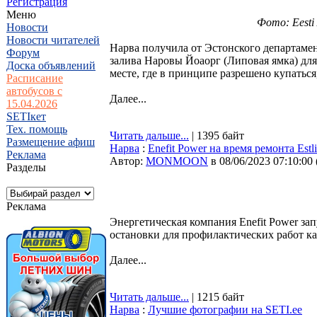
Регистрация
Меню
Фото: Eesti
Новости
Новости читателей
Нарва получила от Эстонского департамен
Форум
залива Наровы Йоаорг (Липовая ямка) для
Доска объявлений
месте, где в принципе разрешено купатьс
Расписание
автобусов с
Далее...
15.04.2026
SETIкет
Тех. помощь
Читать дальше...
| 1395 байт
Размещение афиш
Нарва
:
Enefit Power на время ремонта Est
Реклама
Автор:
MONMOON
в 08/06/2023 07:10:00
Разделы
Реклама
Энергетическая компания Enefit Power зап
остановки для профилактических работ ка
Далее...
Читать дальше...
| 1215 байт
Нарва
:
Лучшие фотографии на SETI.ee