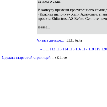
детского сада.
В капсулу времени краеугольного камня д
«Красная шапочка» Хели Адамович, глав
проекта Ehitustrust AS Вейко Селисте по
Далее...
Читать дальше...
| 3331 байт
«
1
...
112
113
114
115
116
117
118
119
120
Сделать стартовой страницей
:: SETI.ee