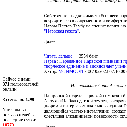
Сейчас на территории рынка «Энергия» 
Собственник недвижимости бывшего нарвс
возродить его в современном и комфортно
Нарвы Пеэтер Тамбу не спешит верить на 
"Нарвская газета"
.
Далее...
Читать дальше...
| 3554 байт
Нарва
:
Переданное Нарвской гимназии пр
творческое единение и вдохновляет учени
Автор:
MONMOON
в 06/06/2023 07:10:00
Сейчас с нами
371
пользователей
Инсталляция Арта Аллмяэ «
онлайн
На прошлой неделе Нарвской гимназии бы
За сегодня:
4291
Аллмяэ «На благодатной земле», которая
двором и интерьером школьного здания. Р
Уникальных
являющийся частью инсталляции, создает 
пользователей за
блестящей алюминиевой поверхности ску
последние сутки:
10779
Далее...