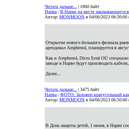
Читать дальше...
| 1860 байт
Нарва
:
В Нарве на месте закрывающегося 
Автор:
MONMOON
в 04/06/2023 06:50:00
Открытие нового большого филиала раквер
арендовал Amphenol, планируется в авгус
Как и Amphenol, Dicro Eesti OÜ специали
заводе в Нарве будут производить кабели,
Далее...
Читать дальше...
| 3475 байт
Нарва
:
ФОТО: Заложен краеугольный каме
Автор:
MONMOON
в 04/06/2023 06:50:00
В День защиты детей, 1 июня, в Нарве со