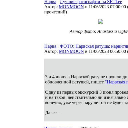
Нарва
:
Лучшие фотографии на SETI.ee
Автор:
MONMOON
в 11/06/2023 07:00:00
прочтений
)
Автор фото: Anastassia Uglo
Нарва
:
ФОТО: Нарвская ратуша: нарвитян
Автор:
MONMOON
в 11/06/2023 06:50:00
3 и 4 июня в Нарвской ратуше прошли д
обновленной ратушей, пишет
"Нарвская г
Одну из первых экскурсий 3 июня провел
и на такой: действительно ли изначально
конечно, уже через пару лет он не будет 
Далее...