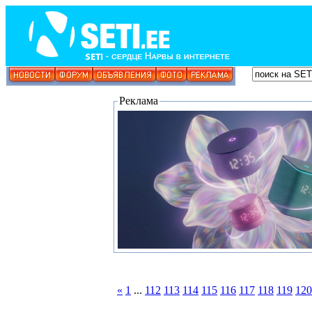
Реклама
«
1
...
112
113
114
115
116
117
118
119
120