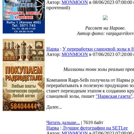
Автор:
MONMOON
в 08/06/2023 07:00:00
прочтений
)
Рассвет на Нарове.
Автор фото: vanjagavrilovv
Нарва
:
У переработки сланцевой золы в 
Автор:
MONMOON
в 07/06/2023 07:20:00
Миллионы тонн золы реально пре
Компания Ragn-Sells получила от Нарвы р
перерабатывать в полезную продукцию з
станет переходным этапом к созданию кру
сланцевой золы, пишет
"Нарвская газета"
.
Далее...
Читать дальше...
| 7619 байт
Нарва
:
Лучшие фотографии на SETI.ee
Автор:
MONMOON
в 07/06/2023 07:00:00