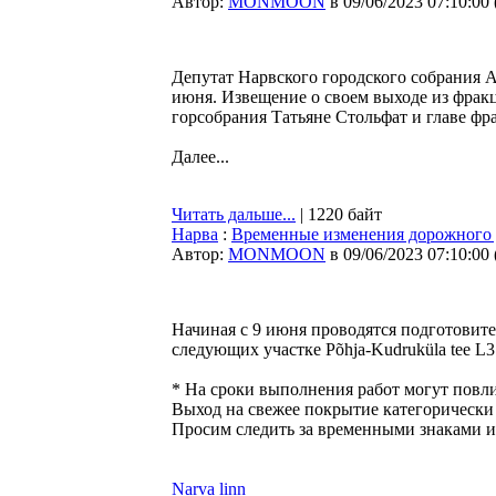
Автор:
MONMOON
в 09/06/2023 07:10:00
Депутат Нарвского городского собрания А
июня. Извещение о своем выходе из фра
горсобрания Татьяне Стольфат и главе ф
Далее...
Читать дальше...
| 1220 байт
Нарва
:
Временные изменения дорожного
Автор:
MONMOON
в 09/06/2023 07:10:00
Начиная с 9 июня проводятся подготовит
следующих участке Põhja-Kudruküla tee L3
* На сроки выполнения работ могут повл
Выход на свежее покрытие категорически
Просим следить за временными знаками и
Narva linn