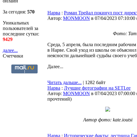
онлайн
За сегодня:
570
Нарва
:
Роман Трейал покинул пост дирек
Автор:
MONMOON
в 07/04/2023 07:10:00
Уникальных
пользователей за
Фото: Тать
последние сутки:
9429
Среда, 5 апреля, была последним рабочим
в Нарве. Свой уход из школы он объяснил
далее...
неясности дальнейшей судьбы своего уче
Счетчики
Далее...
Читать дальше...
| 1282 байт
Нарва
:
Лучшие фотографии на SETI.ee
Автор:
MONMOON
в 07/04/2023 07:00:00
прочтений
)
Автор фото: kate.ioutsi
Нарва
:
Исторические факты: лестница Га