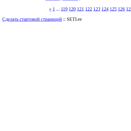
«
1
...
119
120
121
122
123
124
125
126
12
Сделать стартовой страницей
:: SETI.ee