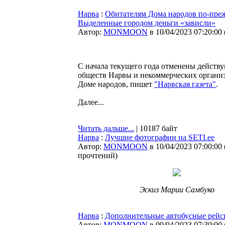
Нарва
:
Обитателям Дома народов по-преж
Выделенные городом деньги «зависли»
Автор:
MONMOON
в 10/04/2023 07:20:00
С начала текущего года отменены действ
обществ Нарвы и некоммерческих органи
Доме народов, пишет
"Нарвская газета"
.
Далее...
Читать дальше...
| 10187 байт
Нарва
:
Лучшие фотографии на SETI.ee
Автор:
MONMOON
в 10/04/2023 07:00:00
прочтений
)
Эскиз Марии Самбуко
Нарва
:
Дополнительные автобусные рейс
Автор:
MONMOON
в 09/04/2023 07:30:00