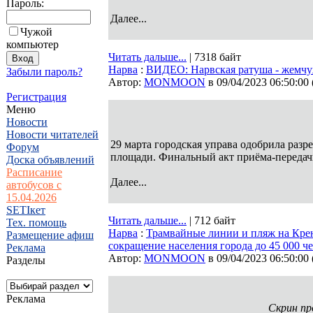
Пароль:
Далее...
Чужой
компьютер
Читать дальше...
| 7318 байт
Нарва
:
ВИДЕО: Нарвская ратуша - жемчуж
Забыли пароль?
Автор:
MONMOON
в 09/04/2023 06:50:00
Регистрация
Меню
Новости
Новости читателей
29 марта городская управа одобрила раз
Форум
площади. Финальный акт приёма-передачи
Доска объявлений
Расписание
Далее...
автобусов с
15.04.2026
SETIкет
Читать дальше...
| 712 байт
Тех. помощь
Нарва
:
Трамвайные линии и пляж на Кре
Размещение афиш
сокращение населения города до 45 000 ч
Реклама
Автор:
MONMOON
в 09/04/2023 06:50:00
Разделы
Реклама
Скрин пр