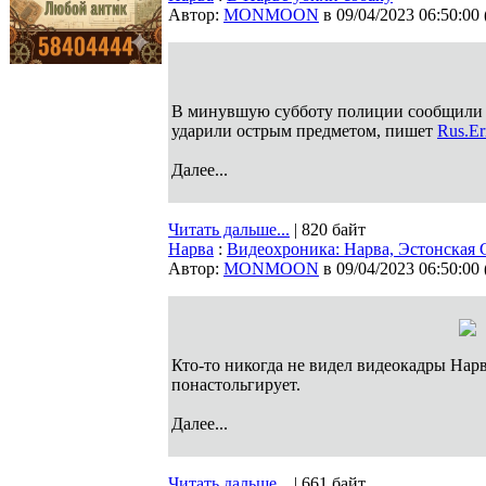
Автор:
MONMOON
в 09/04/2023 06:50:00
В минувшую субботу полиции сообщили о 
ударили острым предметом, пишет
Rus.Er
Далее...
Читать дальше...
| 820 байт
Нарва
:
Видеохроника: Нарва, Эстонская
Автор:
MONMOON
в 09/04/2023 06:50:00
Кто-то никогда не видел видеокадры Нарвы
понастольгирует.
Далее...
Читать дальше...
| 661 байт