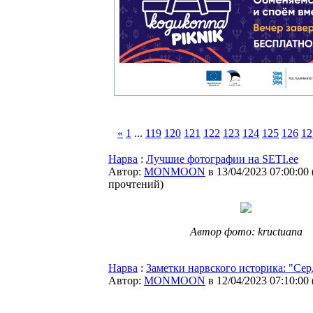
«
1
...
119
120
121
122
123
124
125
126
12
Нарва
:
Лучшие фотографии на SETI.ee
Автор:
MONMOON
в 13/04/2023 07:00:00
прочтений
)
Автор фото: kructuana
Нарва
:
Заметки нарвского историка: "Се
Автор:
MONMOON
в 12/04/2023 07:10:00