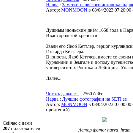
Нарва
:
Заметки нарвского историка: нарв
Автор:
MONMOON
в 08/04/2023 07:20:00
Душным июньским днём 1658 года в Нарву
Ивангородской крепости.
Звали его Якоб Кеттлер, герцог курляндс
Готтарда Кеттлера.
В юности, Якоб Кеттлер, вместе со своим
Курляндии и Земгале и потому путешеств
университетах Ростока и Лейпцига. Унасл
Далее...
Читать дальше...
| 2560 байт
Нарва
:
Лучшие фотографии на SETI.ee
Автор:
MONMOON
в 08/04/2023 07:00:00
прочтений
)
Сейчас с нами
207
пользователей
Автор фото: narva_hram