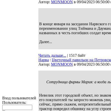
Автор:
MONMOON
в 09/04/2023 06:50:00
В конце января на заседании Нарвского 
переименовании улиц Тиймана и Даумана,
названных в честь погибших солдат вре
Далее...
Читать дальше...
| 1517 байт
Нарва
:
Цветочный павильон на Петровско
Автор:
MONMOON
в 09/04/2023 06:50:00
Сотрудница фирмы Мария: а когда ль
Невелик этот городской объект, но знаком
Вход пользователей
его покупателей ты запросто можешь увид
Пользователь:
сейчас, прямо скажем, непрезентабельный:
трактор повредил обшивку на углу строе