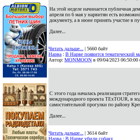
На этой неделе начинается публичная де
апреля по 6 мая у нарвитян есть возможн
документу, а в июне принять участие в 
Далее...
Читать дальше...
| 5660 байт
Нарва
:
В Нарве появится тематический м
Автор:
MONMOON
в 09/04/2023 06:50:00
С этого года началась реализация стратег
международного проекта TExTOUR, в ход
самостоятельной прогулки по району Кре
Далее...
Читать дальше...
| 3614 байт
Нарва
:
В Нарве убили собаку