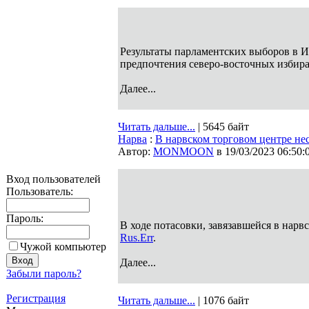
Результаты парламентских выборов в И
предпочтения северо-восточных избир
Далее...
Читать дальше...
| 5645 байт
Нарва
:
В нарвском торговом центре не
Автор:
MONMOON
в 19/03/2023 06:50:
Вход пользователей
Пользователь:
Пароль:
В ходе потасовки, завязавшейся в нарв
Rus.Err
.
Чужой компьютер
Далее...
Забыли пароль?
Регистрация
Читать дальше...
| 1076 байт