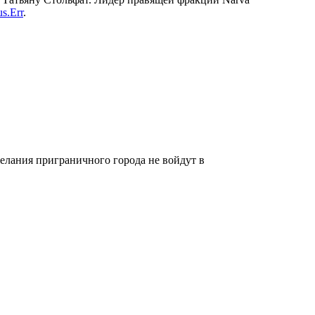
s.Err
.
лания приграничного города не войдут в