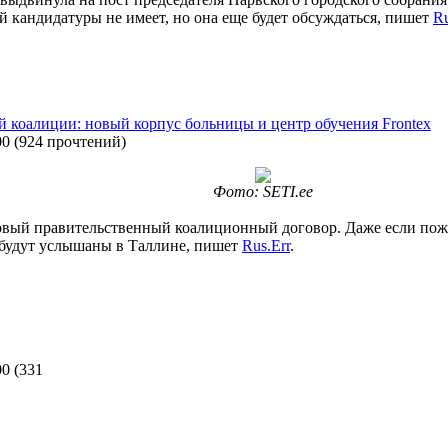
й кандидатуры не имеет, но она еще будет обсуждаться, пишет
Ru
 коалиции: новый корпус больницы и центр обучения Frontex
00
(
924 прочтений
)
Фото: SETI.ee
овый правительственный коалиционный договор. Даже если поже
 будут услышаны в Таллине, пишет
Rus.Err
.
00
(
331