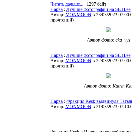
Читать дальше...
| 1297 байт
Нарва
:
Лучшие фотографии на SETI.ee
Автор:
MONMOON
в 23/03/2023 07:00:
прочтений
)
Автор фото: eka_vys
Нарва
:
Лучшие фотографии на SETI.ee
Автор:
MONMOON
в 22/03/2023 07:00:
прочтений
)
Автор фото: Katrin Kit
Нарва
:
Фракция Kesk выдвинула Татьян
Автор:
MONMOON
в 21/03/2023 07:10:
Фракция Kesk в Нарвском горсобрании 