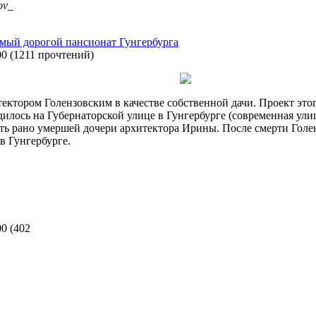
ov_
амый дорогой пансионат Гунгербурга
00
(
1211 прочтений
)
тором Голензовским в качестве собственной дачи. Проект этог
дилось на Губернаторской улице в Гунгербурге (современная улиц
ть рано умершей дочери архитектора Ирины. После смерти Голен
в Гунгербурге.
00
(
402