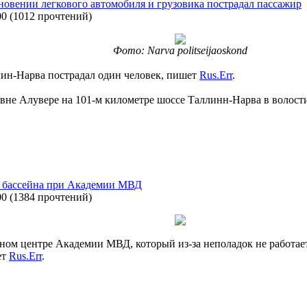
новении легкового автомобиля и грузовика пострадал пассажир
00
(
1012 прочтений
)
Фото: Narva politseijaoskond
лин-Нарва пострадал один человек, пишет
Rus.Err
.
вне Алувере на 101-м километре шоссе Таллинн-Нарва в волости
а бассейна при Академии МВД
00
(
1384 прочтений
)
ом центре Академии МВД, который из-за неполадок не работает 
ет
Rus.Err
.