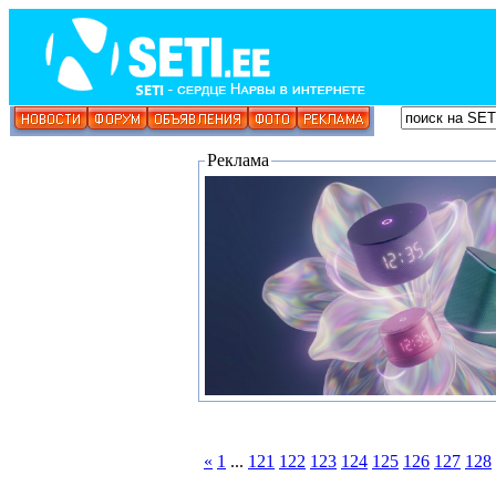
Реклама
«
1
...
121
122
123
124
125
126
127
128