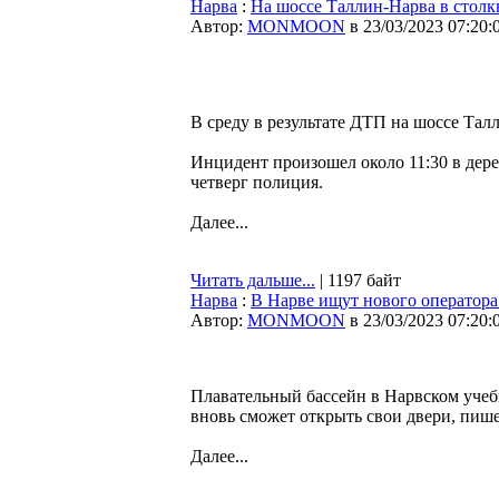
Нарва
:
На шоссе Таллин-Нарва в столк
Автор:
MONMOON
в 23/03/2023 07:20:
В среду в результате ДТП на шоссе Тал
Инцидент произошел около 11:30 в дере
четверг полиция.
Далее...
Читать дальше...
| 1197 байт
Нарва
:
В Нарве ищут нового оператор
Автор:
MONMOON
в 23/03/2023 07:20:
Плавательный бассейн в Нарвском учебн
вновь сможет открыть свои двери, пиш
Далее...