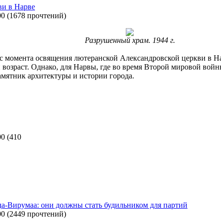
ви в Нарве
00
(
1678 прочтений
)
Разрушенный храм. 1944 г.
 с момента освящения лютеранской Александровской церкви в 
 возраст. Однако, для Нарвы, где во время Второй мировой войн
мятник архитектуры и истории города.
00
(
410
Ида-Вирумаа: они должны стать будильником для партий
00
(
2449 прочтений
)