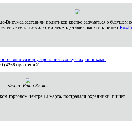
да-Вирумаа заставили политиков крепко задуматься о будущем 
ателей сменили абсолютно неожиданные симпатии, пишет
Rus.Er
состоявшийся вор устроил потасовку с охранниками
00
(
4268 прочтений
)
Фото: Fama Keskus
ском торговом центре 13 марта, пострадали охранники, пишет