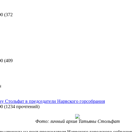
00
(
372
00
(
409
s
у Стольфат в председатели Нарвского горсобрания
00
(
1234 прочтений
)
Фото: личный архив Татьяны Стольфат
выдвинула на пост председателя Нарвского городского собрани