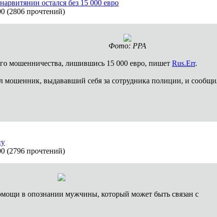
рвитянин остался без 15 000 евро
00
(
2806 прочтений
)
Фото: PPA
го мошенничества, лишившись 15 000 евро, пишет
Rus.Err
.
 мошенник, выдававший себя за сотрудника полиции, и сообщил
ну
00
(
2796 прочтений
)
омощи в опознании мужчины, который может быть связан с