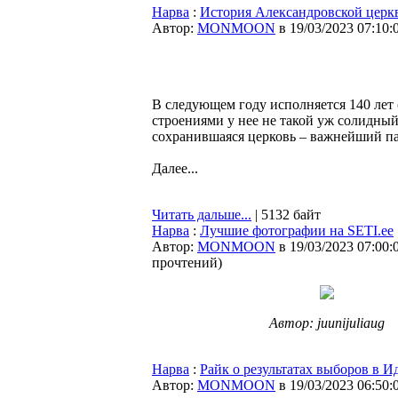
Нарва
:
История Александровской церк
Автор:
MONMOON
в 19/03/2023 07:10:
В следующем году исполняется 140 лет
строениями у нее не такой уж солидный
сохранившаяся церковь – важнейший па
Далее...
Читать дальше...
| 5132 байт
Нарва
:
Лучшие фотографии на SETI.ee
Автор:
MONMOON
в 19/03/2023 07:00:
прочтений
)
Автор: juunijuliaug
Нарва
:
Райк о результатах выборов в 
Автор:
MONMOON
в 19/03/2023 06:50: