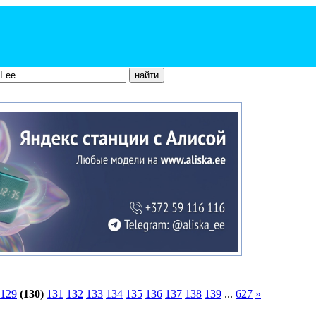
129
(130)
131
132
133
134
135
136
137
138
139
...
627
»