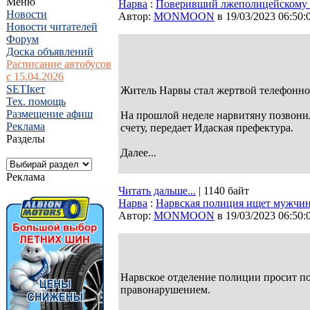
Меню
Нарва
:
Поверивший лжеполицейскому на
Новости
Автор:
MONMOON
в 19/03/2023 06:50:
Новости читателей
Форум
Доска объявлений
Расписание автобусов
с 15.04.2026
SETIкет
Житель Нарвы стал жертвой телефонно
Тех. помощь
Размещение афиш
На прошлой неделе нарвитяну позвонил
Реклама
счету, передает Идаская префектура.
Разделы
Далее...
Реклама
Читать дальше...
| 1140 байт
Нарва
:
Нарвская полиция ищет мужчи
Автор:
MONMOON
в 19/03/2023 06:50:
Нарвское отделение полиции просит п
правонарушением.