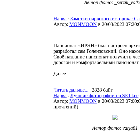
Автор фото: _serzik_volk
Нарва
:
Заметки нарвского историка: С
Автор:
MONMOON
в 20/03/2023 07:20:
Пансионат «ИРЭН» был построен архитек
разработал сам Голензовский. Оно нахо
Своё название пансионат получил в чес
дорогой и комфортабельный пансионат 
Далее...
Читать дальше...
| 2828 байт
Нарва
:
Лучшие фотографии на SETI.ee
Автор:
MONMOON
в 20/03/2023 07:00:
прочтений
)
Автор фото: varja81