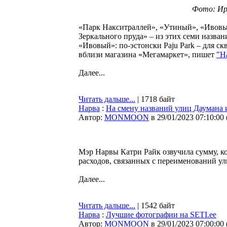
Фото: Ири
«Парк Накситраллей», «Утиный», «Ивов
Зеркального пруда» – из этих семи назва
«Ивовый»: по-эстонски Paju Park – для ск
вблизи магазина «Мегамаркет», пишет
"Н
Далее...
Читать дальше...
| 1718 байт
Нарва
:
На смену названий улиц Даумана 
Автор:
MONMOON
в 29/01/2023 07:10:00
Мэр Нарвы Катри Райк озвучила сумму, к
расходов, связанных с переименований у
Далее...
Читать дальше...
| 1542 байт
Нарва
:
Лучшие фотографии на SETI.ee
Автор:
MONMOON
в 29/01/2023 07:00:00