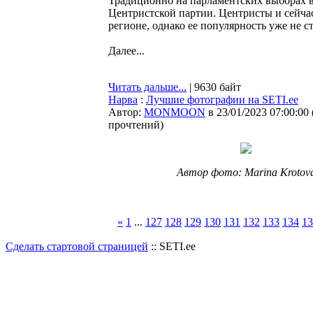
Традиционно на парламентских выборах в
Центристской партии. Центристы и сейча
регионе, однако ее популярность уже не 
Далее...
Читать дальше...
| 9630 байт
Нарва
:
Лучшие фотографии на SETI.ee
Автор:
MONMOON
в 23/01/2023 07:00:00
прочтений
)
Автор фото: Marina Krotov
«
1
...
127
128
129
130
131
132
133
134
13
Сделать стартовой страницей
:: SETI.ee