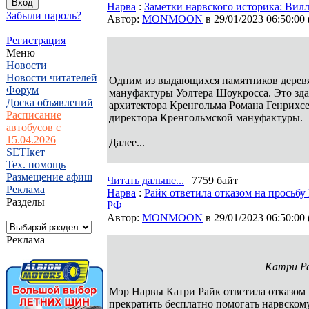
Нарва
:
Заметки нарвского историка: Вил
Забыли пароль?
Автор:
MONMOON
в 29/01/2023 06:50:00
Регистрация
Меню
Новости
Новости читателей
Одним из выдающихся памятников деревя
Форум
мануфактуры Уолтера Шоукросса. Это зда
Доска объявлений
архитектора Кренгольма Романа Генрихсе
Расписание
директора Кренгольмской мануфактуры.
автобусов с
15.04.2026
Далее...
SETIкет
Тех. помощь
Размещение афиш
Читать дальше...
| 7759 байт
Реклама
Нарва
:
Райк ответила отказом на просьб
Разделы
РФ
Автор:
MONMOON
в 29/01/2023 06:50:00
Реклама
Катри Ра
Мэр Нарвы Катри Райк ответила отказом
прекратить бесплатно помогать нарвском