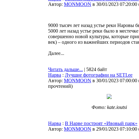
Автор:
MONMOON
в 30/01/2023 07:20:00
9000 тысяч лет назад устье реки Наровы б
5000 лет назад устье реки было в местеч
совершенно новой культуры, которые приш
век) – одного из важнейших периодов ста
Далее...
Читать дальше...
| 5824 байт
Нарва
:
Лучшие фотографии на SETI.ee
Автор:
MONMOON
в 30/01/2023 07:00:00
прочтений
)
Фото: kate.ioutsi
Нарва
:
В Нарве построят «Ивовый парк»
Автор:
MONMOON
в 29/01/2023 07:10:00