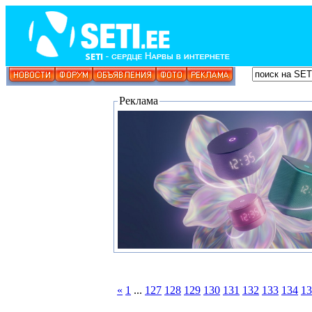
Реклама
«
1
...
127
128
129
130
131
132
133
134
13