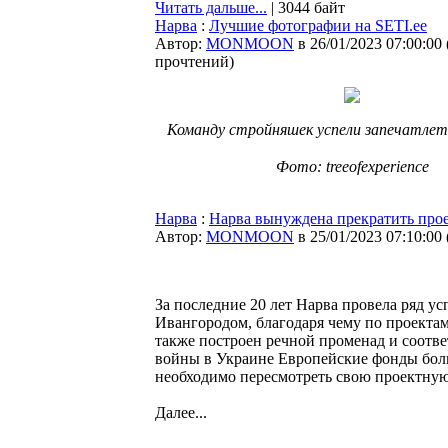
Читать дальше...
| 3044 байт
Нарва
:
Лучшие фотографии на SETI.ee
Автор:
MONMOON
в 26/01/2023 07:00:00
прочтений
)
Команду стройняшек успели запечатлет
⠀
Фото: treeofexperience
Нарва
:
Нарва вынуждена прекратить прое
Автор:
MONMOON
в 25/01/2023 07:10:00
За последние 20 лет Нарва провела ряд 
Ивангородом, благодаря чему по проектам 
также построен речной променад и соотве
войны в Украине Европейские фонды боль
необходимо пересмотреть свою проектную
Далее...