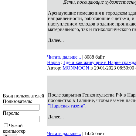
Дети, посещающие художественну
Арендующие помещения в городском здан
направленности, работающие с детьми, и р
наступлением холодов в здание проника
материального, так и психологического 
Далее...
Читать дальше...
| 8088 байт
Нарва
:
Где и как живущие в Нарве гражд
Автор:
MONMOON
в 29/01/2023 06:50:00
После закрытия Генконсульства РФ в Нар
Вход пользователей
посольство в Таллине, чтобы взамен пас
Пользователь:
"Нарвская газета"
.
Пароль:
Далее...
Чужой
компьютер
Читать дальше...
| 1426 байт