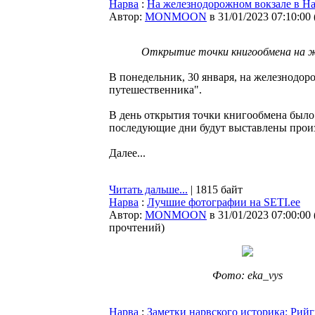
Нарва
:
На железнодорожном вокзале в На
Автор:
MONMOON
в 31/01/2023 07:10:00
Открытие точки книгообмена на же
В понедельник, 30 января, на железнодор
путешественника".
В день открытия точки книгообмена было 
последующие дни будут выставлены прои
Далее...
Читать дальше...
| 1815 байт
Нарва
:
Лучшие фотографии на SETI.ee
Автор:
MONMOON
в 31/01/2023 07:00:00
прочтений
)
Фото: eka_vys
Нарва
:
Заметки нарвского историка: Рий