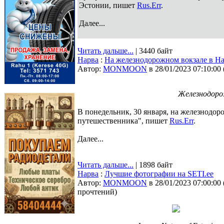
Эстонии, пишет
Rus.Err
.
Далее...
Читать дальше...
| 3440 байт
Нарва
:
На железнодорожном вокзале в На
Автор:
MONMOON
в 28/01/2023 07:10:00
Железнодоро
В понедельник, 30 января, на железнодор
путешественника", пишет
Rus.Err
.
Далее...
Читать дальше...
| 1898 байт
Нарва
:
Лучшие фотографии на SETI.ee
Автор:
MONMOON
в 28/01/2023 07:00:00
прочтений
)