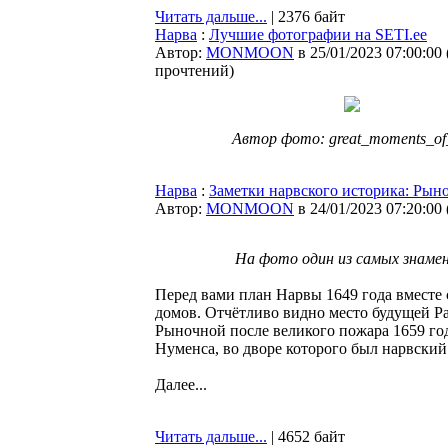
Читать дальше...
| 2376 байт
Нарва
:
Лучшие фотографии на SETI.ee
Автор:
MONMOON
в 25/01/2023 07:00:00
прочтений
)
Автор фото: great_moments_of_
Нарва
:
Заметки нарвского историка: Рын
Автор:
MONMOON
в 24/01/2023 07:20:00
На фото один из самых знаме
Перед вами план Нарвы 1649 года вместе 
домов. Отчётливо видно место будущей Р
Рыночной после великого пожара 1659 год
Нуменса, во дворе которого был нарвски
Далее...
Читать дальше...
| 4652 байт