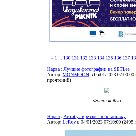
«
1
...
130
131
132
133
134
135
136
137
13
Нарва
:
Лучшие фотографии на SETI.ee
Автор:
MONMOON
в 05/01/2023 07:00:00
прочтений
)
Фото: kaihvo
Нарва
:
Автобус врезался в остановку
Автор:
LeRoy
в 04/01/2023 07:10:00
(
2495 