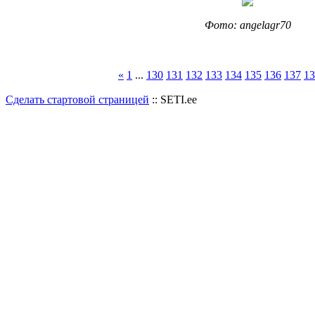
Фото: angelagr70
«
1
...
130
131
132
133
134
135
136
137
13
Сделать стартовой страницей
:: SETI.ee