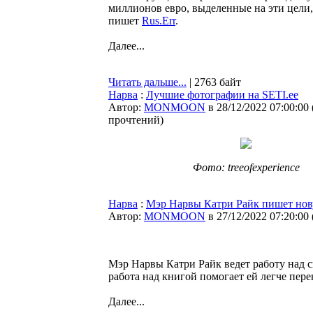
миллионов евро, выделенные на эти цели
пишет
Rus.Err
.
Далее...
Читать дальше...
| 2763 байт
Нарва
:
Лучшие фотографии на SETI.ee
Автор:
MONMOON
в 28/12/2022 07:00:00
прочтений
)
Фото: treeofexperience
Нарва
:
Мэр Нарвы Катри Райк пишет но
Автор:
MONMOON
в 27/12/2022 07:20:00
Мэр Нарвы Катри Райк ведет работу над с
работа над книгой помогает ей легче пер
Далее...