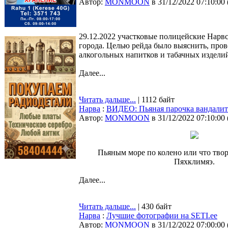
Автор:
MONMOON
в 31/12/2022 07:10:00
29.12.2022 участковые полицейские Нарвс
города. Целью рейда было выяснить, пров
алкогольных напитков и табачных издели
Далее...
Читать дальше...
| 1112 байт
Нарва
:
ВИДЕО: Пьяная парочка вандалит
Автор:
MONMOON
в 31/12/2022 07:10:00
Пьяным море по колено или что тво
Пяхклимяэ.
Далее...
Читать дальше...
| 430 байт
Нарва
:
Лучшие фотографии на SETI.ee
Автор:
MONMOON
в 31/12/2022 07:00:00