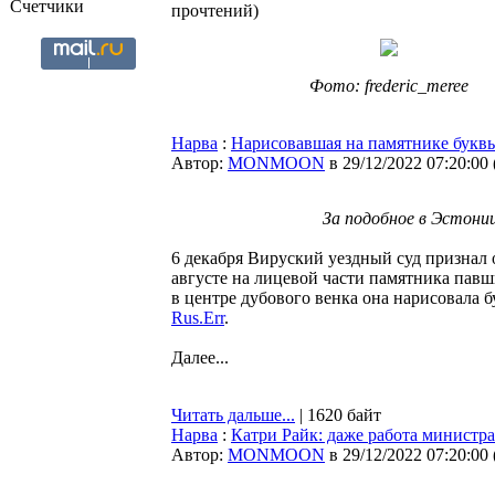
Счетчики
прочтений
)
Фото: frederic_meree
Нарва
:
Нарисовавшая на памятнике буквы
Автор:
MONMOON
в 29/12/2022 07:20:00
За подобное в Эстони
6 декабря Вируский уездный суд признал
августе на лицевой части памятника пав
в центре дубового венка она нарисовала б
Rus.Err
.
Далее...
Читать дальше...
| 1620 байт
Нарва
:
Катри Райк: даже работа министра
Автор:
MONMOON
в 29/12/2022 07:20:00