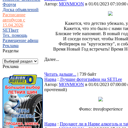
Автор:
MONMOON
в 01/01/2023 07:10:00
Форум
Доска объявлений
Расписание
автобусов с
Кажется, что детство убежало, у
15.04.2026
Кажется, что это было с нами так
SETIкет
Близкие тебе напомнят. В новый год
Тех. помощь
И соседи постучат, чтобы Новый
Размещение афиш
Фейерверк на "кругосветку", и соб
Реклама
Время Новый Год встречать! Время Н
Разделы
Далее...
Реклама
Читать дальше...
| 739 байт
Нарва
:
Лучшие фотографии на SETI.ee
Автор:
MONMOON
в 01/01/2023 07:00:00
прочтений
)
Фото: treeofexperience
Нарва
:
Продают ли в Нарве алкоголь и т