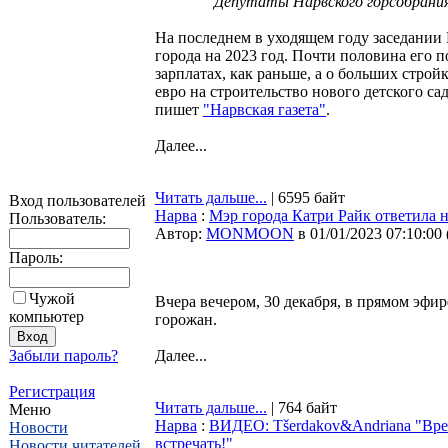
Депутаты Нарвского горсобрания
На последнем в уходящем году заседании
города на 2023 год. Почти половина его 
зарплатах, как раньше, а о больших стро
евро на строительство нового детского са
пишет
"Нарвская газета"
.
Далее...
Читать дальше...
| 6595 байт
Вход пользователей
Нарва
:
Мэр города Катри Райк ответила 
Пользователь:
Автор:
MONMOON
в 01/01/2023 07:10:00
Пароль:
Чужой
Вчера вечером, 30 декабря, в прямом эфи
компьютер
горожан.
Забыли пароль?
Далее...
Регистрация
Читать дальше...
| 764 байт
Меню
Нарва
:
ВИДЕО: Tšerdakov&Andriana "Вр
Новости
встречать!"
Новости читателей