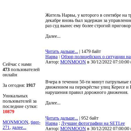
Житель Нарвы, у которого в сентябре на т
декабре вновь был задержан за управлени
раз суд вынес ему более строгий пригово
Далее...
Читать дальше...
| 1479 байт
Нарва
:
Обзор полицейских о ситуации на
Автор:
MONMOON
в 30/12/2022 07:10:00
Сейчас с нами
473
пользователей
онлайн
Вчера в течении 50-ти минут патрульные
За сегодня:
1917
движением на перекрёстке улиц Кересе и
нарушения правил дорожного движения.
Уникальных
пользователей за
Далее...
последние сутки:
10879
Читать дальше...
| 952 байт
MONMOON
,
tiger-
Нарва
:
Лучшие фотографии на SETI.ee
271
,
далее...
Автор:
MONMOON
в 30/12/2022 07:00:00