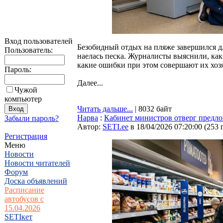
Вход пользователей
Безобидный отдых на пляже завершился д
Пользователь:
наелась песка. Журналисты выяснили, ка
какие ошибки при этом совершают их хозя
Пароль:
Далее...
Чужой
компьютер
Читать дальше...
| 8032 байт
Нарва
:
Кабинет министров отверг предл
Забыли пароль?
Автор:
SETI.ee
в 18/04/2026 07:20:00
(
253 
Регистрация
Меню
Новости
Новости читателей
Форум
Доска объявлений
Расписание
автобусов с
15.04.2026
SETIкет