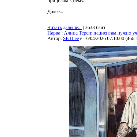
прицелом к нему.
Далее...
Читать дальше...
| 3633 байт
Нарва
:
Алина Тереп: пациентам нужно уч
Автор:
SETI.ee
в 16/04/2026 07:10:00
(
466 