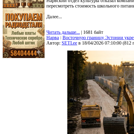
Нарвский отдел культуры отказал компании
пересмотреть стоимость школьного питани
Далее...
Читать дальше...
| 1681 байт
Нарва
:
Восточную границу Эстонии укреп
Автор:
SETI.ee
в 18/04/2026 07:10:00
(
812 