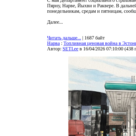
С мая Департамент социального страхова
Пярну, Нарве, Йыхви и Раквере. В дальне
понедельникам, средам и пятницам, сообщ
Далее...
Читать дальше...
| 1687 байт
Нарва
:
Топливная ценовая война в Эстони
Автор:
SETI.ee
в 16/04/2026 07:10:00
(
438 