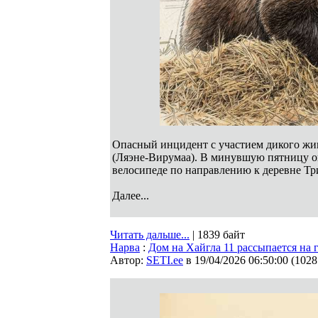
Опасный инцидент с участием дикого жи
(Ляэне-Вирумаа). В минувшую пятницу ок
велосипеде по направлению к деревне Тр
Далее...
Читать дальше...
| 1839 байт
Нарва
:
Дом на Хайгла 11 рассыпается на 
Автор:
SETI.ee
в 19/04/2026 06:50:00
(
1028