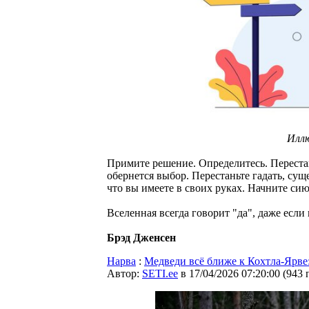
Илл
Примите решение. Определитесь. Перестан
обернется выбор. Перестаньте гадать, сущ
что вы имеете в своих руках. Начните сию 
Вселенная всегда говорит "да", даже если
Брэд Дженсен
Нарва
:
Медведи всё ближе к Кохтла-Ярве
Автор:
SETI.ee
в 17/04/2026 07:20:00
(
943 