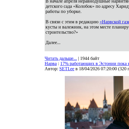
В начале апреля неравнодушные нарвитян
детского сада «Колобок» по адресу Хариду
работы по уборке.
В связи с этим в редакцию
«Нарвской газ
кусты и валежник, на этом месте планируе
строительство?»
Далее...
Читать дальше...
| 1944 байт
Нарва
:
17% работающих в Эстонии пока н
Автор:
SETI.ee
в 18/04/2026 07:20:00
(
320 