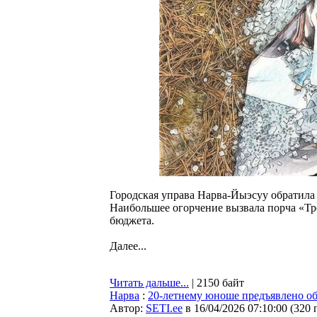
Городская управа Нарва-Йыэсуу обратила 
Наибольшее огорчение вызвала порча «Тр
бюджета.
Далее...
Читать дальше...
| 2150 байт
Нарва
:
20-летнему юноше предъявлено об
Автор:
SETI.ee
в 16/04/2026 07:10:00
(
320 