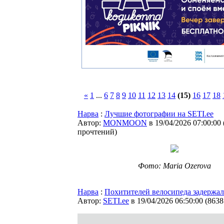
«
1
...
6
7
8
9
10
11
12
13
14
(15)
16
17
18
Нарва
:
Лучшие фотографии на SETI.ee
Автор:
MONMOON
в 19/04/2026 07:00:00
прочтений
)
Фото: Maria Ozerova
Нарва
:
Похитителей велосипеда задержал
Автор:
SETI.ee
в 19/04/2026 06:50:00
(
8638