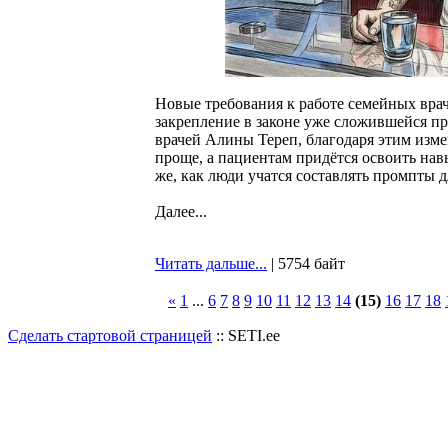
Новые требования к работе семейных врач
закрепление в законе уже сложившейся п
врачей Алины Тереп, благодаря этим изм
проще, а пациентам придётся освоить на
же, как люди учатся составлять промпты д
Далее...
Читать дальше...
| 5754 байт
«
1
...
6
7
8
9
10
11
12
13
14
(15)
16
17
18
Сделать стартовой страницей
:: SETI.ee