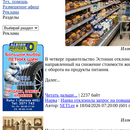
Тех. помощь
Размещение афиш
Реклама
Разделы
Реклама
Илл
В четверг правительство Эстонии откло
направленный на снижение стоимости жиз
с оборота на продукты питания.
Далее...
Читать дальше...
| 2237 байт
Нарва
:
Нарва отклонила запрос на повы
Автор:
SETI.ee
в 18/04/2026 07:20:00
(
601 
Илл