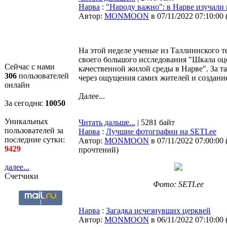
Нарва
:
"Народу важно": в Нарве изучали
Автор:
MONMOON
в 07/11/2022 07:10:00
На этой неделе ученые из Таллиннского 
своего большого исследования "Шкала оц
Сейчас с нами
качественной жилой среды в Нарве". За 
306
пользователей
через ощущения самих жителей и создани
онлайн
Далее...
За сегодня:
10050
Уникальных
Читать дальше...
| 5281 байт
пользователей за
Нарва
:
Лучшие фотографии на SETI.ee
последние сутки:
Автор:
MONMOON
в 07/11/2022 07:00:00
9429
прочтений
)
далее...
Счетчики
Фото: SETI.ee
Нарва
:
Загадка исчезнувших церквей
Автор:
MONMOON
в 06/11/2022 07:10:00