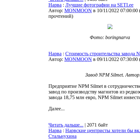
Нарва
:
Лучшие фотографии на SETI.ee
Автор:
MONMOON
в 10/11/2022 07:00:00
прочтений
)
Фото: boringnarva
Нарва
:
Стоимость строительства завода N
Автор:
MONMOON
в 09/11/2022 07:30:00
Завод NPM Silmet. Авто
Предприятие NPM Silmet в сотрудничеств
завод по производству магнитов из редко
завода 18,75 млн евро, NPM Silmet инвест
Далее...
Читать дальше...
| 2071 байт
Нарва
:
Нарвские центристы хотели бы вк
Стальнухина