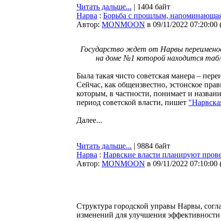
Читать дальше...
| 1404 байт
Нарва
:
Борьба с прошлым, напоминающая
Автор:
MONMOON
в 09/11/2022 07:20:00
Государство ждет от Нарвы переименова
на доме №1 которой находится табл
Была такая чисто советская манера – пер
Сейчас, как общеизвестно, эстонское прав
которым, в частности, понимает и назван
период советской власти, пишет
"Нарвская
Далее...
Читать дальше...
| 9884 байт
Нарва
:
Нарвские власти планируют пров
Автор:
MONMOON
в 09/11/2022 07:10:00
Структура городской управы Нарвы, согла
изменений для улучшения эффективности