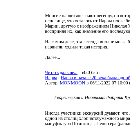
Многие нарвитяне знают легенду, по котор
пепелище, что осталось от Нарвы после 
Марии, другую с изображением Николая У
воспринял их, как знамение его последую
На самом деле, эта легенда вполне могла б
нарвитян ходила такая история.
Далее...
Читать дальше...
| 5420 байт
Нарва
:
Нарва в начале 20 века была одно
Автор:
MONMOON
в 06/11/2022 07:10:00
Георгиевская и Иоальская фабрики 
Иногда участники экскурсий думают, что я
одной из столиц хлопчатобумажного мира,
мануфактура Штиглица - Пельтсера (рань