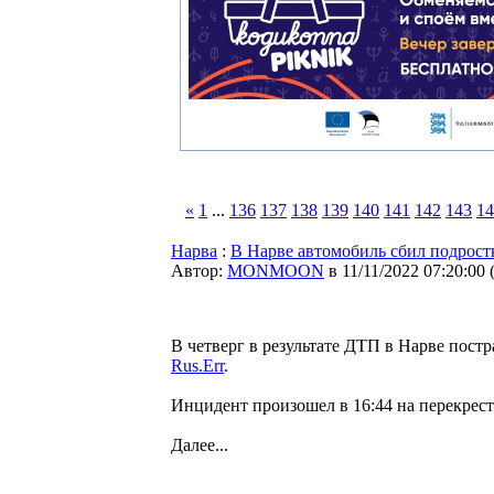
«
1
...
136
137
138
139
140
141
142
143
14
Нарва
:
В Нарве автомобиль сбил подрост
Автор:
MONMOON
в 11/11/2022 07:20:00
В четверг в результате ДТП в Нарве постр
Rus.Err
.
Инцидент произошел в 16:44 на перекрест
Далее...