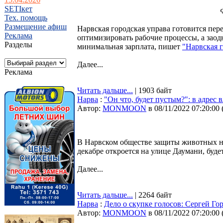
SETIкет
Тех. помощь
Размещение афиш
Нарвская городская управа готовится пер
Реклама
оптимизировать рабочие процессы, а заод
Разделы
минимальная зарплата, пишет
"Нарвская г
Далее...
Реклама
Читать дальше...
| 1903 байт
Нарва
:
"Он что, будет пустым?": в адрес
Автор:
MONMOON
в 08/11/2022 07:20:00
В Нарвском обществе защиты животных н
декабре откроется на улице Даумани, буде
Далее...
Читать дальше...
| 2264 байт
Нарва
:
Дело о скупке голосов: Сергей Го
Автор:
MONMOON
в 08/11/2022 07:20:00