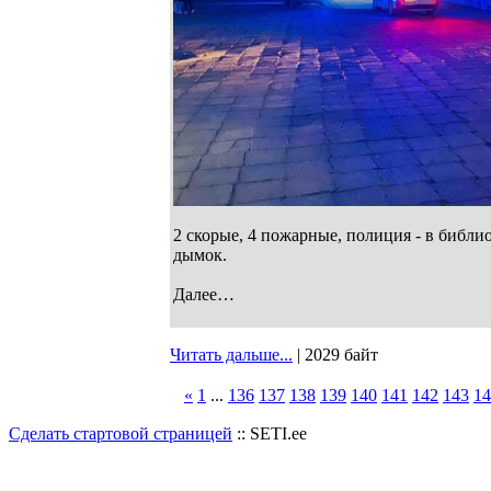
2 скорые, 4 пожарные, полиция - в библи
дымок.
Далее…
Читать дальше...
| 2029 байт
«
1
...
136
137
138
139
140
141
142
143
14
Сделать стартовой страницей
:: SETI.ee