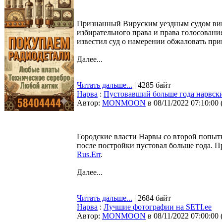
Признанный Вируским уездным судом ви
избирательного права и права голосовани
известил суд о намерении обжаловать пр
Далее...
Читать дальше...
| 4285 байт
Нарва
:
Пустовавший больше года нарвски
Автор:
MONMOON
в 08/11/2022 07:10:00
Городские власти Нарвы со второй попыт
после постройки пустовал больше года. П
Rus.Err
.
Далее...
Читать дальше...
| 2684 байт
Нарва
:
Лучшие фотографии на SETI.ee
Автор:
MONMOON
в 08/11/2022 07:00:00