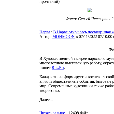
прочтений
)
Фото: Сергей Четвертной
Нарва
:
В Нарве открылась посвященная 
Автор:
MONMOON
в 07/11/2022 07:10:00
Фо
В Художественной галерее нарвского муз
многолетнюю выставочную работу, обрати
пишет
Rus.Err
.
Каждая эпоха формирует и воспевает свой
влияли общественные события, бытовые р
мир. Современные художники также работ
творчество.
Далее...
Читать дальше...
| 2408 байт