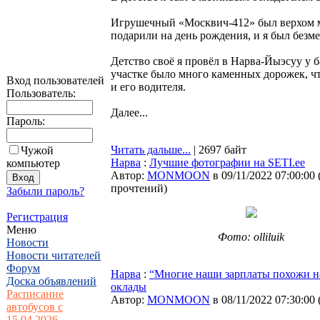
Игрушечный «Москвич-412» был верхом ме
подарили на день рождения, и я был безме
Детство своё я провёл в Нарва-Йыэсуу у 
участке было много каменных дорожек, ч
Вход пользователей
и его водителя.
Пользователь:
Далее...
Пароль:
Читать дальше...
| 2697 байт
Чужой
Нарва
:
Лучшие фотографии на SETI.ee
компьютер
Автор:
MONMOON
в 09/11/2022 07:00:00
прочтений
)
Забыли пароль?
Регистрация
Меню
Фото: olliluik
Новости
Новости читателей
Форум
Нарва
:
“Многие наши зарплаты похожи н
Доска объявлений
оклады
Расписание
Автор:
MONMOON
в 08/11/2022 07:30:00
автобусов с
15.04.2026