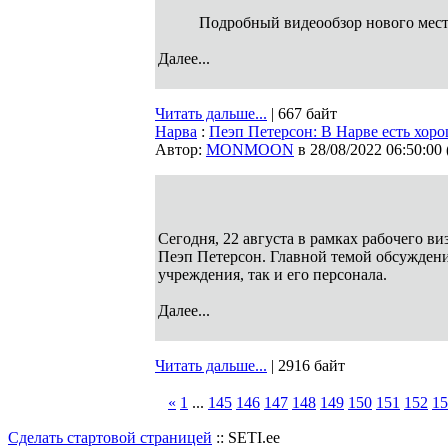
Подробный видеообзор нового мест
Далее...
Читать дальше...
| 667 байт
Нарва
:
Пеэп Петерсон: В Нарве есть хоро
Автор:
MONMOON
в 28/08/2022 06:50:00
Сегодня, 22 августа в рамках рабочего в
Пеэп Петерсон. Главной темой обсуждени
учреждения, так и его персонала.
Далее...
Читать дальше...
| 2916 байт
«
1
...
145
146
147
148
149
150
151
152
15
Сделать стартовой страницей
:: SETI.ee