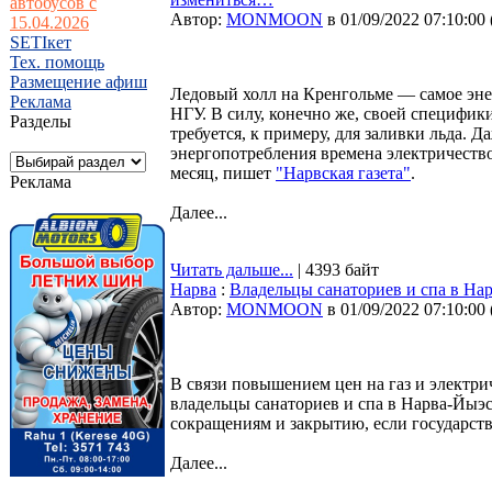
автобусов с
Автор:
MONMOON
в 01/09/2022 07:10:00
15.04.2026
SETIкет
Тех. помощь
Размещение афиш
Ледовый холл на Кренгольме — самое эне
Реклама
НГУ. В силу, конечно же, своей специфики
Разделы
требуется, к примеру, для заливки льда. 
энергопотребления времена электричество
месяц, пишет
"Нарвская газета"
.
Реклама
Далее...
Читать дальше...
| 4393 байт
Нарва
:
Владельцы санаториев и спа в На
Автор:
MONMOON
в 01/09/2022 07:10:00
В связи повышением цен на газ и электрич
владельцы санаториев и спа в Нарва-Йыэ
сокращениям и закрытию, если государств
Далее...