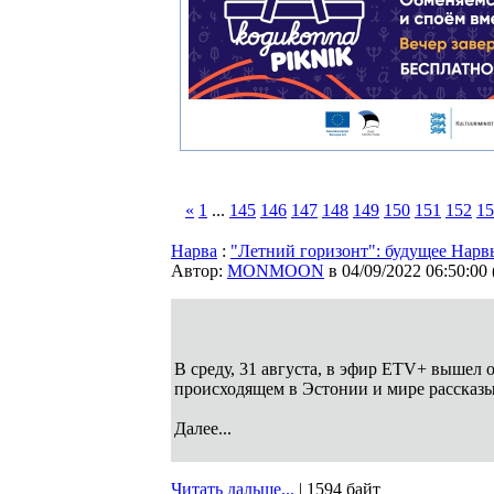
«
1
...
145
146
147
148
149
150
151
152
15
Нарва
:
"Летний горизонт": будущее Нарв
Автор:
MONMOON
в 04/09/2022 06:50:00
В среду, 31 августа, в эфир ETV+ вышел 
происходящем в Эстонии и мире рассказы
Далее...
Читать дальше...
| 1594 байт