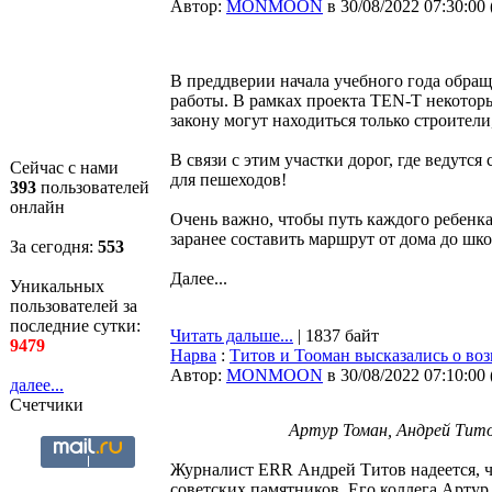
Автор:
MONMOON
в 30/08/2022 07:30:00
В преддверии начала учебного года обра
работы. В рамках проекта TEN-T некотор
закону могут находиться только строител
В связи с этим участки дорог, где ведутс
Сейчас с нами
для пешеходов!
393
пользователей
онлайн
Очень важно, чтобы путь каждого ребенк
заранее составить маршрут от дома до шк
За сегодня:
553
Далее...
Уникальных
пользователей за
последние сутки:
Читать дальше...
| 1837 байт
9479
Нарва
:
Титов и Тооман высказались о воз
Автор:
MONMOON
в 30/08/2022 07:10:00
далее...
Счетчики
Артур Томан, Андрей Тито
Журналист ERR Андрей Титов надеется, чт
советских памятников. Его коллега Артур 