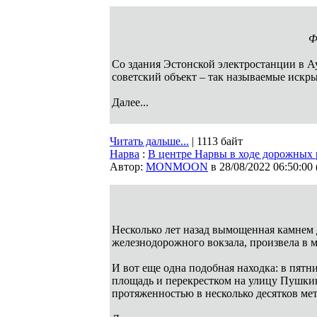
Ф
Со здания Эстонской электростанции в Аув
советский объект – так называемые искр
Далее...
Читать дальше...
| 1113 байт
Нарва
:
В центре Нарвы в ходе дорожных 
Автор:
MONMOON
в 28/08/2022 06:50:00
Несколько лет назад вымощенная камнем 
железнодорожного вокзала, произвела в 
И вот еще одна подобная находка: в пятн
площадь и перекрестком на улицу Пушки
протяженностью в несколько десятков ме