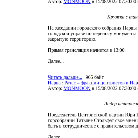
Автор:
MONMOON
в 15/08/2022 07:30:00
Кружка с танк
На заседании городского собрания Нарвы 
городской управе по переносу монумента 
закрытую территорию.
Прямая трансляция начнется в 13:00.
Далее...
Читать дальше...
| 965 байт
Нарва
:
Ратас – фракции центристов в Нар
Автор:
MONMOON
в 15/08/2022 07:30:00
Лидер центрис
Председатель Центристской партии Юри Р
горсобрании Татьяне Стольфат свое мнени
быть в сотрудничестве с правительством 
Далее...