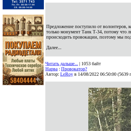
Предложение поступило от волонтеров, к
только монумент Танк Т-34, потому что л
происходить провокации, поэтому мы по
Далее...
Читать дальше...
| 1053 байт
Нарва
:
Провокатор?
Автор:
LeRoy
в 14/08/2022 06:50:00
(
5639 