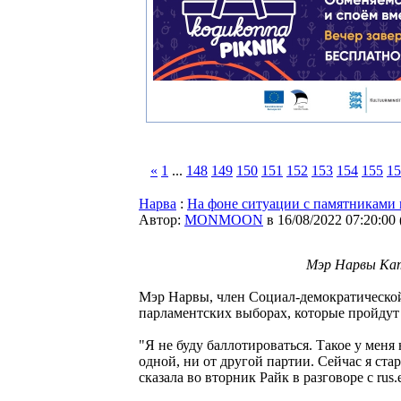
«
1
...
148
149
150
151
152
153
154
155
15
Нарва
:
На фоне ситуации с памятниками 
Автор:
MONMOON
в 16/08/2022 07:20:00
Мэр Нарвы Катр
Мэр Нарвы, член Социал-демократической
парламентских выборах, которые пройдут 
"Я не буду баллотироваться. Такое у меня
одной, ни от другой партии. Сейчас я стар
сказала во вторник Райк в разговоре с rus.e