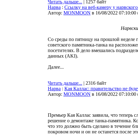
Читать дальше...
| 1257 байт
Нарва
:
Ссылку на веб-камеру у нарвского
Автор:
MONMOON
в 16/08/2022 07:10:00
Нарвски
Со среды по пятницу на прошлой неделе 
советского памятника-танка на расположе
посетителях. В дело вмешались подразде
данных (AKI).
Далее...
Читать дальше...
| 2316 байт
Нарва
:
Кая Каллас: правительство не буде
Автор:
MONMOON
в 16/08/2022 07:10:00
Премьер Кая Каллас заявила, что теперь с
решение о демонтаже танка-памятника. Ко
что это должно быть сделано в течение б
покровом ночи и он не останется после эт