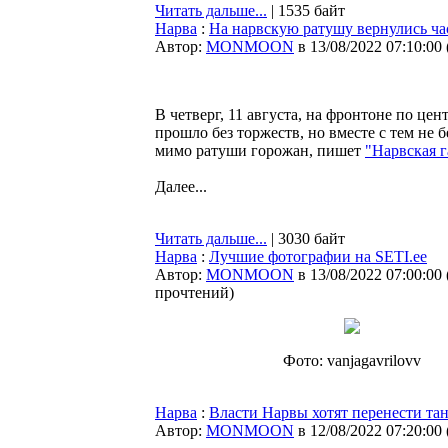
Читать дальше...
| 1535 байт
Нарва
:
На нарвскую ратушу вернулись ча
Автор:
MONMOON
в 13/08/2022 07:10:00
В четверг, 11 августа, на фронтоне по ц
прошло без торжеств, но вместе с тем не
мимо ратуши горожан, пишет
"Нарвская г
Далее...
Читать дальше...
| 3030 байт
Нарва
:
Лучшие фотографии на SETI.ee
Автор:
MONMOON
в 13/08/2022 07:00:00
прочтений
)
Фото: vanjagavrilovv
Нарва
:
Власти Нарвы хотят перенести тан
Автор:
MONMOON
в 12/08/2022 07:20:00