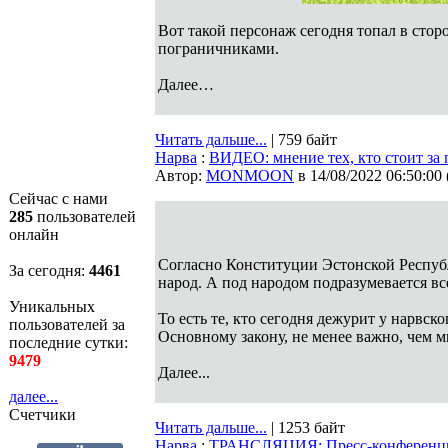
Вот такой персонаж сегодня топал в стор
пограничниками.
Далее…
Читать дальше...
| 759 байт
Нарва
:
ВИДЕО: мнение тех, кто стоит за
Автор:
MONMOON
в 14/08/2022 06:50:00
Сейчас с нами
285
пользователей
онлайн
Согласно Конституции Эстонской Республ
За сегодня:
4461
народ. А под народом подразумевается в
Уникальных
То есть те, кто сегодня дежурит у нарвск
пользователей за
Основному закону, не менее важно, чем 
последние сутки:
9479
Далее...
далее...
Счетчики
Читать дальше...
| 1253 байт
Нарва
:
ТРАНСЛЯЦИЯ: Пресс-конференция