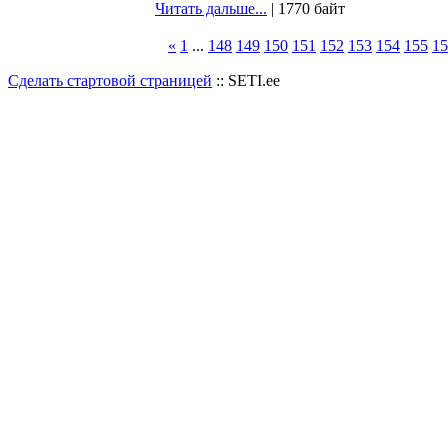
Читать дальше...
| 1770 байт
«
1
...
148
149
150
151
152
153
154
155
15
Сделать стартовой страницей
:: SETI.ee