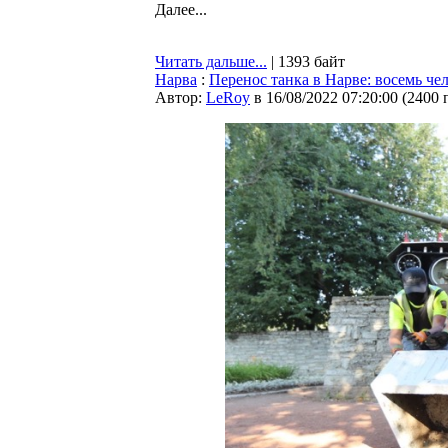
Далее...
Читать дальше...
| 1393 байт
Нарва
:
Перенос танка в Нарве: восемь ч
Автор:
LeRoy
в 16/08/2022 07:20:00
(
2400 