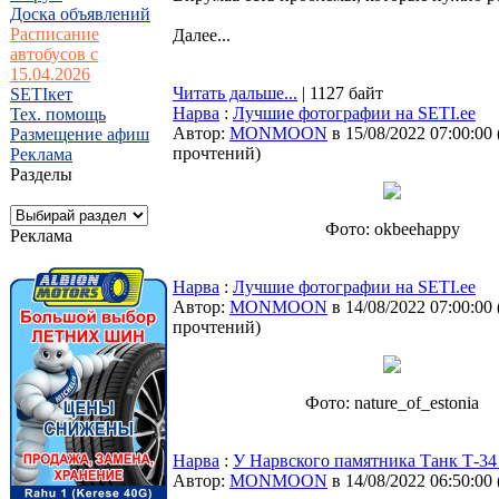
Доска объявлений
Расписание
Далее...
автобусов с
15.04.2026
Читать дальше...
| 1127 байт
SETIкет
Нарва
:
Лучшие фотографии на SETI.ee
Тех. помощь
Автор:
MONMOON
в 15/08/2022 07:00:00
Размещение афиш
прочтений
)
Реклама
Разделы
Фото: okbeehappy
Реклама
Нарва
:
Лучшие фотографии на SETI.ee
Автор:
MONMOON
в 14/08/2022 07:00:00
прочтений
)
Фото: nature_of_estonia
Нарва
:
У Нарвского памятника Танк Т-34
Автор:
MONMOON
в 14/08/2022 06:50:00