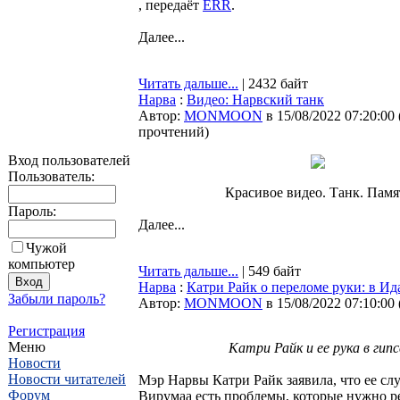
, передаёт
ERR
.
Далее...
Читать дальше...
| 2432 байт
Нарва
:
Видео: Нарвский танк
Автор:
MONMOON
в 15/08/2022 07:20:00
прочтений
)
Вход пользователей
Пользователь:
Красивое видео. Танк. Памя
Пароль:
Далее...
Чужой
компьютер
Читать дальше...
| 549 байт
Нарва
:
Катри Райк о переломе руки: в И
Забыли пароль?
Автор:
MONMOON
в 15/08/2022 07:10:00
Регистрация
Меню
Катри Райк и ее рука в гипс
Новости
Новости читателей
Мэр Нарвы Катри Райк заявила, что ее слу
Форум
Вирумаа есть проблемы, которые нужно р