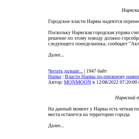
Нарвски
Городские власти Нарвы надеются перенес
Поскольку Нарвская городская управа счит
решение по этому поводу должно горсобр
следующего понедельника, сообщает "Акт
Далее...
Читать дальше...
| 1947 байт
Нарва
:
Власти Нарвы по-прежнему намере
Автор:
MONMOON
в 12/08/2022 07:20:00
Нарвский т
На данный момент у Нарвы есть четкая по
места останется на территории города.
Далее...