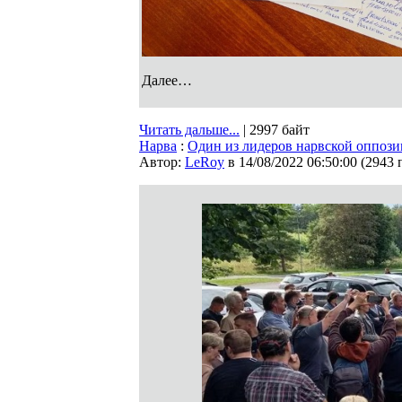
Далее…
Читать дальше...
| 2997 байт
Нарва
:
Один из лидеров нарвской оппози
Автор:
LeRoy
в 14/08/2022 06:50:00
(
2943 