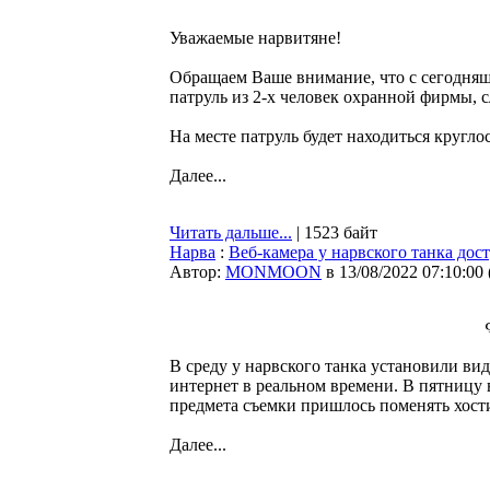
Уважаемые нарвитяне!
Обращаем Ваше внимание, что с сегодняш
патруль из 2-х человек охранной фирмы, 
На месте патруль будет находиться кругло
Далее...
Читать дальше...
| 1523 байт
Нарва
:
Веб-камера у нарвского танка дос
Автор:
MONMOON
в 13/08/2022 07:10:00
В среду у нарвского танка установили вид
интернет в реальном времени. В пятницу 
предмета съемки пришлось поменять хостин
Далее...