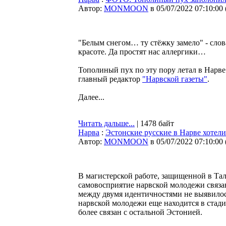
Автор:
MONMOON
в 05/07/2022 07:10:00
"Белым снегом… ту стёжку замело" - слов
красоте. Да простят нас аллергики…
Тополиный пух по эту пору летал в Нарве 
главный редактор
"Нарвской газеты"
.
Далее...
Читать дальше...
| 1478 байт
Нарва
:
Эстонские русские в Нарве хотели
Автор:
MONMOON
в 05/07/2022 07:10:00
В магистерской работе, защищенной в Тал
самовосприятие нарвской молодежи связа
между двумя идентичностями не выявилось
нарвской молодежи еще находится в стад
более связан с остальной Эстонией.