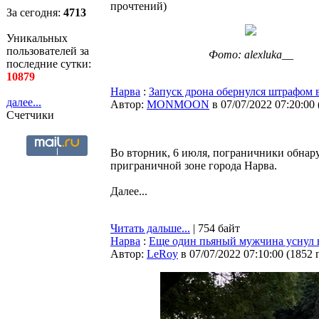
прочтений
)
За сегодня:
4713
Уникальных
пользователей за
Фото: alexluka__
последние сутки:
10879
Нарва
:
Запуск дрона обернулся штрафом в
далее...
Автор:
MONMOON
в 07/07/2022 07:20:00
Счетчики
Во вторник, 6 июля, пограничники обнар
приграничной зоне города Нарва.
Далее...
Читать дальше...
| 754 байт
Нарва
:
Еще один пьяный мужчина уснул 
Автор:
LeRoy
в 07/07/2022 07:10:00
(
1852 