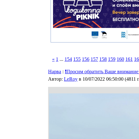
«
1
...
154
155
156
157
158
159
160
161
16
Нарва
:
❗Просим обратить Ваше внимание
Автор:
LeRoy
в 10/07/2022 06:50:00
(
4811 