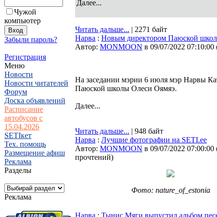
Далее...
Чужой
компьютер
Читать дальше...
| 2271 байт
Нарва
:
Новым директором Паюской школ
Забыли пароль?
Автор:
MONMOON
в 09/07/2022 07:10:00
Регистрация
Меню
Новости
На заседании мэрии 6 июля мэр Нарвы Кат
Новости читателей
Паюской школы Олеси Оямяэ.
Форум
Доска объявлений
Далее...
Расписание
автобусов с
15.04.2026
Читать дальше...
| 948 байт
SETIкет
Нарва
:
Лучшие фотографии на SETI.ee
Тех. помощь
Автор:
MONMOON
в 09/07/2022 07:00:00
Размещение афиш
прочтений
)
Реклама
Разделы
Фото: nature_of_estonia
Реклама
Нарва
:
Тынис Мяги выпустил альбом песен