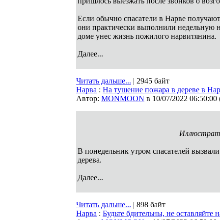
пришлось выезжать после звонков о возг
Если обычно спасатели в Нарве получают 
они практически выполнили недельную н
доме унес жизнь пожилого нарвитянина.
Далее...
Читать дальше...
| 2945 байт
Нарва
:
На тушение пожара в дереве в На
Автор:
MONMOON
в 10/07/2022 06:50:00
Иллюстрати
В понедельник утром спасателей вызвали
дерева.
Далее...
Читать дальше...
| 898 байт
Нарва
:
Будьте бдительны, не оставляйте 