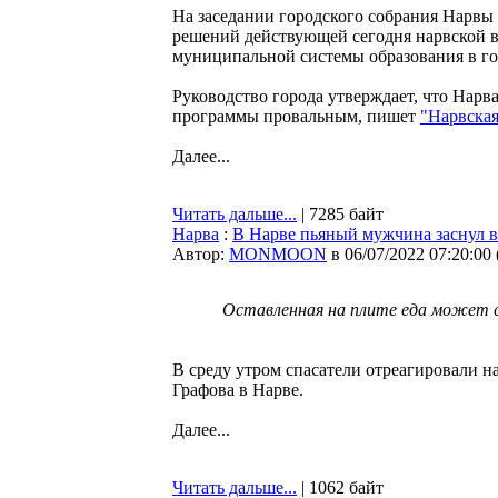
На заседании городского собрания Нарвы
решений действующей сегодня нарвской в
муниципальной системы образования в гор
Руководство города утверждает, что Нарв
программы провальным, пишет
"Нарвская
Далее...
Читать дальше...
| 7285 байт
Нарва
:
В Нарве пьяный мужчина заснул в
Автор:
MONMOON
в 06/07/2022 07:20:00
Оставленная на плите еда может 
В среду утром спасатели отреагировали н
Графова в Нарве.
Далее...
Читать дальше...
| 1062 байт