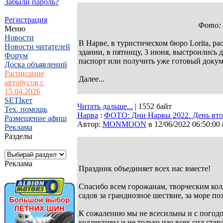
Забыли пароль?
Регистрация
Фото: 
Меню
Новости
В Нарве, в туристическом бюро Lorita, 
Новости читателей
здании, в пятницу, 3 июня, выстроились
Форум
паспорт или получить уже готовый доку
Доска объявлений
Расписание
Далее...
автобусов с
15.04.2026
SETIкет
Читать дальше...
| 1552 байт
Тех. помощь
Нарва
:
ФОТО: Дни Нарвы 2022. День вт
Размещение афиш
Автор:
MONMOON
в 12/06/2022 06:50:00
Реклама
Разделы
Реклама
Праздник объединяет всех нас вместе!
Спасибо всем горожанам, творческим кол
садов за грандиозное шествие, за море п
К сожалению мы не всесильны и с погодой
коллективы и не только изо всех сил ста