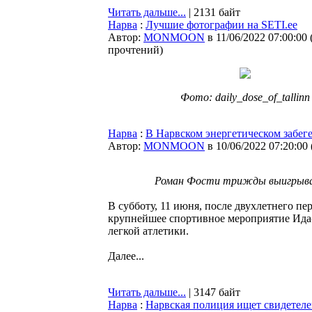
Читать дальше...
| 2131 байт
Нарва
:
Лучшие фотографии на SETI.ee
Автор:
MONMOON
в 11/06/2022 07:00:00
прочтений
)
Фото: daily_dose_of_tallinn
Нарва
:
В Нарвском энергетическом забег
Автор:
MONMOON
в 10/06/2022 07:20:00
Роман Фости трижды выигрывал
В субботу, 11 июня, после двухлетнего п
крупнейшее спортивное мероприятие Ида
легкой атлетики.
Далее...
Читать дальше...
| 3147 байт
Нарва
:
Нарвская полиция ищет свидетел