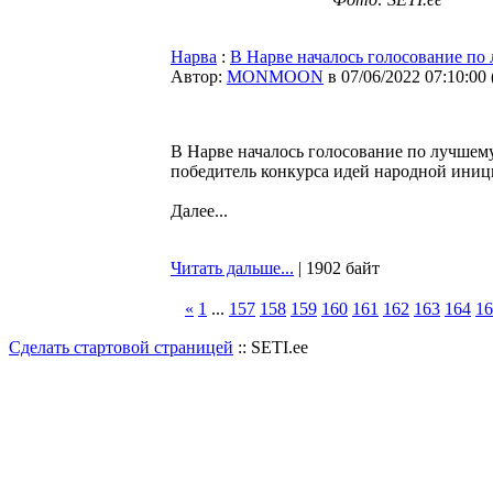
Нарва
:
В Нарве началось голосование по
Автор:
MONMOON
в 07/06/2022 07:10:00
В Нарве началось голосование по лучшему
победитель конкурса идей народной иниц
Далее...
Читать дальше...
| 1902 байт
«
1
...
157
158
159
160
161
162
163
164
16
Сделать стартовой страницей
:: SETI.ee