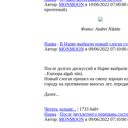
Автор:
MONMOON
в 10/06/2022 07:00:00
прочтений
)
Фото: Andrei Nikitin
Нарва
:
В Нарве выбрали новый слоган го
Автор:
MONMOON
в 09/06/2022 07:10:00
После долгих дискуссий в Нарве выбрали 
- Euroopa algab siin).
Новый слоган пришел на смену хорошо из
городу на протяжении многих лет, переда
Далее...
Читать дальше...
| 1733 байт
Нарва
:
После двухлетнего перерыва сост
Автор:
MONMOON
в 09/06/2022 07:10:00