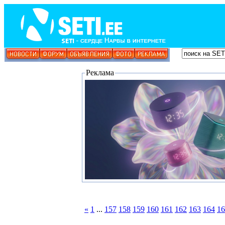
Реклама
«
1
...
157
158
159
160
161
162
163
164
16