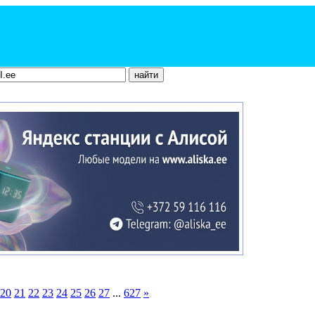
20
21
22
23
24
25
26
27
...
627
»