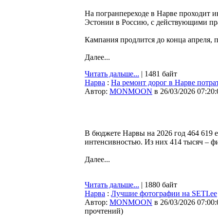
На погранпереходе в Нарве проходит 
Эстонии в Россию, с действующими пр
Кампания продлится до конца апреля,
Далее...
Читать дальше...
| 1481 байт
Нарва
:
На ремонт дорог в Нарве потра
Автор:
MONMOON
в 26/03/2026 07:20:
В бюджете Нарвы на 2026 год 464 619 
интенсивностью. Из них 414 тысяч – фи
Далее...
Читать дальше...
| 1880 байт
Нарва
:
Лучшие фотографии на SETI.ee
Автор:
MONMOON
в 26/03/2026 07:00:
прочтений
)