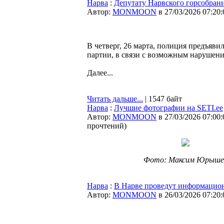
Нарва
:
Депутату Нарвского горсобрани
Автор:
MONMOON
в 27/03/2026 07:20:
В четверг, 26 марта, полиция предъяв
партии, в связи с возможным наруше
Далее...
Читать дальше...
| 1547 байт
Нарва
:
Лучшие фотографии на SETI.ee
Автор:
MONMOON
в 27/03/2026 07:00:
прочтений
)
Фото: Максим Юрыше
Нарва
:
В Нарве проведут информацио
Автор:
MONMOON
в 26/03/2026 07:20: