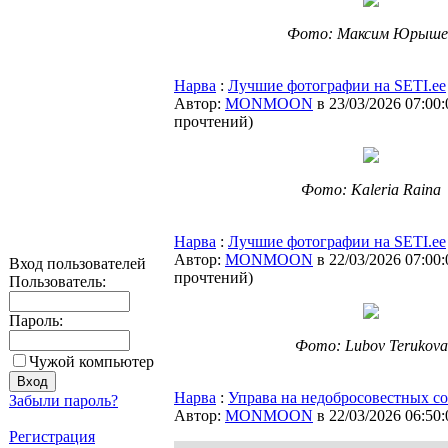
Фото: Максим Юрыше
Нарва
:
Лучшие фотографии на SETI.ee
Автор:
MONMOON
в 23/03/2026 07:00:
прочтений
)
Фото: Kaleria Raina
Нарва
:
Лучшие фотографии на SETI.ee
Автор:
MONMOON
в 22/03/2026 07:00:
Вход пользователей
прочтений
)
Пользователь:
Пароль:
Фото: Lubov Terukova
Чужой компьютер
Нарва
:
Управа на недобросовестных со
Забыли пароль?
Автор:
MONMOON
в 22/03/2026 06:50:
Регистрация