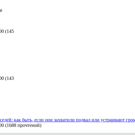
в
00
(
145
00
(
143
седей: как быть, если они захватили подвал или устраивают гр
00
(
1688 прочтений
)