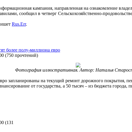
информационная кампания, направленная на ознакомление влад
авилами, сообщил в четверг Сельскохозяйственно-продовольств
 пишет
Rus.Err
.
тят более полу-миллиона евро
00
(
750 прочтений
)
Фотография иллюстративная. Автор: Наталья Старос
евро запланированы на текущий ремонт дорожного покрытия, пе
нансирование от государства, а 50 тысяч – из бюджета города, 
00
(
131