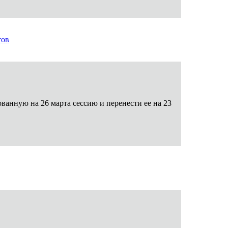
тов
анную на 26 марта сессию и перенести ее на 23