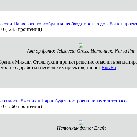
сессии Нарвского горсобрания необходимостью доработки проек
00
(
1243 прочтений
)
Автор фото: Jelizaveta Gross. Источник: Narva linn
обрания Михаил Стальнухин принял решение отменить запланиров
имостью доработки нескольких проектов, пишет
Rus.Err
.
 теплоснабжения в Нарве будет построена новая теплотрасса
00
(
1366 прочтений
)
Источник фото: Enefit