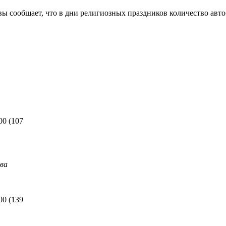
вы сообщает, что в дни религиозных праздников количество авт
00
(
107
ва
00
(
139