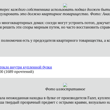
терес каждого собственника использовать подвал должен быть
гулировать это должно квартирное товарищество. Фото: Ана
в многоквартирных домах: соседи могут устроить потоп, докучат
ся решить эти споры мирным путем, но часто восстановить справ
 полномочия есть у председателя квартирного товарищества, а к
текло внутри купленной булки
00
(
1689 прочтений
)
Фото иллюстративное
а неожиданная находка в булке от производителя Fazer, купленн
иша твердый прозрачный предмет с острыми краями, визуально 