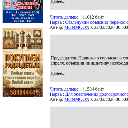
Далее...
Читать дальше...
| 1012 байт
Нарва
:
Стальнухин объяснил перенос 
Автор:
MONMOON
в 22/03/2026 06:50:
Председатель Нарвского городского с
апреля, объяснив инициативу необход
Далее...
Читать дальше...
| 1534 байт
Нарва
:
Для обеспечения долгосрочного
Автор:
MONMOON
в 22/03/2026 06:50: