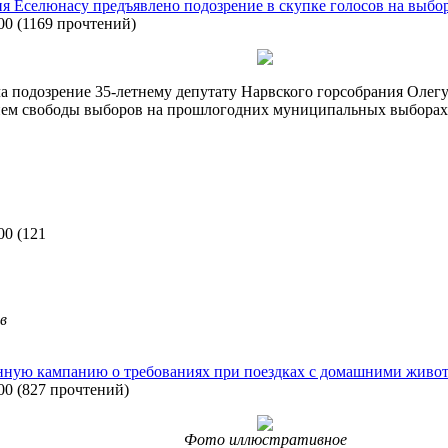
я Еселюнасу предъявлено подозрение в скупке голосов на выбо
00
(
1169 прочтений
)
ила подозрение 35-летнему депутату Нарвского горсобрания Оле
нием свободы выборов на прошлогодних муниципальных выбора
00
(
121
в
нную кампанию о требованиях при поездках с домашними живо
00
(
827 прочтений
)
Фото иллюстративное