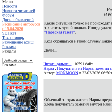
Меню
Новости
Ин
Новости читателей
И ре
Форум
Доска объявлений
Какие ситуации только не происходят 
Расписание автобусов
захватить чужой подвал. Иногда удает
с 15.04.2026
"Нарвская газета"
.
SETIкет
Тех. помощь
Куда обращаться в таком случае? Какие
Размещение афиш
Реклама
Далее...
Разделы
Читать дальше...
| 10591 байт
Реклама
Нарва
:
Покупатель из Нарвы заметил с
Автор:
MONMOON
в 22/03/2026 06:50:
Обычный завтрак жителя Нарвы прервал
хлеба покупатель заметил внутри мяк