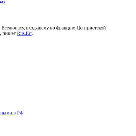
рах
гу Еселюнасу, входящему во фракцию Центристской
х, пишет
Rus.Err
.
тными в РФ