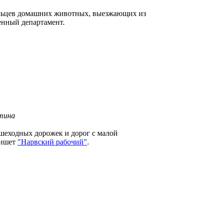
ельцев домашних животных, выезжающих из
енный департамент.
тина
шеходных дорожек и дорог с малой
пишет
"Нарвский рабочий"
.