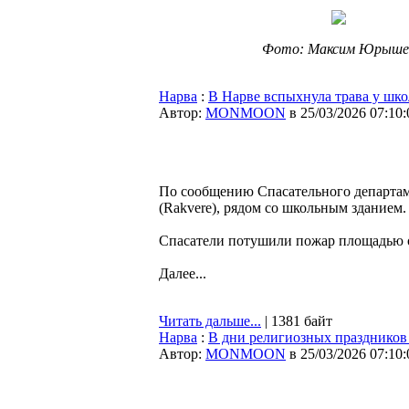
Фото: Максим Юрыше
Нарва
:
В Нарве вспыхнула трава у шко
Автор:
MONMOON
в 25/03/2026 07:10:
По сообщению Спасательного департаме
(Rakvere), рядом со школьным зданием.
Спасатели потушили пожар площадью ок
Далее...
Читать дальше...
| 1381 байт
Нарва
:
В дни религиозных праздников
Автор:
MONMOON
в 25/03/2026 07:10: