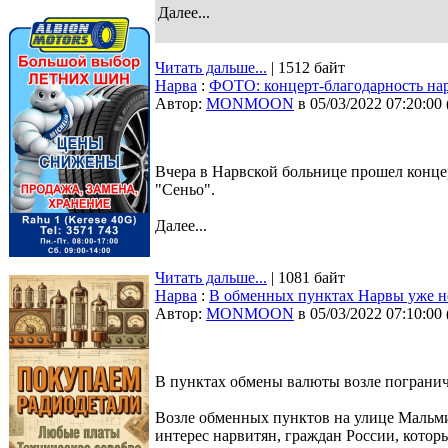
Далее...
Читать дальше...
| 1512 байт
Нарва
:
ФОТО: концерт-благодарность на
Автор:
MONMOON
в 05/03/2022 07:20:00
Вчера в Нарвской больнице прошел конце
"Сеньо".
Далее...
Читать дальше...
| 1081 байт
Нарва
:
В обменных пунктах Нарвы уже не
Автор:
MONMOON
в 05/03/2022 07:10:00
В пунктах обмены валюты возле погранич
Возле обменных пунктов на улице Мальми
интерес нарвитян, граждан России, котор