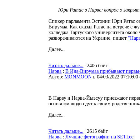
Юри Ратас в Нарве: вопрос о закры
Спикер парламента Эстонии Юри Ратас сего
Вирумаа. Как сказал Ратас на встрече с ж
колледжа Тартуского университета около ч
разворачиваются на Украине, пишет
"Нарв
Далее...
Читать дальше...
| 2406 байт
Нарва
:
В Ида-Вирумаа прибывают первы
Автор:
MONMOON
в 04/03/2022 07:10:00
В Нарву и Нарва-Йыэсуу приезжают перв
основном люди едут к своим родственник
Далее...
Читать дальше...
| 2615 байт
Нарва
:
Лучшие фотографии на SETI.ee