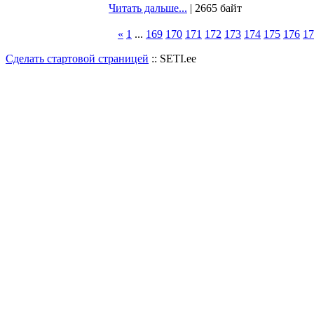
Читать дальше...
| 2665 байт
«
1
...
169
170
171
172
173
174
175
176
17
Сделать стартовой страницей
:: SETI.ee