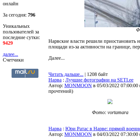
онлайн
За сегодня:
796
Уникальных
Ф
пользователей за
последние сутки:
Нарвские власти решили приостановить н
9429
площади из-за активности на границе, пе
далее...
Далее...
Счетчики
Читать дальше...
| 1208 байт
Нарва
:
Лучшие фотографии на SETI.ee
Автор:
MONMOON
в 05/03/2022 07:00:00
прочтений
)
Фото: vortamara
Нарва
:
Юри Ратас в Нарве: прямой военн
Автор:
MONMOON
в 04/03/2022 07:30:00