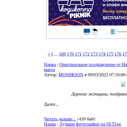
«
1
...
169
170
171
172
173
174
175
176
17
Нарва
:
Оригинальное поздравление от На
марта
Автор:
MONMOON
в 09/03/2022 07:10:00
Дорогие женщины, поздравл
Далее...
Читать дальше...
| 439 байт
Нарва
:
Лучшие фотографии на SETI.ee