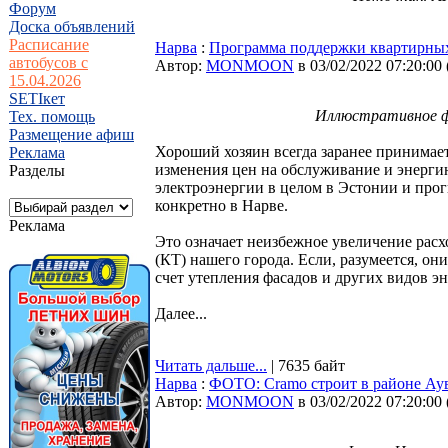
Форум
Доска объявлений
Расписание
Нарва
:
Программа поддержки квартирных
автобусов с
Автор:
MONMOON
в 03/02/2022 07:20:00
15.04.2026
SETIкет
Иллюстративное фо
Тех. помощь
Размещение афиш
Хороший хозяин всегда заранее принимает
Реклама
изменения цен на обслуживание и энерги
Разделы
электроэнергии в целом в Эстонии и про
конкретно в Нарве.
Реклама
Это означает неизбежное увеличение расх
(КТ) нашего города. Если, разумеется, о
счет утепления фасадов и других видов э
Далее...
Читать дальше...
| 7635 байт
Нарва
:
ФОТО: Cramo строит в районе Ау
Автор:
MONMOON
в 03/02/2022 07:20:00