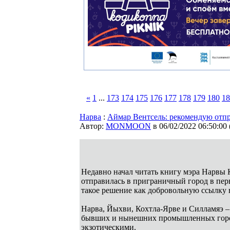
«
1
...
173
174
175
176
177
178
179
180
18
Нарва
:
Аймар Вентсель: рекомендую отпр
Автор:
MONMOON
в 06/02/2022 06:50:00
Недавно начал читать книгу мэра Нарвы К
отправилась в приграничный город в пер
такое решение как добровольную ссылку в
Нарва, Йыхви, Кохтла-Ярве и Силламяэ – 
бывших и нынешних промышленных города
экзотическими.