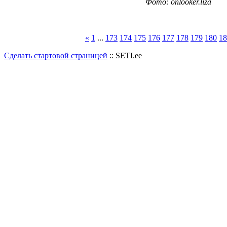
Фото: onlooker.liza
«
1
...
173
174
175
176
177
178
179
180
18
Сделать стартовой страницей
:: SETI.ee