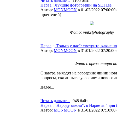
Читать дальше...
| 1105 байт
Нарва
:
Лучшие фотографии на SETI.ee
Автор:
MONMOON
в 01/02/2022 07:00:00
прочтений
)
Фото: vinkelphotography
Нарва
:
"Только у нас": смотрите, какие 
Автор:
MONMOON
в 31/01/2022 07:20:00
Фото с презентации но
С завтра выходят на городские линии нов
вопросы, связанные с условиями нового а
Далее...
Читать дальше...
| 948 байт
Нарва
:
"Народу важно": в Нарве за 4 дня
Автор:
MONMOON
в 31/01/2022 07:10:00