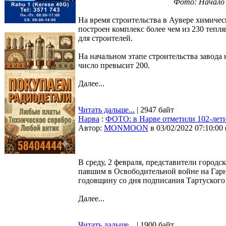
Фото: Начало 
На время строительства в Аувере химическ
построен комплекс более чем из 230 теп
для строителей.
На начальном этапе строительства завода 
число превысит 200.
Далее...
Читать дальше...
| 2947 байт
Нарва
:
ФОТО: в Нарве отметили 102-лети
Автор:
MONMOON
в 03/02/2022 07:10:00
В среду, 2 февраля, представители город
павшим в Освободительной войне на Гарн
годовщину со дня подписания Тартуского
Далее...
Читать дальше...
| 1900 байт