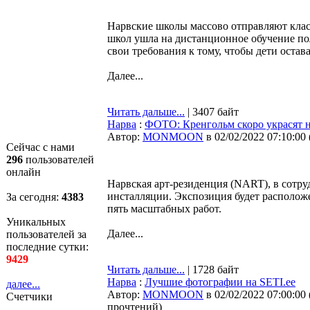
Нарвские школы массово отправляют класс
школ ушла на дистанционное обучение по
свои требования к тому, чтобы дети остав
Далее...
Читать дальше...
| 3407 байт
Нарва
:
ФОТО: Кренгольм скоро украсят 
Автор:
MONMOON
в 02/02/2022 07:10:00
Сейчас с нами
296
пользователей
онлайн
Нарвская арт-резиденция (NART), в сотру
инсталляции. Экспозиция будет располож
За сегодня:
4383
пять масштабных работ.
Уникальных
Далее...
пользователей за
последние сутки:
9429
Читать дальше...
| 1728 байт
Нарва
:
Лучшие фотографии на SETI.ee
далее...
Автор:
MONMOON
в 02/02/2022 07:00:00
Счетчики
прочтений
)