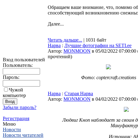
Обращаем ваше внимание, что, помимо об
способствующий возникновению снежных 
Далее...
Читать дальше...
| 1031 байт
Нарва
:
Лучшие фотографии на SETI.ee
Автор:
MONMOON
в 05/02/2022 07:00:00
прочтений
)
Вход пользователей
Пользователь:
Пароль:
Фото: coptercraft.creations
Чужой
Нарва
:
Старая Нарва
компьютер
Автор:
MONMOON
в 04/02/2022 07:00:00
Забыли пароль?
Регистрация
Людвиг Кноп наблюдает за своим д
Меню
Мануфактур
Новости
Новости читателей
Источник: A