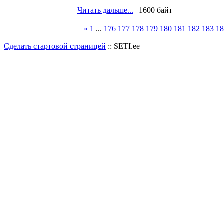
Читать дальше...
| 1600 байт
«
1
...
176
177
178
179
180
181
182
183
18
Сделать стартовой страницей
:: SETI.ee