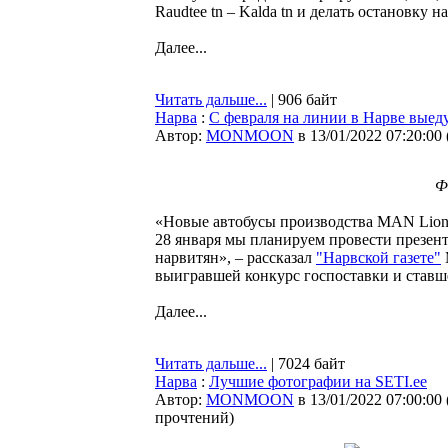
Raudtee tn – Kalda tn и делать остановку н
Далее...
Читать дальше...
| 906 байт
Нарва
:
С февраля на линии в Нарве выеду
Автор:
MONMOON
в 13/01/2022 07:20:00
Ф
«Новые автобусы производства MAN Lion’s
28 января мы планируем провести презент
нарвитян», – рассказал
"Нарвской газете"
выигравшей конкурс госпоставки и ставш
Далее...
Читать дальше...
| 7024 байт
Нарва
:
Лучшие фотографии на SETI.ee
Автор:
MONMOON
в 13/01/2022 07:00:00
прочтений
)