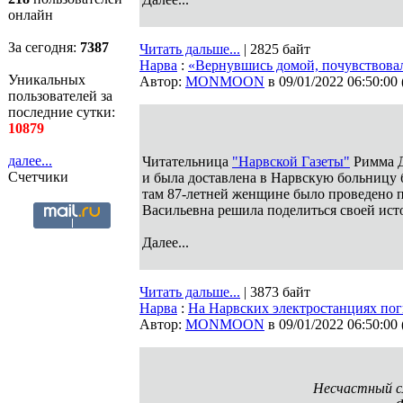
онлайн
За сегодня:
7387
Читать дальше...
| 2825 байт
Нарва
:
«Вернувшись домой, почувствовал
Уникальных
Автор:
MONMOON
в 09/01/2022 06:50:00
пользователей за
последние сутки:
10879
далее...
Читательница
"Нарвской Газеты"
Римма Д
Счетчики
и была доставлена в Нарвскую больницу 
там 87-летней женщине было проведено п
Васильевна решила поделиться своей ист
Далее...
Читать дальше...
| 3873 байт
Нарва
:
На Нарвских электростанциях пог
Автор:
MONMOON
в 09/01/2022 06:50:00
Несчастный сл