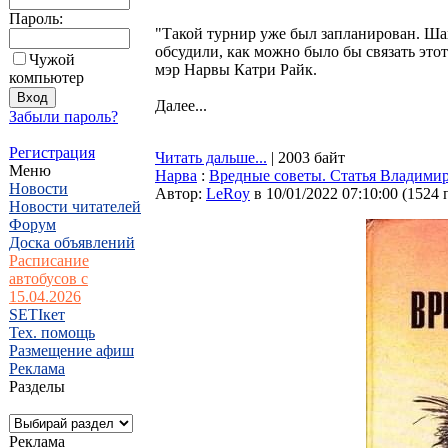
Пароль:
"Такой турнир уже был запланирован. Ша
обсудили, как можно было бы связать этот 
Чужой
мэр Нарвы Катри Райк.
компьютер
Далее...
Забыли пароль?
Регистрация
Читать дальше...
| 2003 байт
Меню
Нарва
:
Вредные советы. Статья Владими
Новости
Автор:
LeRoy
в 10/01/2022 07:10:00
(
1524 
Новости читателей
Форум
Доска объявлений
Расписание
автобусов с
15.04.2026
SETIкет
Тех. помощь
Размещение афиш
Реклама
Разделы
Реклама