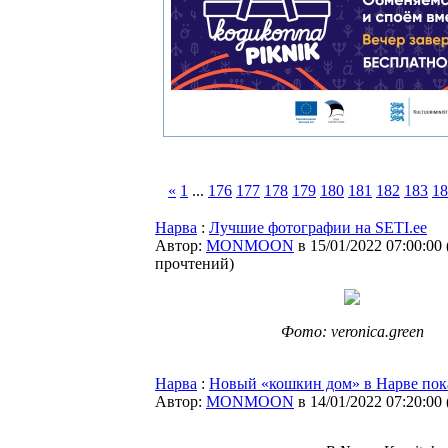
«
1
...
176
177
178
179
180
181
182
183
18
Нарва
:
Лучшие фотографии на SETI.ee
Автор:
MONMOON
в 15/01/2022 07:00:00
прочтений
)
Фото: veronica.green
Нарва
:
Новый «кошкин дом» в Нарве пока 
Автор:
MONMOON
в 14/01/2022 07:20:00