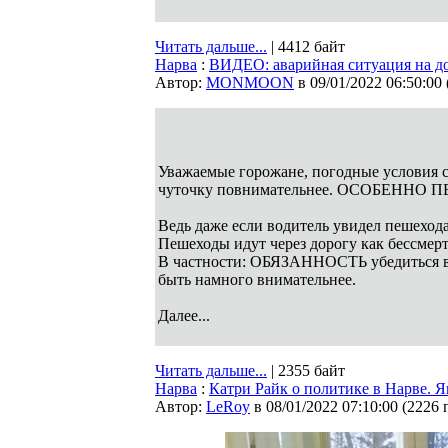
Читать дальше...
| 4412 байт
Нарва
:
ВИДЕО: аварийная ситуация на до
Автор:
MONMOON
в 09/01/2022 06:50:00
Уважаемые горожане, погодные условия се
чуточку повнимательнее. ОСОБЕННО
Ведь даже если водитель увидел пешехода,
Пешеходы идут через дорогу как бессмертн
В частности: ОБЯЗАННОСТЬ убедиться в т
быть намного внимательнее.
Далее...
Читать дальше...
| 2355 байт
Нарва
:
Катри Райк о политике в Нарве. Я
Автор:
LeRoy
в 08/01/2022 07:10:00
(
2226 