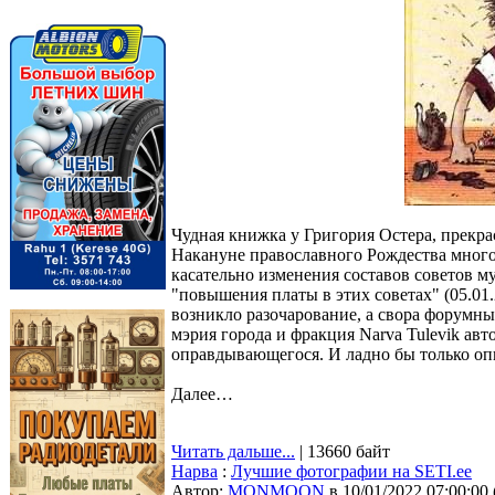
Чудная книжка у Григория Остера, прекрас
Накануне православного Рождества много
касательно изменения составов советов 
"повышения платы в этих советах" (05.01
возникло разочарование, а свора форумны
мэрия города и фракция Narva Tulevik а
оправдывающегося. И ладно бы только оп
Далее…
Читать дальше...
| 13660 байт
Нарва
:
Лучшие фотографии на SETI.ee
Автор:
MONMOON
в 10/01/2022 07:00:00