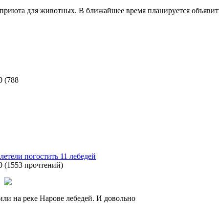
приюта для животных. В ближайшее время планируется объявить
0
(
788
тели погостить 11 лебедей
0
(
1553 прочтений
)
или на реке Нарове лебедей. И довольно