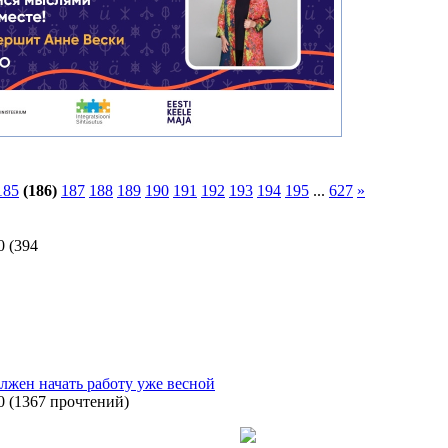
185
(186)
187
188
189
190
191
192
193
194
195
...
627
»
0
(
394
лжен начать работу уже весной
0
(
1367 прочтений
)