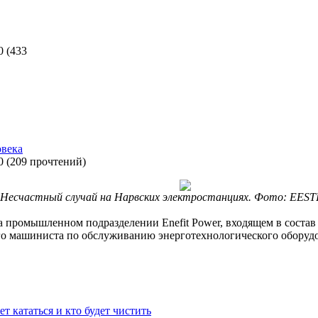
0
(
433
овека
0
(
209 прочтений
)
Несчастный случай на Нарвских электростанциях. Фото: EES
 промышленном подразделении Enefit Power, входящем в состав E
о машиниста по обслуживанию энерготехнологического оборудо
т кататься и кто будет чистить