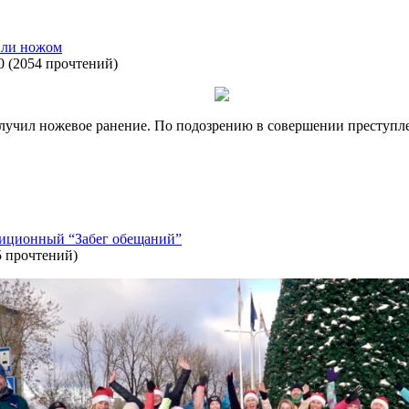
или ножом
0
(
2054 прочтений
)
лучил ножевое ранение. По подозрению в совершении преступл
адиционный “Забег обещаний”
5 прочтений
)