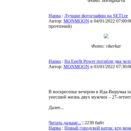
Фото: boringnarva
Нарва
:
Лучшие фотографии на SETI.ee
Автор:
MONMOON
в 04/01/2022 07:00:0
прочтений
)
Фото: vikerkar
Нарва
:
На Enefit Power погибли два чел
Автор:
MONMOON
в 03/01/2022 07:30:0
В воскресенье вечером в Ида-Вирумаа на
унесший жизнь двух мужчин – 27-летнег
Далее...
Читать дальше...
| 2230 байт
Нарва
:
Новый городской каток: кто може