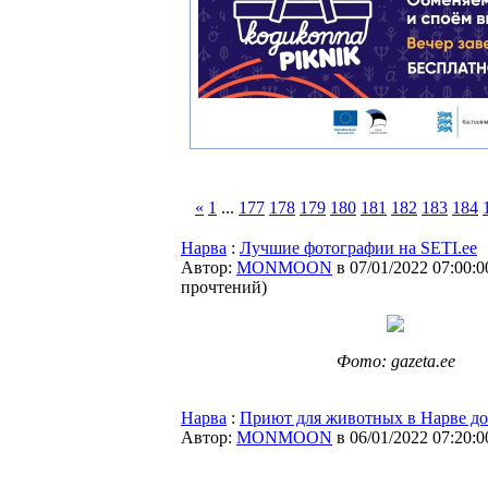
«
1
...
177
178
179
180
181
182
183
184
Нарва
:
Лучшие фотографии на SETI.ee
Автор:
MONMOON
в 07/01/2022 07:00:0
прочтений
)
Фото: gazeta.ee
Нарва
:
Приют для животных в Нарве до
Автор:
MONMOON
в 06/01/2022 07:20:0