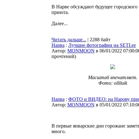
В Нарве обсуждают будущее городского 
приюта.
Далее...
Читать дальше...
| 2288 байт
Нарва
:
Лучшие фотографии на SETI.ee
Автор:
MONMOON
в 06/01/2022 07:00:0
прочтений
)
Масштаб впечатляет.
Фото: olliluik
Нарва
:
ФОТО и ВИДЕО: на Нарову приле
Автор:
MONMOON
в 05/01/2022 07:10:0
В первые январские дни горожане замет
много.