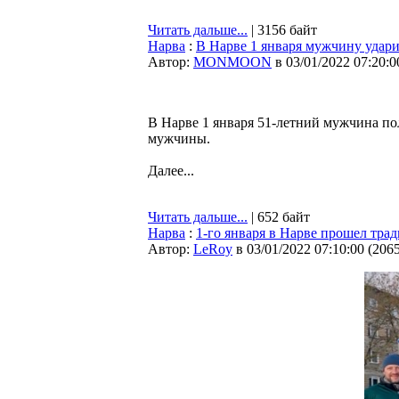
Читать дальше...
| 3156 байт
Нарва
:
В Нарве 1 января мужчину удар
Автор:
MONMOON
в 03/01/2022 07:20:0
В Нарве 1 января 51-летний мужчина по
мужчины.
Далее...
Читать дальше...
| 652 байт
Нарва
:
1-го января в Нарве прошел тр
Автор:
LeRoy
в 03/01/2022 07:10:00
(
206