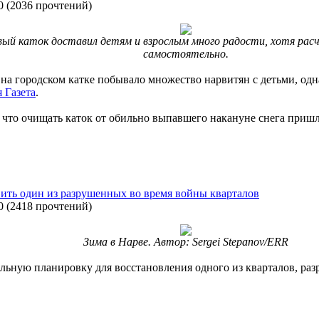
0
(
2036 прочтений
)
вый каток доставил детям и взрослым много радости, хотя ра
самостоятельно.
а городском катке побывало множество нарвитян с детьми, одн
 Газета
.
м, что очищать каток от обильно выпавшего накануне снега при
ить один из разрушенных во время войны кварталов
0
(
2418 прочтений
)
Зима в Нарве. Автор: Sergei Stepanov/ERR
ьную планировку для восстановления одного из кварталов, раз